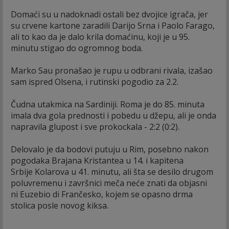
Domaći su u nadoknadi ostali bez dvojice igrača, jer
su crvene kartone zaradili Darijo Srna i Paolo Farago,
ali to kao da je dalo krila domaćinu, koji je u 95.
minutu stigao do ogromnog boda.
Marko Sau pronašao je rupu u odbrani rivala, izašao
sam ispred Olsena, i rutinski pogodio za 2.2.
Čudna utakmica na Sardiniji. Roma je do 85. minuta
imala dva gola prednosti i pobedu u džepu, ali je onda
napravila glupost i sve prokockala - 2:2 (0:2).
Delovalo je da bodovi putuju u Rim, posebno nakon
pogodaka Brajana Kristantea u 14. i kapitena
Srbije Kolarova u 41. minutu, ali šta se desilo drugom
poluvremenu i završnici meča neće znati da objasni
ni Euzebio di Frančesko, kojem se opasno drma
stolica posle novog kiksa.