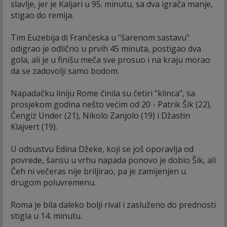
slavlje, jer je Kaljari u 95. minutu, sa dva igrača manje,
stigao do remija.
Tim Euzebija di Frančeska u "šarenom sastavu"
odigrao je odlično u prvih 45 minuta, postigao dva
gola, ali je u finišu meča sve prosuo i na kraju morao
da se zadovolji samo bodom.
Napadačku liniju Rome činila su četiri "klinca", sa
prosjekom godina nešto većim od 20 - Patrik Šik (22),
Čengiz Under (21), Nikolo Zanjolo (19) i Džastin
Klajvert (19).
U odsustvu Edina Džeke, koji se još oporavlja od
povrede, šansu u vrhu napada ponovo je dobio Šik, ali
Čeh ni večeras nije briljirao, pa je zamijenjen u
drugom poluvremenu.
Roma je bila daleko bolji rival i zasluženo do prednosti
stigla u 14. minutu.