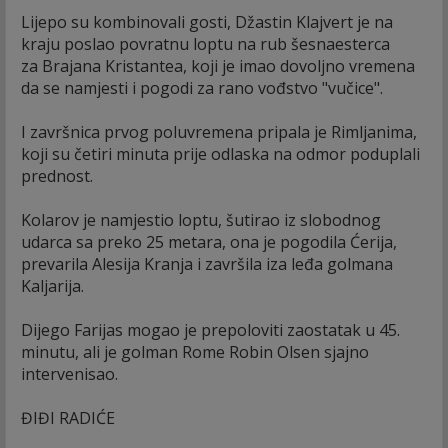
Lijepo su kombinovali gosti, Džastin Klajvert je na
kraju poslao povratnu loptu na rub šesnaesterca
za Brajana Kristantea, koji je imao dovoljno vremena
da se namjesti i pogodi za rano vođstvo "vučice".
I završnica prvog poluvremena pripala je Rimljanima,
koji su četiri minuta prije odlaska na odmor poduplali
prednost.
Kolarov je namjestio loptu, šutirao iz slobodnog
udarca sa preko 25 metara, ona je pogodila Ćerija,
prevarila Alesija Kranja i završila iza leđa golmana
Kaljarija.
Dijego Farijas mogao je prepoloviti zaostatak u 45.
minutu, ali je golman Rome Robin Olsen sjajno
intervenisao.
ĐIĐI RADIĆE