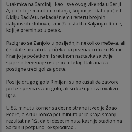
Utakmica na Sardiniji, kao i sve ovog vikenda u Seriji
A, počela je minutom ćutanja, kojom je odata počast
Điđiju Radićeu, nekadašnjem treneru brojnih
italijanskih klubova, između ostalih i Kaljarija i Rome,
koji je preminuo u petak.
Razigrao se Zanjolo u posljednjih nekoliko mečeva, ali
će i dalje morati da pričeka na prvenac u dresu Rome.
Kranjo je početkom i sredinom nastavka sa dvije
sjajne intervencije osujetio mladog Italijana da
postigne treći gol za goste.
Poslije drugog gola Rimljani su pokušali da zatvore
prilaze prema svom golu, ali su kažnjeni za ovakvu
igru.
U 85. minutu korner sa desne strane izveo je Žoao
Pedro, a Artur Jonica pet minuta prije kraja smanji
rezultat na 1:2, da bi deset minuta kasnije stadion na
Sardiniji potpuno "eksplodirao".