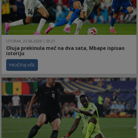
UTORAK, 23.06.2026 | 05:21
Oluja prekinula meč na dva sata, Mbape ispisao
istoriju
PROČITAJ VIŠE