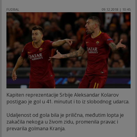
FUDBAL
09.12.2018 | 10:45
Kapiten reprezentacije Srbije Aleksandar Kolarov
postigao je gol u 41. minutut i to iz slobodnog udarca.
Udaljenost od gola bila je prilična, međutim lopta je
zakačila nekoga u živom zidu, promenila pravac i
prevarila golmana Kranja.