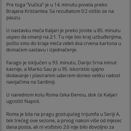
Pre toga "Vučica" je u 14. minutu povela preko
Brajana Kristantea. Sa rezultatom 0:2 otišlo se na
pauzu.
U nastavku meča Kaljari je preko Jonite u 85. minutu
uspeo da smanji na 2:1. Tu nije bio kraj uzbuđenjima,
pošto smo do kraja meča videli dva crvena kartona u
domaćem sastavu i izjednačenje.
Farago je isključen u 93. minutu, Darijo Srna minut
kasnije, a Marko Sau je u 95. iskoristio sjajno
dodavanje i plasiranim udarcem doneo veliku radost
navijačima na Sardiniji.
U narednom kolu Roma čeka Đenou, dok će Kaljari
ugostiti Napoli.
Roma je bila na pragu gostujućeg trijumfa u Seriji A,
tek trećeg ove sezone, a prvog nakon više od mjesec
dana posta, ali ni vođstvo 2:0 nije bilo dovoljno za