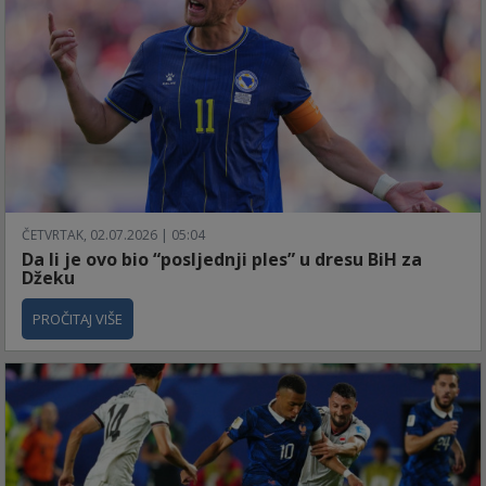
ČETVRTAK, 02.07.2026 | 05:04
Da li je ovo bio “posljednji ples” u dresu BiH za
Džeku
PROČITAJ VIŠE