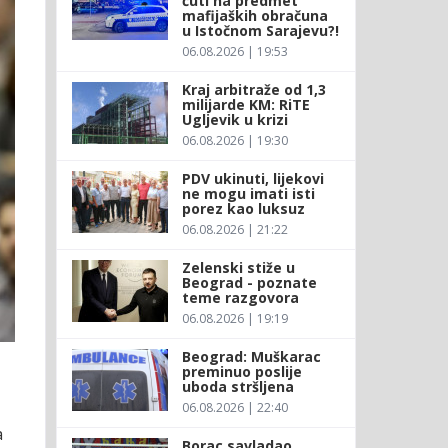
ćuti na predmet
mafijaških obračuna
u Istočnom Sarajevu?!
06.08.2026 | 19:53
Kraj arbitraže od 1,3
milijarde KM: RiTE
Ugljevik u krizi
06.08.2026 | 19:30
PDV ukinuti, lijekovi
ne mogu imati isti
porez kao luksuz
06.08.2026 | 21:22
Zelenski stiže u
Beograd - poznate
teme razgovora
06.08.2026 | 19:19
Beograd: Muškarac
preminuo poslije
uboda stršljena
06.08.2026 | 22:40
a
Borac savladao