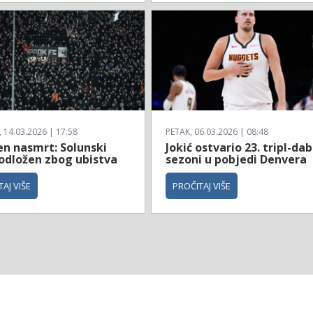
14.03.2026 | 17:58
PETAK, 06.03.2026 | 08:48
en nasmrt: Solunski
Jokić ostvario 23. tripl-dab
 odložen zbog ubistva
sezoni u pobjedi Denvera
AJ VIŠE
PROČITAJ VIŠE