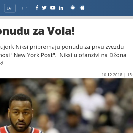
LAT
ЋР
onudu za Vola!
jujork Niksi pripremaju ponudu za prvu zvezdu
osi "New York Post". Niksi u ofanzivi na Džona
k!
10.12.2018 | 15