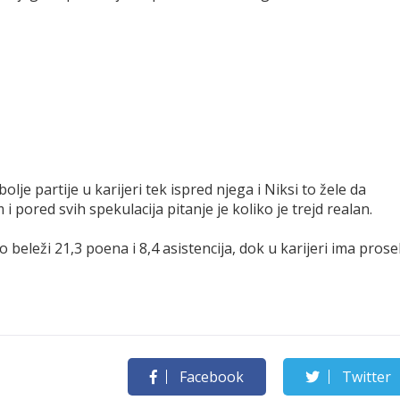
lje partije u karijeri tek ispred njega i Niksi to žele da
i pored svih spekulacija pitanje je koliko je trejd realan.
eleži 21,3 poena i 8,4 asistencija, dok u karijeri ima prose
Facebook
Twitter