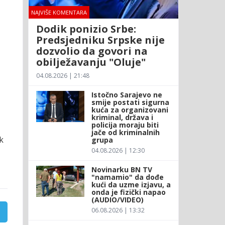
NAJVIŠE KOMENTARA
Dodik ponizio Srbe:
Predsjedniku Srpske nije
dozvolio da govori na
obilježavanju "Oluje"
04.08.2026 | 21:48
Istočno Sarajevo ne
smije postati sigurna
kuća za organizovani
kriminal, država i
policija moraju biti
jače od kriminalnih
k
grupa
04.08.2026 | 12:30
Novinarku BN TV
"namamio" da dođe
kući da uzme izjavu, a
onda je fizički napao
(AUDIO/VIDEO)
06.08.2026 | 13:32