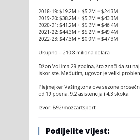
2018-19: $19.2M + $5.2M = $24.3M
2019-20: $38.2M + $5.2M = $43.3M
2020-21: $41.2M + $5.2M = $46.4M
2021-22: $44.3M + $5.2M = $49.4M
2022-23: $47.3M + $0.0M = $47.3M
Ukupno – 210.8 miliona dolara.
Džon Vol ima 28 godina, što znači da su najbo
iskoriste. Međutim, ugovor je veliki problem 
Plejmejker Vašingtona ove sezone prosečno b
od 19 poena, 9,2 asistencija i 4,3 skoka.
Izvor: B92/mozzartsport
Podijelite vijest: