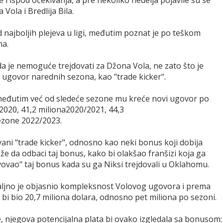
Vola i Bredlija Bila.
d najboljih plejeva u ligi, međutim poznat je po teškom
ma.
a je nemoguće trejdovati za Džona Vola, ne zato što je
 ugovor narednih sezona, kao "trade kicker".
 međutim već od sledeće sezone mu kreće novi ugovor po
2020, 41,2 miliona2020/2021, 44,3
sezone 2022/2023.
ani "trade kicker", odnosno kao neki bonus koji dobija
že da odbaci taj bonus, kako bi olakšao franšizi koja ga
vovao" taj bonus kada su ga Niksi trejdovali u Oklahomu.
aljno je objasnio kompleksnost Volovog ugovora i prema
bi bio 20,7 miliona dolara, odnosno pet miliona po sezoni.
, njegova potencijalna plata bi ovako izgledala sa bonusom: