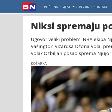
POČETNA
VIJESTI
RTV BN
KONTAKT
Niksi spremaju p
Ugovor veliki problem! NBA ekipa N
Vašington Vizardsa Džona Vola, pren
Vola? Ozbiljan posao sprema Njujor
KOŠARKA