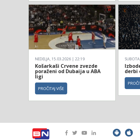
NEDELJA, 15.03.2026 | 22:19
SUBOTA, 
Košarkaši Crvene zvezde
Izbod
poraženi od Dubaija u ABA
derbi
ligi
PROČIT
PROČITAJ VIŠE