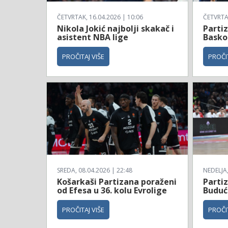
ČETVRTAK, 16.04.2026 | 10:06
ČETVRTAK
Nikola Jokić najbolji skakač i
Parti
asistent NBA lige
Basko
PROČITAJ VIŠE
PROČIT
SREDA, 08.04.2026 | 22:48
NEDELJA,
Košarkaši Partizana poraženi
Parti
od Efesa u 36. kolu Evrolige
Budućn
PROČITAJ VIŠE
PROČIT