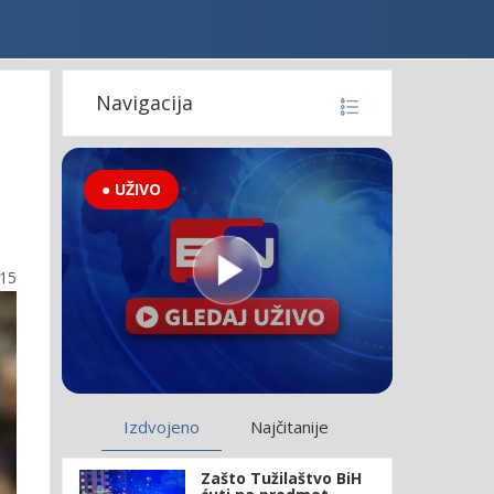
Navigacija
● UŽIVO
:15
Izdvojeno
Najčitanije
Zašto Tužilaštvo BiH