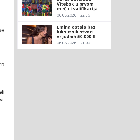
Vitebsk u prvom
meču kvalifikacija
06.08.2026 | 22:36
Emina ostala bez
se
luksuznih stvari
vrijednih 50.000 €
06.08.2026 | 21:00
da
li
sa
e
.