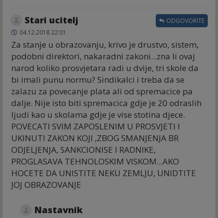
Stari ucitelj
ODGOVORITE
04.12.2018 22:01
Za stanje u obrazovanju, krivo je drustvo, sistem,
podobni direktori, nakaradni zakoni...zna li ovaj
narod koliko prosvjetara radi u dvije, tri skole da
bi imali punu normu? Sindikalci i treba da se
zalazu za povecanje plata ali od spremacice pa
dalje. Nije isto biti spremacica gdje je 20 odraslih
ljudi kao u skolama gdje je vise stotina djece.
POVECATI SVIM ZAPOSLENIM U PROSVJETI I
UKINUTI ZAKON KOJI ,ZBOG SMANJENJA BR
ODJELJENJA, SANKCIONISE I RADNIKE,
PROGLASAVA TEHNOLOSKIM VISKOM...AKO
HOCETE DA UNISTITE NEKU ZEMLJU, UNIDTITE
JOJ OBRAZOVANJE
Nastavnik