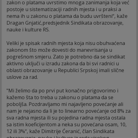
zakon o platama uvrstimo mnoga zanimanja koja već
postoje u sistematizaciji radnih mjesta i u praksi a
nema ih u zakonu o platama da budu uvršteni“, kaže
Dragan Gnjatić,predsjednik Sindikata obrazovanje,
nauke i kulture RS.
Veliki je spisak radnih mjesta koja nisu obuhvaćena
zakonom što može dovesti do manevrisanja u
pogrešnom smjeru. Zato je potrebno da se sindikat
aktivno uključi u izradu zakona da bi svi radnici u
oblasti obrazovanje u Republici Srpskoj imali slične
uslove za rad.
"Mi želimo da po prvi put konačno prigovorimo i
kažemo šta to treba u zakonu o platama da se
poboljša. Pozdravljamo mi najavljeno povećanje ali
nam je nejasno da li je to linearno povećanje od 8% za
sva radna mjesta ili su pojedina radna mjesta ostala
sa istim koeficijentom a neka su povećana osam, 10,
12 ili 3%“, kaže Dimitrije Ćeranić, član Sindikata