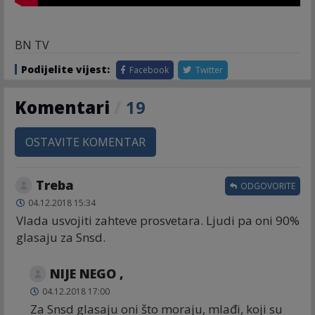
BN TV
Podijelite vijest:
Facebook
Twitter
Komentari
/
19
OSTAVITE KOMENTAR
Treba
ODGOVORITE
04.12.2018 15:34
Vlada usvojiti zahteve prosvetara. Ljudi pa oni 90%
glasaju za Snsd.
NIJE NEGO ,
04.12.2018 17:00
Za Snsd glasaju oni što moraju, mlađi, koji su