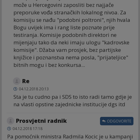
može u Hercegovini zaposliti bez najjače
preporuke vođa stranačkih lokalnog nivoa. Za
komisiju se nađu "podobni poltroni", njih hvala
Bogu uvijek ima i rang liste poznate prije
testiranja. Komisije podobnih direktori ne
mijenjaju tako da neki imaju ulogu "kadrovske
komisije". Džaba vam prosjek, bez partijske
knjižice i poznanstva nema posla, "prijateljice"
bitnih mogu i bez konkursa...
Re
04.12.2018 20:13
Sta je tu cudno pa i SDS to isto radi tamo gdje je
na vlasti opstine zajednicke institucije dgs itd
Prosvjetni radnik
ODGOVORITE
04.12.2018 17:18
Pa pomoćnik ministra Radmila Kocic je u kampanji