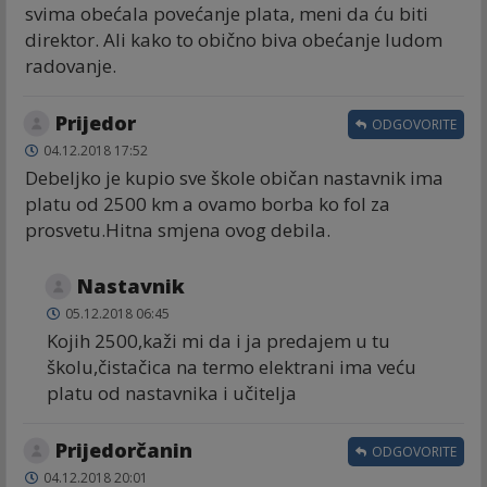
svima obećala povećanje plata, meni da ću biti
direktor. Ali kako to obično biva obećanje ludom
radovanje.
Prijedor
ODGOVORITE
04.12.2018 17:52
Debeljko je kupio sve škole običan nastavnik ima
platu od 2500 km a ovamo borba ko fol za
prosvetu.Hitna smjena ovog debila.
Nastavnik
05.12.2018 06:45
Kojih 2500,kaži mi da i ja predajem u tu
školu,čistačica na termo elektrani ima veću
platu od nastavnika i učitelja
Prijedorčanin
ODGOVORITE
04.12.2018 20:01