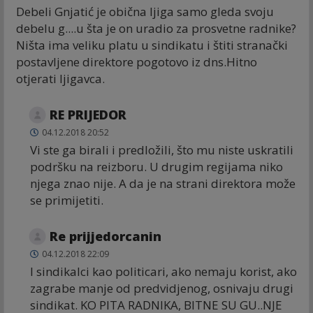
Debeli Gnjatić je obična ljiga samo gleda svoju
debelu g....u šta je on uradio za prosvetne radnike?
Ništa ima veliku platu u sindikatu i štiti stranački
postavljene direktore pogotovo iz dns.Hitno
otjerati ljigavca.
RE PRIJEDOR
04.12.2018 20:52
Vi ste ga birali i predložili, što mu niste uskratili
podršku na reizboru. U drugim regijama niko
njega znao nije. A da je na strani direktora može
se primijetiti.
Re prijjedorcanin
04.12.2018 22:09
I sindikalci kao politicari, ako nemaju korist, ako
zagrabe manje od predvidjenog, osnivaju drugi
sindikat. KO PITA RADNIKA, BITNE SU GU..NJE