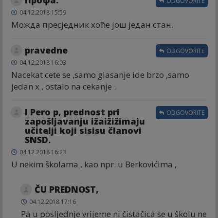
Профа.
ODGOVORITE
04.12.2018 15:59
Можда пресједник хоће још један стан.
pravedne
ODGOVORITE
04.12.2018 16:03
Nacekat cete se ,samo glasanje ide brzo ,samo
jedan x , ostalo na cekanje .
I Pero p, prednost pri
ODGOVORITE
zapošljavanju ižaižižimaju
učitelji koji sisisu članovi
SNSD.
04.12.2018 16:23
U nekim školama , kao npr. u Berkovićima ,
ČU PREDNOST,
04.12.2018 17:16
Pa u posljednje vrijeme ni čistačica se u školu ne