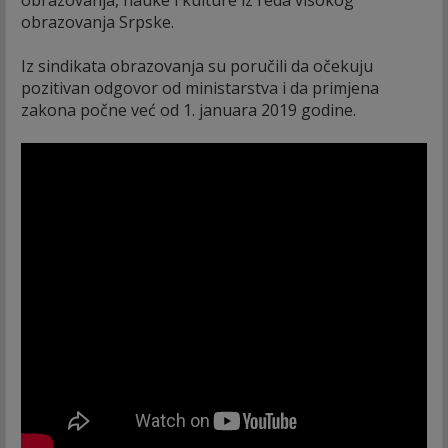
obrazovanja, nauke i kulture iz reda visokog
obrazovanja Srpske.
Iz sindikata obrazovanja su poručili da očekuju
pozitivan odgovor od ministarstva i da primjena
zakona počne već od 1. januara 2019 godine.