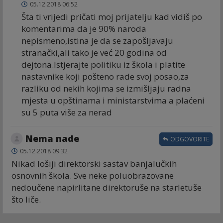
05.12.2018 06:52
Šta ti vrijedi pričati moj prijatelju kad vidiš po
komentarima da je 90% naroda
nepismeno,istina je da se zapošljavaju
stranački,ali tako je već 20 godina od
dejtona.Istjerajte politiku iz škola i platite
nastavnike koji pošteno rade svoj posao,za
razliku od nekih kojima se izmišljaju radna
mjesta u opštinama i ministarstvima a plaćeni
su 5 puta više za nerad
Nema nade
ODGOVORITE
05.12.2018 09:32
Nikad lošiji direktorski sastav banjalučkih
osnovnih škola. Sve neke poluobrazovane
nedoučene napirlitane direktoruše na starletuše
što liče.