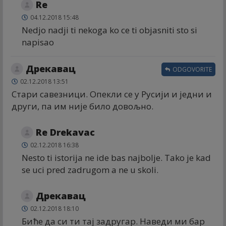
Re
04.12.2018 15:48
Nedjo nadji ti nekoga ko ce ti objasniti sto si
napisao
Дрекавац
ODGOVORITE
02.12.2018 13:51
Стари савезници. Опекли се у Русији и једни и
други, па им није било довољно.
Re Drekavac
02.12.2018 16:38
Nesto ti istorija ne ide bas najbolje. Tako je kad
se uci pred zadrugom a ne u skoli.
Дрекавац
02.12.2018 18:10
Биће да си ти тај задругар. Наведи ми бар