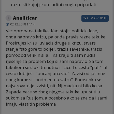
razmisli kojoj je omladini mogla pripadati.
Analiticar
ODGOVORITE
02.12.2018 14:14
Vec oprobana taktika. Kad stojis politicki lose,
onda napravis krizu, pa onda pravis razne taktike.
Prosirujes krizu, uvlacis druge u krizu, stvars
stanje "sto gore to bolje", trazis saveznike, trazis
pomoc od velikih sila, i na kraju ti sam nudis
rjesenje za problem koji si sam napravio. Sa tom
taktikom se sluzi trenutno i Taci. To cesto "pali", ali
cesto dobijes i "pucanj unazad". Zavisi od jacinne
onog kome si "podmentnu vatru". Porosenko se
najverovatnije izvisiti, niti Njimacka ni bilo ko sa
Zapada nece se zbog njegove taktike upustiti u
sukom sa Rusijom, a posebno ako se zna da i sami
imaju vlastitih problema