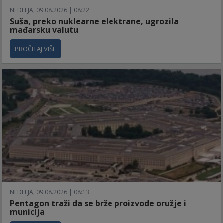
NEDELJA, 09.08.2026 | 08:22
Suša, preko nuklearne elektrane, ugrozila
mađarsku valutu
PROČITAJ VIŠE
NEDELJA, 09.08.2026 | 08:13
Pentagon traži da se brže proizvode oružje i
municija