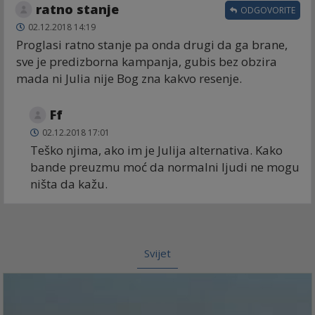
ratno stanje
ODGOVORITE
02.12.2018 14:19
Proglasi ratno stanje pa onda drugi da ga brane,
sve je predizborna kampanja, gubis bez obzira
mada ni Julia nije Bog zna kakvo resenje.
Ff
02.12.2018 17:01
Teško njima, ako im je Julija alternativa. Kako
bande preuzmu moć da normalni ljudi ne mogu
ništa da kažu.
Svijet