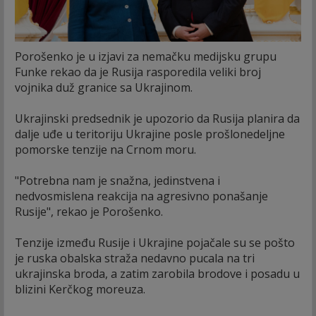
Porošenko je u izjavi za nemačku medijsku grupu
Funke rekao da je Rusija rasporedila veliki broj
vojnika duž granice sa Ukrajinom.
Ukrajinski predsednik je upozorio da Rusija planira da
dalje uđe u teritoriju Ukrajine posle prošlonedeljne
pomorske tenzije na Crnom moru.
"Potrebna nam je snažna, jedinstvena i
nedvosmislena reakcija na agresivno ponašanje
Rusije", rekao je Porošenko.
Tenzije između Rusije i Ukrajine pojačale su se pošto
je ruska obalska straža nedavno pucala na tri
ukrajinska broda, a zatim zarobila brodove i posadu u
blizini Kerčkog moreuza.