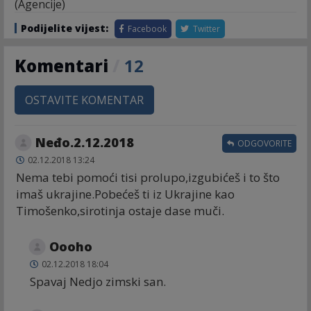
(Agencije)
Podijelite vijest:
Facebook
Twitter
Komentari
/
12
OSTAVITE KOMENTAR
Neđo.2.12.2018
ODGOVORITE
02.12.2018 13:24
Nema tebi pomoći tisi prolupo,izgubićeš i to što
imaš ukrajine.Pobećeš ti iz Ukrajine kao
Timošenko,sirotinja ostaje dase muči.
Oooho
02.12.2018 18:04
Spavaj Nedjo zimski san.