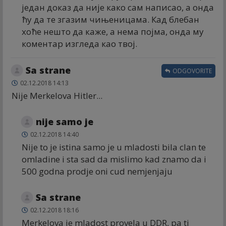
један доказ да није како сам написао, а онда
ћу да те згазим чињеницама. Кад блебан
хоће нешто да каже, а нема појма, онда му
коментар изгледа као твој.
Sa strane
ODGOVORITE
02.12.2018 14:13
Nije Merkelova Hitler...
nije samo je
02.12.2018 14:40
Nije to je istina samo je u mladosti bila clan te
omladine i sta sad da mislimo kad znamo da i
500 godna prodje oni cud nemjenjaju
Sa strane
02.12.2018 18:16
Merkelova je mladost provela u DDR, pa ti