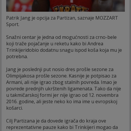
Patrik Jang je opcija za Partizan, saznaje MOZZART
Sport.
Snažni centar je jedna od mogućnosti za crno-bele
koji traže pojačanje u reketu kako bi Andrea
Trinkijeridobio dodatnu snagu ispod koša koja mu je
potrebna.
Jang je poslednji put nosio dres prošle sezone za
Olimpijakosa prošle sezone. Kasnije je potpisao za
Armani, ali nije igrao zbog stalnih povreda. Imao je
povrede prednjih ukrštenih ligamenata. Tako da nije
u takmičarskoj formi jer nije igrao od 12. novembra
2016. godine, ali jeste neko ko ima ime u evropskoj
košarci.
Cilj Partizana je da dovede igrača do kraja ove
reprezentativne pauze kako bi Trinkijeri mogao da