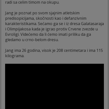
radi sa celim timom na okupu.
Jang je poznat po svom sjajnim atletskim
predisopicijama, skočnosti kao i defanzivnim
karakteristikama. Sećamo ga se i iz dresa Galatasaraja
i Olimpijakosa kada je igrao protiv Crvene zvezde u
Evroligi. Videćemo da li ćemo imati priliku da ga
gledamo u crno-belom dresu.
Jang ima 26 godina, visok je 208 centimetara i ima 115
kilograma.