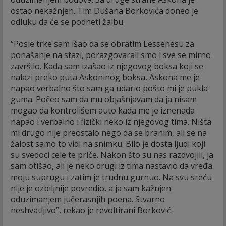
ostao nekažnjen. Tim Dušana Borkovića doneo je
odluku da će se podneti žalbu.
“Posle trke sam išao da se obratim Lessenesu za
ponašanje na stazi, porazgovarali smo i sve se mirno
završilo. Kada sam izašao iz njegovog boksa koji se
nalazi preko puta Askoninog boksa, Askona me je
napao verbalno što sam ga udario pošto mi je pukla
guma. Počeo sam da mu objašnjavam da ja nisam
mogao da kontrolišem auto kada me je iznenada
napao i verbalno i fizički neko iz njegovog tima. Ništa
mi drugo nije preostalo nego da se branim, ali se na
žalost samo to vidi na snimku. Bilo je dosta ljudi koji
su svedoci cele te priče. Nakon što su nas razdvojili, ja
sam otišao, ali je neko drugi iz tima nastavio da vređa
moju suprugu i zatim je trudnu gurnuo. Na svu sreću
nije je ozbiljnije povredio, a ja sam kažnjen
oduzimanjem jučerasnjih poena. Stvarno
neshvatljivo”, rekao je revoltirani Borković.