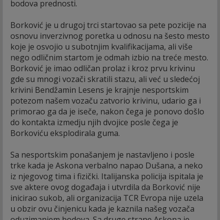
bodova prednosti.
Borković je u drugoj trci startovao sa pete pozicije na
osnovu inverzivnog poretka u odnosu na šesto mesto
koje je osvojio u subotnjim kvalifikacijama, ali više
nego odličnim startom je odmah izbio na treće mesto.
Borković je imao odličan prolaz i kroz prvu krivinu
gde su mnogi vozači skratili stazu, ali već u sledećoj
krivini Bendžamin Lesens je krajnje nesportskim
potezom našem vozaču zatvorio krivinu, udario ga i
primorao ga da je iseče, nakon čega je ponovo došlo
do kontakta izmedju njih dvojice posle čega je
Borkoviću eksplodirala guma.
Sa nesportskim ponašanjem je nastavljeno i posle
trke kada je Askona verbalno napao Dušana, a neko
iz njegovog tima i fizički. Italijanska policija ispitala je
sve aktere ovog događaja i utvrdila da Borković nije
inicirao sukob, ali organizacija TCR Evropa nije uzela
u obzir ovu činjenicu kada je kaznila našeg vozača
oduzimanjem bodova. Sa druge strane Askona je