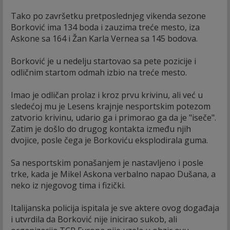
Tako po završetku pretposlednjeg vikenda sezone
Borković ima 134 boda i zauzima treće mesto, iza
Askone sa 164 i Žan Karla Vernea sa 145 bodova.
Borković je u nedelju startovao sa pete pozicije i
odličnim startom odmah izbio na treće mesto.
Imao je odličan prolaz i kroz prvu krivinu, ali već u
sledećoj mu je Lesens krajnje nesportskim potezom
zatvorio krivinu, udario ga i primorao ga da je "iseče".
Zatim je došlo do drugog kontakta između njih
dvojice, posle čega je Borkoviću eksplodirala guma.
Sa nesportskim ponašanjem je nastavljeno i posle
trke, kada je Mikel Askona verbalno napao Dušana, a
neko iz njegovog tima i fizički.
Italijanska policija ispitala je sve aktere ovog događaja
i utvrdila da Borković nije inicirao sukob, ali