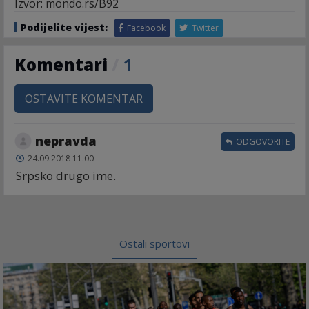
Izvor: mondo.rs/B92
Podijelite vijest:
Facebook
Twitter
Komentari
/
1
OSTAVITE KOMENTAR
nepravda
ODGOVORITE
24.09.2018 11:00
Srpsko drugo ime.
Ostali sportovi