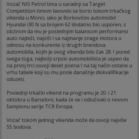
Vozač NIS Petrol tima u saradnji sa Target
Competition timom lavovski se borio tokom trkačkog
vikenda u Monci, iako je Borkovićev automoibil
Hyundai i30 N sa brojem 62 dodatno bio usporen, s
obzirom da mu je poslednjim balansom performansi
auto najteži, najviši i sa najmanje snage motora u
odnosu na konkurente iz drugih brendova
automobila, kojih je ovog vikenda bilo čak 28. I pored
svega toga, najbolji srpski automobilista je uspeo da
na prvoj trci osvoji deset poena I na taj način ostane u
vrhu tabele koji su mu posle današnje diskvalifikacije
oduzeti.
Poslednji trkački vikend na programu je 20. i 21.
oktobra u Barseloni, kada će se i odlučivati o novom
šampionu serije TCR Evropa.
Vozač tokom jednog vikenda može da osvoji najviše
55 bodova.