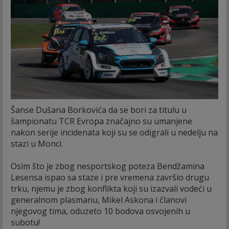
Šanse Dušana Borkovića da se bori za titulu u
šampionatu TCR Evropa značajno su umanjene
nakon serije incidenata koji su se odigrali u nedelju na
stazi u Monci.
Osim što je zbog nesportskog poteza Bendžamina
Lesensa ispao sa staze i pre vremena završio drugu
trku, njemu je zbog konflikta koji su izazvali vodeći u
generalnom plasmanu, Mikel Askona i članovi
njegovog tima, oduzeto 10 bodova osvojenih u
subotu!