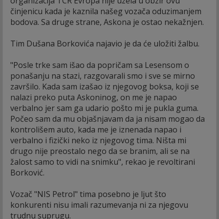
organizacija TCR Evropa nije uzela u obzir ovu
činjenicu kada je kaznila našeg vozača oduzimanjem
bodova. Sa druge strane, Askona je ostao nekažnjen.
Tim Dušana Borkovića najavio je da će uložiti žalbu.
"Posle trke sam išao da popričam sa Lesensom o
ponašanju na stazi, razgovarali smo i sve se mirno
završilo. Kada sam izašao iz njegovog boksa, koji se
nalazi preko puta Askoninog, on me je napao
verbalno jer sam ga udario pošto mi je pukla guma.
Počeo sam da mu objašnjavam da ja nisam mogao da
kontrolišem auto, kada me je iznenada napao i
verbalno i fizički neko iz njegovog tima. Ništa mi
drugo nije preostalo nego da se branim, ali se na
žalost samo to vidi na snimku", rekao je revoltirani
Borković.
Vozač "NIS Petrol" tima posebno je ljut što
konkurenti nisu imali razumevanja ni za njegovu
trudnu suprugu.