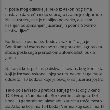
"I posle mog odlaska je neko iz Askoninog tima
nastavio da vređa moju suprugu i zatim je odgurnuo.
Na svu sreću, nije je ozbiljno povredio, a ja sam
kažnjen oduzimanjem jučerašnjih poena. Stvarno
neshvatljivo".
Borković je ostao bez bodova nakon što ga je
Bendžamin Lesens nesportskim potezom izgurao sa
staze, posle čega je srpskom automobilisti pukla
guma.
Nakon trke srpski as je diskvalifikovan zbog konflikta
koji je izazvao Askona i njegov tim, nakon čega mu je
oduzeto i 10 bodova koje je osvojio na jučerašnjoj trci.
Tako po završetku pretposlednjeg trkačkog vikend
TCR Evropa šampionata Borković ima ukupno 134
boda i u generalnom plasmanu zauzima treće mesto
iza Askone koji ima 164 boda i Vernea koji sada ima 11