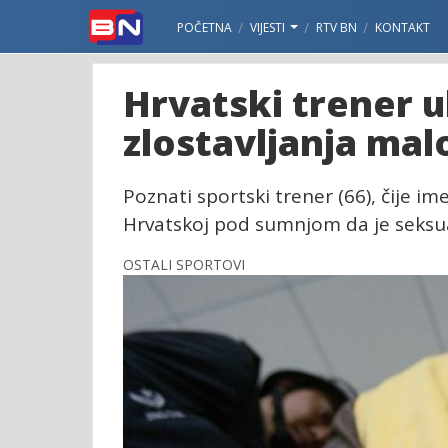
POČETNA
VIJESTI
RTV BN
KONTAKT
Hrvatski trener 
zlostavljanja malo
Poznati sportski trener (66), čije i
Hrvatskoj pod sumnjom da je seksua
OSTALI SPORTOVI