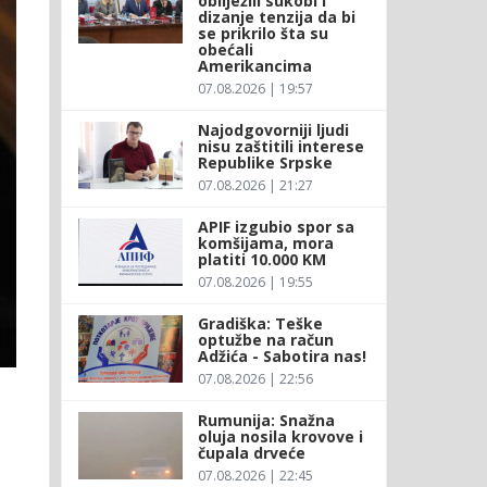
obilježili sukobi i
dizanje tenzija da bi
se prikrilo šta su
obećali
Amerikancima
07.08.2026 | 19:57
Najodgovorniji ljudi
nisu zaštitili interese
Republike Srpske
07.08.2026 | 21:27
APIF izgubio spor sa
komšijama, mora
platiti 10.000 KM
07.08.2026 | 19:55
Gradiška: Teške
optužbe na račun
Adžića - Sabotira nas!
07.08.2026 | 22:56
Rumunija: Snažna
oluja nosila krovove i
čupala drveće
07.08.2026 | 22:45