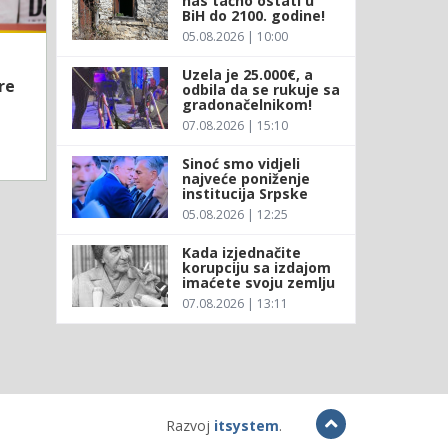
nas tačno ostati u
BiH do 2100. godine!
05.08.2026 | 10:00
Uzela je 25.000€, a
re
odbila da se rukuje sa
gradonačelnikom!
07.08.2026 | 15:10
Sinoć smo vidjeli
najveće poniženje
institucija Srpske
05.08.2026 | 12:25
Kada izjednačite
korupciju sa izdajom
imaćete svoju zemlju
07.08.2026 | 13:11
Razvoj
itsystem
.