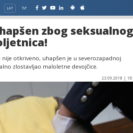
LAT
ЋР
uhapšen zbog seksualno
ljetnica!
me nije otkriveno, uhapšen je u severozapadnoj
lno zlostavljao maloletne devojčice.
23.09.2018 | 18