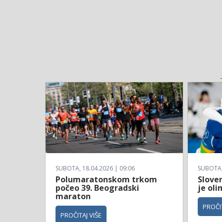
SUBOTA, 18.04.2026 | 09:06
SUBOTA, 
Polumaratonskom trkom
Sloven
počeo 39. Beogradski
je ol
maraton
PROČIT
PROČITAJ VIŠE