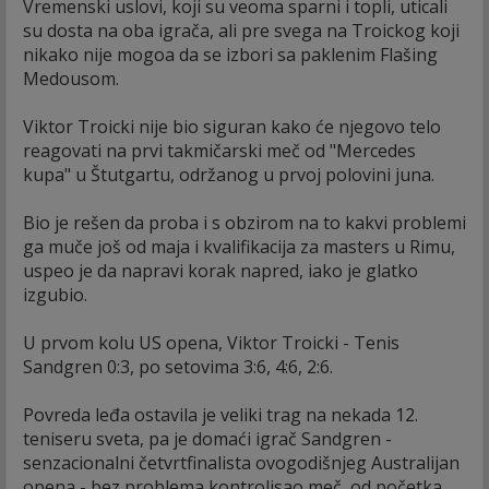
Vremenski uslovi, koji su veoma sparni i topli, uticali
su dosta na oba igrača, ali pre svega na Troickog koji
nikako nije mogoa da se izbori sa paklenim Flašing
Medousom.
Viktor Troicki nije bio siguran kako će njegovo telo
reagovati na prvi takmičarski meč od "Mercedes
kupa" u Štutgartu, održanog u prvoj polovini juna.
Bio je rešen da proba i s obzirom na to kakvi problemi
ga muče još od maja i kvalifikacija za masters u Rimu,
uspeo je da napravi korak napred, iako je glatko
izgubio.
U prvom kolu US opena, Viktor Troicki - Tenis
Sandgren 0:3, po setovima 3:6, 4:6, 2:6.
Povreda leđa ostavila je veliki trag na nekada 12.
teniseru sveta, pa je domaći igrač Sandgren -
senzacionalni četvrtfinalista ovogodišnjeg Australijan
opena - bez problema kontrolisao meč, od početka