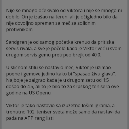
Nije se mnogo očekivalo od Viktora i nije se mnogo ni
dobilo. On je izašao na teren, ali je očigledno bilo da
nije dovoljno spreman za meč sa solidnim
protivnikom.
Sandgren je od samog početka krenuo da pritiska
servis rivala, a sve je počelo kada je Viktor već u svom
drugom servis gemu pretrpeo brejk od 40:0.
U sličnom stilu se nastavio meč, Viktor je uzimao
poene i gemove jedino kako bi "spasao živu glavu".
Najboje je zaigrao kada je u drugom setu od 1:5
došao do 4:5, ali to je bilo to za srpskog tenisera ove
godine na US Openu.
Viktor je tako nastavio sa izuzetno lošim igrama, a
trenutno 102. teniser sveta može samo da nastavi da
pada na ATP rang listi.