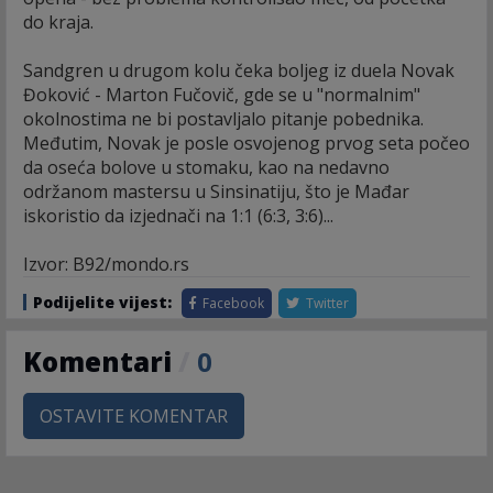
do kraja.
Sandgren u drugom kolu čeka boljeg iz duela Novak
Đoković - Marton Fučovič, gde se u "normalnim"
okolnostima ne bi postavljalo pitanje pobednika.
Međutim, Novak je posle osvojenog prvog seta počeo
da oseća bolove u stomaku, kao na nedavno
održanom mastersu u Sinsinatiju, što je Mađar
iskoristio da izjednači na 1:1 (6:3, 3:6)...
Izvor: B92/mondo.rs
Podijelite vijest:
Facebook
Twitter
Komentari
/
0
OSTAVITE KOMENTAR