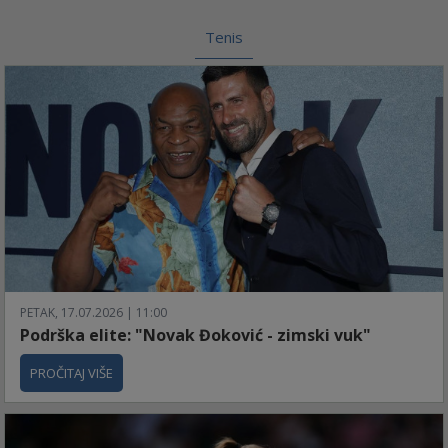
Tenis
PETAK, 17.07.2026 | 11:00
Podrška elite: "Novak Đoković - zimski vuk"
PROČITAJ VIŠE