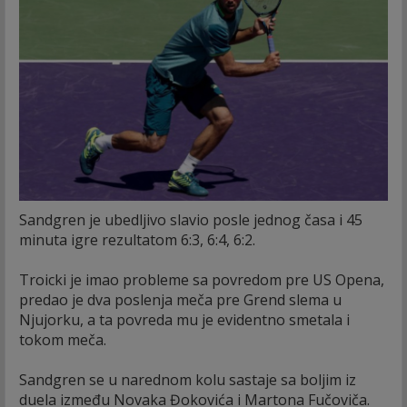
Sandgren je ubedljivo slavio posle jednog časa i 45
minuta igre rezultatom 6:3, 6:4, 6:2.
Troicki je imao probleme sa povredom pre US Opena,
predao je dva poslenja meča pre Grend slema u
Njujorku, a ta povreda mu je evidentno smetala i
tokom meča.
Sandgren se u narednom kolu sastaje sa boljim iz
duela između Novaka Đokovića i Martona Fučoviča.