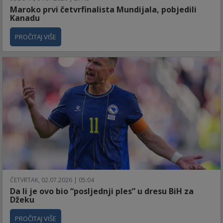
Maroko prvi četvrfinalista Mundijala, pobjedili
Kanadu
PROČITAJ VIŠE
ČETVRTAK, 02.07.2026 | 05:04
Da li je ovo bio “posljednji ples” u dresu BiH za
Džeku
PROČITAJ VIŠE