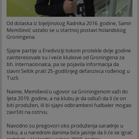
Od dolaska iz bijeljinskog Radnika 2016. godine, Samir
Memišević ustalio se u startnoj postavi holandskog
Groningena.
Sjajne partije u Erediviziji tokom protekle dvije godine
zainteresovale su i veće klubove od Groningena za
bh. internacionalca, pa se pojavila informacija da
slavni Seltik prati 25-godišnjeg defanzivca rođenog u
Tuzli.
Naime, Memiševiću ugovor sa Groningenom važi do
ljeta 2019. godine, a na klubu je da odluči da li će on
biti produžen, ili bi sjajni odbrambeni fudbaler mogao
završiti na ostrvu.
Navodno su pregovori oko produženja saradnje u
toku, a u narednim danima biće jasnije da li će se igrač