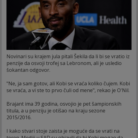
Novinari su krajem jula pitali Šekila da li bi se vratio iz
penzije da osvoji trofej sa Lebronom, ali je usledio
šokantan odgovor.
"Ne, ja sam gotov, ali Kobi se vraća koliko čujem. Kobi
se vraća, a vi ste to prvo čuli od mene", rekao je O'Nil.
Brajant ima 39 godina, osvojio je pet šampionskih
titula, a u penziju je otišao na kraju sezone
2015/2016.
I kako stvari stoje zaista je moguće da se vrati na
teren. Mediji u SAD su objavili da bi Kobi mogao da