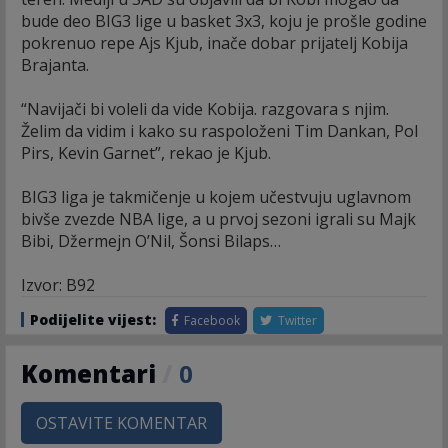
bude deo BIG3 lige u basket 3x3, koju je prošle godine
pokrenuo repe Ajs Kjub, inače dobar prijatelj Kobija
Brajanta.
“Navijači bi voleli da vide Kobija. razgovara s njim.
Želim da vidim i kako su raspoloženi Tim Dankan, Pol
Pirs, Kevin Garnet”, rekao je Kjub.
BIG3 liga je takmičenje u kojem učestvuju uglavnom
bivše zvezde NBA lige, a u prvoj sezoni igrali su Majk
Bibi, Džermejn O’Nil, Šonsi Bilaps…
Izvor: B92
Podijelite vijest:
Facebook
Twitter
Komentari
/
0
OSTAVITE KOMENTAR