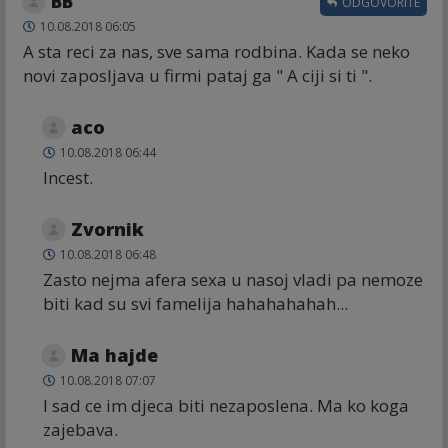
BB
ODGOVORITE
10.08.2018 06:05
A sta reci za nas, sve sama rodbina. Kada se neko
novi zaposljava u firmi pataj ga " A ciji si ti ".
aco
10.08.2018 06:44
Incest.
Zvornik
10.08.2018 06:48
Zasto nejma afera sexa u nasoj vladi pa nemoze
biti kad su svi famelija hahahahahah...
Ma hajde
10.08.2018 07:07
I sad ce im djeca biti nezaposlena. Ma ko koga
zajebava.