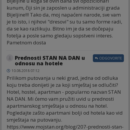
Bijeljine u koga se ovih dana svi opozicionari
kunum, čiji sin je zaposlen u administraciji grada
Bijeljine!!! Tako da, moj napaćeni narode, sve vam
je to isto, i njihovi "dresovi" su tu samo forme radi,
da se kao razlikuju. Bitno im je da se dočepaju
fotelja a posle samo gledaju sopstveni interes.
Pametnom dosta
Prednosti STAN NA DAN u
ODGOVORITE
odnosu na hotele
10.08.2018 07:12
Prilikom putovanja u neki grad, jedna od odluka
koju treba donijeti je za koji smještaj se odlučiti?
Hotel, hostel, apartman - popularno nazvan STAN
NA DAN. Mi ćemo vam pružiti uvid u prednosti
apartmanskog smještaja u odnosu na hotel.
Pogledajte zašto apartmani bolji od hotela kao vid
smještaja na putovanju.
https://www.mojstan.org/blog/207-prednosti-stan-