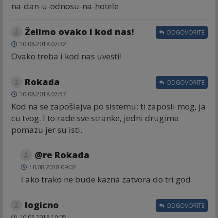
na-dan-u-odnosu-na-hotele
Želimo ovako i kod nas!
ODGOVORITE
10.08.2018 07:32
Ovako treba i kod nas uvesti!
Rokada
ODGOVORITE
10.08.2018 07:57
Kod na se zapošlajva po sistemu: ti zaposli mog, ja
cu tvog. I to rade sve stranke, jedni drugima
pomazu jer su isti.
@re Rokada
10.08.2018 09:02
I ako trako ne bude kazna zatvora do tri god.
logicno
ODGOVORITE
10.08.2018 10:05