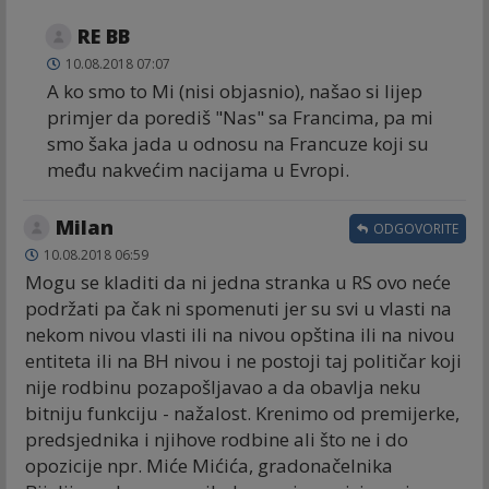
RE BB
10.08.2018 07:07
A ko smo to Mi (nisi objasnio), našao si lijep
primjer da porediš "Nas" sa Francima, pa mi
smo šaka jada u odnosu na Francuze koji su
među nakvećim nacijama u Evropi.
Milan
ODGOVORITE
10.08.2018 06:59
Mogu se kladiti da ni jedna stranka u RS ovo neće
podržati pa čak ni spomenuti jer su svi u vlasti na
nekom nivou vlasti ili na nivou opština ili na nivou
entiteta ili na BH nivou i ne postoji taj političar koji
nije rodbinu pozapošljavao a da obavlja neku
bitniju funkciju - nažalost. Krenimo od premijerke,
predsjednika i njihove rodbine ali što ne i do
opozicije npr. Miće Mićića, gradonačelnika