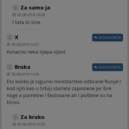
Za samo ja
05.08.2018 16:28
I tata bi sine
X
ODGOVORITE
05.08.2018 12:51
Konacno neka lijepa vijest.
Bruka
ODGOVORITE
05.08.2018 14:36
Eto koliko je sigurno ministarstvo odbrane Rusije.I
kod njih kao u Srbiji starlete zaposlene jer šire
noge a pametne i školovane ali i poštene su na
birou.
Za bruku
05.08.2018 15:50