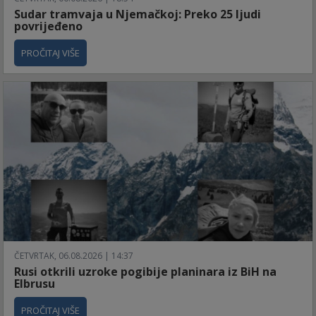
Sudar tramvaja u Njemačkoj: Preko 25 ljudi
povrijeđeno
PROČITAJ VIŠE
ČETVRTAK, 06.08.2026 | 14:37
Rusi otkrili uzroke pogibije planinara iz BiH na
Elbrusu
PROČITAJ VIŠE