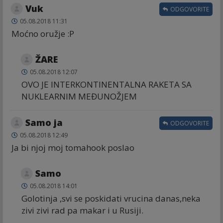
Vuk
ODGOVORITE
05.08.2018 11:31
Moćno oružje :P
ŽARE
05.08.2018 12:07
OVO JE INTERKONTINENTALNA RAKETA SA
NUKLEARNIM MEĐUNOŽJEM
Samo ja
ODGOVORITE
05.08.2018 12:49
Ja bi njoj moj tomahook poslao
Samo
05.08.2018 14:01
Golotinja ,svi se poskidati vrucina danas,neka
zivi zivi rad pa makar i u Rusiji.