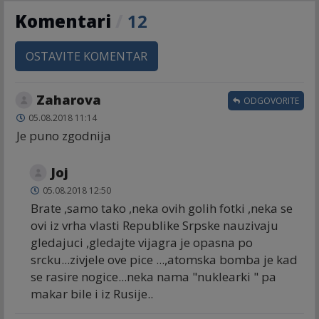
Komentari
/
12
OSTAVITE KOMENTAR
Zaharova
ODGOVORITE
05.08.2018 11:14
Je puno zgodnija
Joj
05.08.2018 12:50
Brate ,samo tako ,neka ovih golih fotki ,neka se
ovi iz vrha vlasti Republike Srpske nauzivaju
gledajuci ,gledajte vijagra je opasna po
srcku...zivjele ove pice ...,atomska bomba je kad
se rasire nogice...neka nama "nuklearki " pa
makar bile i iz Rusije..