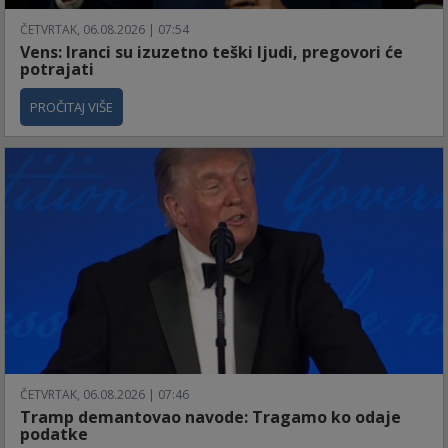
ČETVRTAK, 06.08.2026 | 07:54
Vens: Iranci su izuzetno teški ljudi, pregovori će
potrajati
PROČITAJ VIŠE
ČETVRTAK, 06.08.2026 | 07:46
Tramp demantovao navode: Tragamo ko odaje
podatke