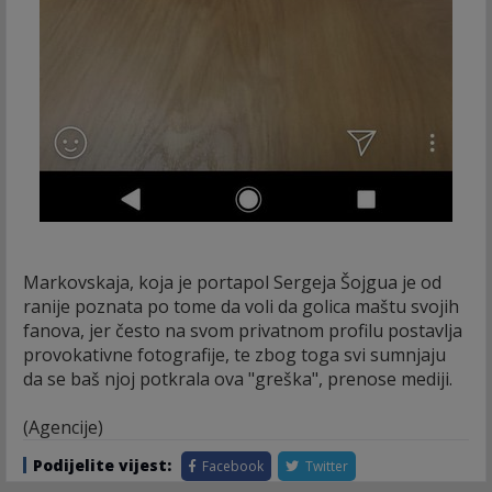
Markovskaja, koja je portapol Sergeja Šojgua je od
ranije poznata po tome da voli da golica maštu svojih
fanova, jer često na svom privatnom profilu postavlja
provokativne fotografije, te zbog toga svi sumnjaju
da se baš njoj potkrala ova "greška", prenose mediji.
(Agencije)
Podijelite vijest:
Facebook
Twitter