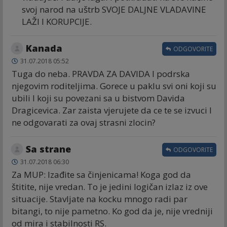
svoj narod na uštrb SVOJE DALJNE VLADAVINE
LAŽI I KORUPCIJE.
Kanada
ODGOVORITE
31.07.2018 05:52
Tuga do neba. PRAVDA ZA DAVIDA I podrska
njegovim roditeljima. Gorece u paklu svi oni koji su
ubili I koji su povezani sa u bistvom Davida
Dragicevica. Zar zaista vjerujete da ce te se izvuci I
ne odgovarati za ovaj strasni zlocin?
Sa strane
ODGOVORITE
31.07.2018 06:30
Za MUP: Izađite sa činjenicama! Koga god da
štitite, nije vredan. To je jedini logičan izlaz iz ove
situacije. Stavljate na kocku mnogo radi par
bitangi, to nije pametno. Ko god da je, nije vredniji
od mira i stabilnosti RS.