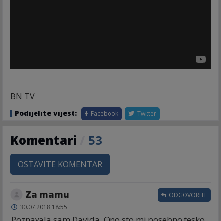
BN TV
Podijelite vijest:
Facebook
Twitter
Komentari
/
53
OSTAVITE KOMENTAR
Za mamu
ODGOVORITE
30.07.2018 18:55
Poznavala sam Davida. Ono sto mi posebno tesko