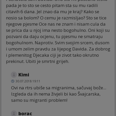
pada je to sto se cesto pitam sta su mu radili
citavih 6 dana. Jel znao da mu je kraj? Kako se
nosio sa bolom? O cemu je razmisljao? Sto se tice
njegove pjesme Oce nas ne znam i nisam cula da
se prica da u njoj ima nesto bogohulno. Oni koji su
pozvani da daju ocjenu, tu pjesmu ne smatraju
bogohulnom. Naprotiv. Svim svojim srcem, dusom
i umom zelim pravdu za lijepog Davida. Za dobrog
i plemenitog Djecaka ciji je zivot tako okrutno
prekinut. Ubiti je smrtni grijeh.
Kimi
30.07.2018 19:11
Ovi na rtrs ubiše sa migranima, sačuvaj bože...
Izgleda da ih nema živjeli bi kao Švajcarska,
samo su migranti problem!
borac