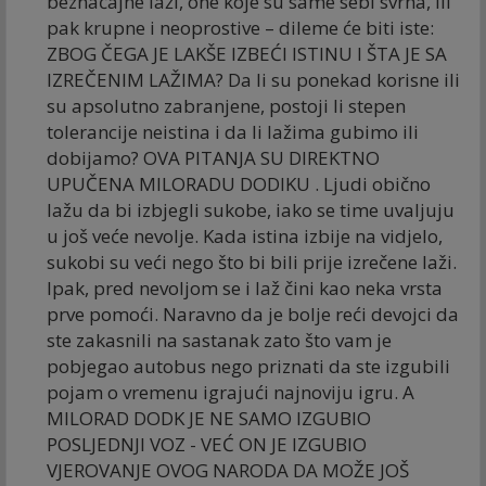
beznačajne laži, one koje su same sebi svrha, ili
pak krupne i neoprostive – dileme će biti iste:
ZBOG ČEGA JE LAKŠE IZBEĆI ISTINU I ŠTA JE SA
IZREČENIM LAŽIMA? Da li su ponekad korisne ili
su apsolutno zabranjene, postoji li stepen
tolerancije neistina i da li lažima gubimo ili
dobijamo? OVA PITANJA SU DIREKTNO
UPUČENA MILORADU DODIKU . Ljudi obično
lažu da bi izbjegli sukobe, iako se time uvaljuju
u još veće nevolje. Kada istina izbije na vidjelo,
sukobi su veći nego što bi bili prije izrečene laži.
Ipak, pred nevoljom se i laž čini kao neka vrsta
prve pomoći. Naravno da je bolje reći devojci da
ste zakasnili na sastanak zato što vam je
pobjegao autobus nego priznati da ste izgubili
pojam o vremenu igrajući najnoviju igru. A
MILORAD DODK JE NE SAMO IZGUBIO
POSLJEDNJI VOZ - VEĆ ON JE IZGUBIO
VJEROVANJE OVOG NARODA DA MOŽE JOŠ