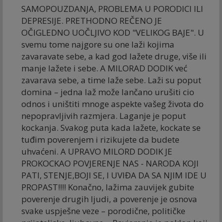
SAMOPOUZDANJA, PROBLEMA U PORODICI ILI
DEPRESIJE. PRETHODNO REČENO JE
OČIGLEDNO UOČLJIVO KOD "VELIKOG BAJE". U
svemu tome najgore su one laži kojima
zavaravate sebe, a kad god lažete druge, više ili
manje lažete i sebe. A MILORAD DODIK već
zavarava sebe, a time laže sebe. Laži su poput
domina – jedna laž može lančano urušiti cio
odnos i uništiti mnoge aspekte vašeg života do
nepopravljivih razmjera. Laganje je poput
kockanja. Svakog puta kada lažete, kockate se
tuđim poverenjem i rizikujete da budete
uhvaćeni. A UPRAVO MILORD DODIK JE
PROKOCKAO POVJERENJE NAS - NARODA KOJI
PATI, STENJE,BOJI SE, I UVIĐA DA SA NJIM IDE U
PROPAST!!!! Konačno, lažima zauvijek gubite
poverenje drugih ljudi, a poverenje je osnova
svake uspješne veze – porodične, političke