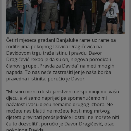
Četiri mjeseca građani Banjaluke rame uz rame sa
roditeljima pokojnog Davida Dragičevića na
Davidovom trgu traže istinu i pravdu. Davor
Dragičević rekao je da su on, njegova porodica i
članovi grupe „Pravda za Davida“ na meti mnogih
napada. To nas neće zastrašiti jer je naša borba
pravedna i istinita, poručio je Davor.
"Mi smo mirni i dostojanstveni ne spominjemo vašu
djecu, a vi samo naprijed pa spomenućemo mi
nažalost i vašu djecu nemamo drugog izbora. Ne
možete nas blatiti ne možete kosti mog mrtvog
djeteta prevrtati predsjedniče i ostali ne možete niti
ću to dozvoliti“, poručio je Davor Dragičević, otac
pokojnog Davida.