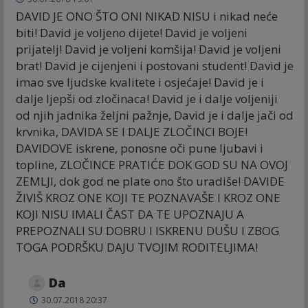
DAVID JE ONO ŠTO ONI NIKAD NISU i nikad neće
biti! David je voljeno dijete! David je voljeni
prijatelj! David je voljeni komšija! David je voljeni
brat! David je cijenjeni i postovani student! David je
imao sve ljudske kvalitete i osjećaje! David je i
dalje ljepši od zločinaca! David je i dalje voljeniji
od njih jadnika željni pažnje, David je i dalje jači od
krvnika, DAVIDA SE I DALJE ZLOČINCI BOJE!
DAVIDOVE iskrene, ponosne oči pune ljubavi i
topline, ZLOČINCE PRATIĆE DOK GOD SU NA OVOJ
ZEMLJI, dok god ne plate ono što uradiše! DAVIDE
ŽIVIŠ KROZ ONE KOJI TE POZNAVAŠE I KROZ ONE
KOJI NISU IMALI ČAST DA TE UPOZNAJU A
PREPOZNALI SU DOBRU I ISKRENU DUŠU I ZBOG
TOGA PODRŠKU DAJU TVOJIM RODITELJIMA!
Da
30.07.2018 20:37