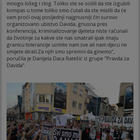
mnogo lošeg i zlog. Toliko ste se osilili da ste izgubili
kompas u tome toliko smo ćutali da ste mislili da će
vam proći ovaj posljednji najgnusniji čin surovo
organizovano ubistvo Davida, gnusna pres
konferencija, kriminalizovanje djeteta niste računali
da životinje za kakve ste nas smatrali ipak imaju
granicu tolerancije uzmite nam sve ali nam djecu ne
smijete dirati.Za njih smo spremni da ginemo“,
poručila je Danijela Daca Ratešić iz grupe "Pravda za
Davida".