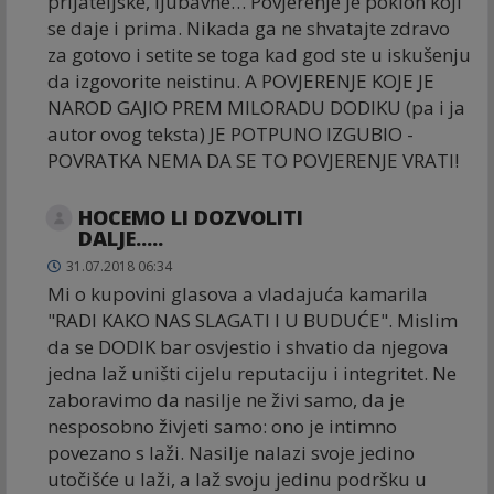
prijateljske, ljubavne… Povjerenje je poklon koji
se daje i prima. Nikada ga ne shvatajte zdravo
za gotovo i setite se toga kad god ste u iskušenju
da izgovorite neistinu. A POVJERENJE KOJE JE
NAROD GAJIO PREM MILORADU DODIKU (pa i ja
autor ovog teksta) JE POTPUNO IZGUBIO -
POVRATKA NEMA DA SE TO POVJERENJE VRATI!
HOCEMO LI DOZVOLITI
DALJE.....
31.07.2018 06:34
Mi o kupovini glasova a vladajuća kamarila
"RADI KAKO NAS SLAGATI I U BUDUĆE". Mislim
da se DODIK bar osvjestio i shvatio da njegova
jedna laž uništi cijelu reputaciju i integritet. Ne
zaboravimo da nasilje ne živi samo, da je
nesposobno živjeti samo: ono je intimno
povezano s laži. Nasilje nalazi svoje jedino
utočišće u laži, a laž svoju jedinu podršku u