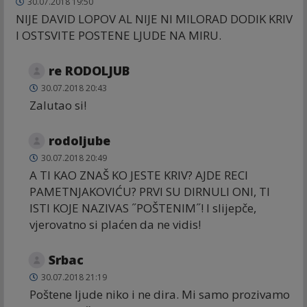
30.07.2018 19:50
NIJE DAVID LOPOV AL NIJE NI MILORAD DODIK KRIV
I OSTSVITE POSTENE LJUDE NA MIRU.
re RODOLJUB
30.07.2018 20:43
Zalutao si!
rodoljube
30.07.2018 20:49
A TI KAO ZNAŠ KO JESTE KRIV? AJDE RECI
PAMETNJAKOVIĆU? PRVI SU DIRNULI ONI, TI
ISTI KOJE NAZIVAS ˝POŠTENIM˝! I slijepče,
vjerovatno si plaćen da ne vidis!
Srbac
30.07.2018 21:19
Poštene ljude niko i ne dira. Mi samo prozivamo