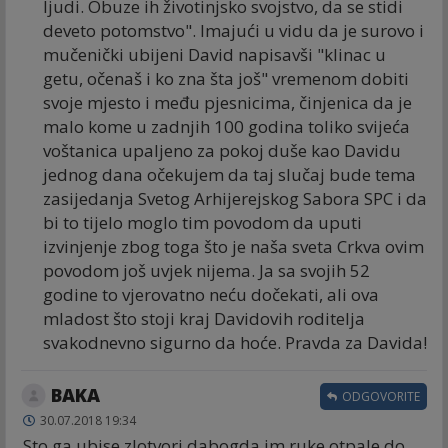
ljudi. Obuze ih životinjsko svojstvo, da se stidi
deveto potomstvo". Imajući u vidu da je surovo i
mučenički ubijeni David napisavši "klinac u
getu, očenaš i ko zna šta još" vremenom dobiti
svoje mjesto i među pjesnicima, činjenica da je
malo kome u zadnjih 100 godina toliko svijeća
voštanica upaljeno za pokoj duše kao Davidu
jednog dana očekujem da taj slučaj bude tema
zasijedanja Svetog Arhijerejskog Sabora SPC i da
bi to tijelo moglo tim povodom da uputi
izvinjenje zbog toga što je naša sveta Crkva ovim
povodom još uvjek nijema. Ja sa svojih 52
godine to vjerovatno neću dočekati, ali ova
mladost što stoji kraj Davidovih roditelja
svakodnevno sigurno da hoće. Pravda za Davida!
BAKA
ODGOVORITE
30.07.2018 19:34
Sto ga ubise zlotvori,dabogda im ruke otpale do