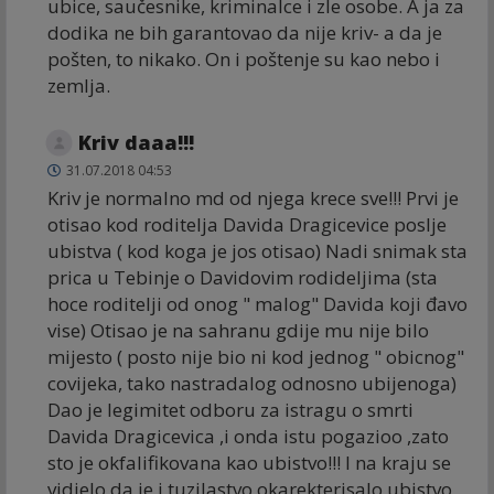
ubice, saučesnike, kriminalce i zle osobe. A ja za
dodika ne bih garantovao da nije kriv- a da je
pošten, to nikako. On i poštenje su kao nebo i
zemlja.
Kriv daaa!!!
31.07.2018 04:53
Kriv je normalno md od njega krece sve!!! Prvi je
otisao kod roditelja Davida Dragicevice poslje
ubistva ( kod koga je jos otisao) Nadi snimak sta
prica u Tebinje o Davidovim rodideljima (sta
hoce roditelji od onog " malog" Davida koji đavo
vise) Otisao je na sahranu gdije mu nije bilo
mijesto ( posto nije bio ni kod jednog " obicnog"
covijeka, tako nastradalog odnosno ubijenoga)
Dao je legimitet odboru za istragu o smrti
Davida Dragicevica ,i onda istu pogazioo ,zato
sto je okfalifikovana kao ubistvo!!! I na kraju se
vidjelo da je i tuzilastvo okarekterisalo ubistvo