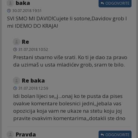
baka
ODGOVORITE
30.07.2018 19:51
SVI SMO MI DAVID!Cujete li sotone,Davidov grob I
mi IDEMO DO KRAJA!
Re
31.07.2018 10:52
Prestani stvarno više srati. Ko ti je dao za pravo
da uzimaš u usta mladićev grob, sram te bilo.
Re baka
31.07.2018 12:59
Idi bolan lijeci se,,j...onaj ko te pusta da pises
ovakve komentare bolesnici jedni,,jebala vas
opozicija koja vam ne ukaze na stetu koju joj
pravite ovakvim komentarima,,dotakli ste dno
Pravda
ODGOVORITE