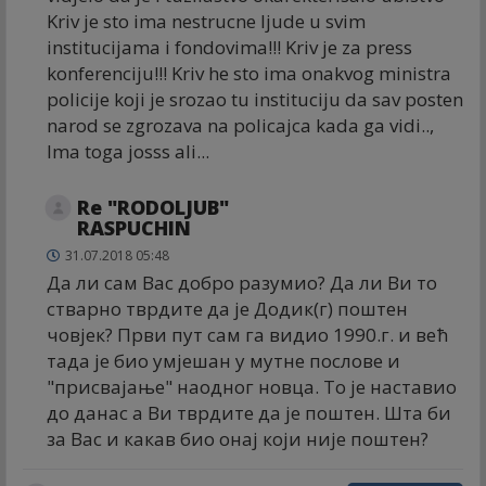
Kriv je sto ima nestrucne ljude u svim
institucijama i fondovima!!! Kriv je za press
konferenciju!!! Kriv he sto ima onakvog ministra
policije koji je srozao tu instituciju da sav posten
narod se zgrozava na policajca kada ga vidi..,
Ima toga josss ali...
Re "RODOLJUB"
RASPUCHIN
31.07.2018 05:48
Да ли сам Вас добро разумио? Да ли Ви то
стварно тврдите да је Додик(г) поштен
човјек? Први пут сам га видио 1990.г. и већ
тада је био умјешан у мутне послове и
"присвајање" наодног новца. То је наставио
до данас а Ви тврдите да је поштен. Шта би
за Вас и какав био онај који није поштен?