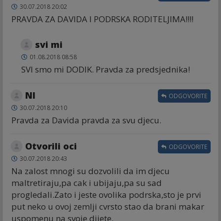
30.07.2018 20:02
PRAVDA ZA DAVIDA I PODRSKA RODITELJIMA!!!!
svi mi
01.08.2018 08:58
SVI smo mi DODIK. Pravda za predsjednika!
NI
ODGOVORITE
30.07.2018 20:10
Pravda za Davida pravda za svu djecu.
Otvorili oci
ODGOVORITE
30.07.2018 20:43
Na zalost mnogi su dozvolili da im djecu
maltretiraju,pa cak i ubijaju,pa su sad
progledali.Zato i jeste ovolika podrska,sto je prvi
put neko u ovoj zemlji cvrsto stao da brani makar
uspomenu na svoje dijete.