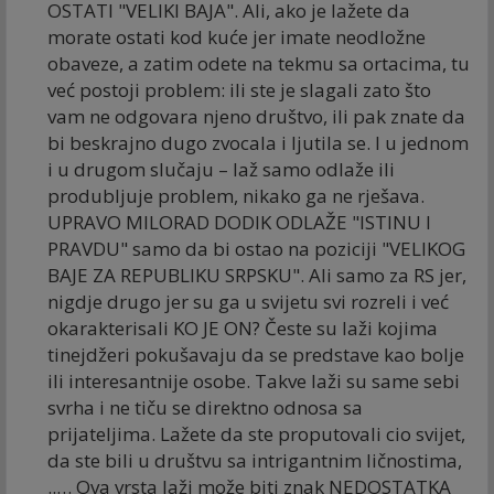
OSTATI "VELIKI BAJA". Ali, ako je lažete da
morate ostati kod kuće jer imate neodložne
obaveze, a zatim odete na tekmu sa ortacima, tu
već postoji problem: ili ste je slagali zato što
vam ne odgovara njeno društvo, ili pak znate da
bi beskrajno dugo zvocala i ljutila se. I u jednom
i u drugom slučaju – laž samo odlaže ili
produbljuje problem, nikako ga ne rješava.
UPRAVO MILORAD DODIK ODLAŽE "ISTINU I
PRAVDU" samo da bi ostao na poziciji "VELIKOG
BAJE ZA REPUBLIKU SRPSKU". Ali samo za RS jer,
nigdje drugo jer su ga u svijetu svi rozreli i već
okarakterisali KO JE ON? Česte su laži kojima
tinejdžeri pokušavaju da se predstave kao bolje
ili interesantnije osobe. Takve laži su same sebi
svrha i ne tiču se direktno odnosa sa
prijateljima. Lažete da ste proputovali cio svijet,
da ste bili u društvu sa intrigantnim ličnostima,
..… Ova vrsta laži može biti znak NEDOSTATKA