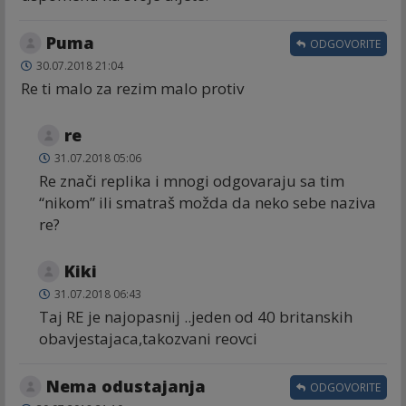
Puma
ODGOVORITE
30.07.2018 21:04
Re ti malo za rezim malo protiv
re
31.07.2018 05:06
Re znači replika i mnogi odgovaraju sa tim
“nikom” ili smatraš možda da neko sebe naziva
re?
Kiki
31.07.2018 06:43
Taj RE je najopasnij ..jeden od 40 britanskih
obavjestajaca,takozvani reovci
Nema odustajanja
ODGOVORITE