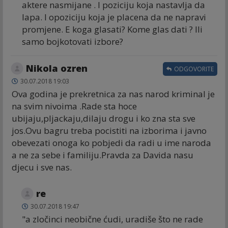
aktere nasmijane . I poziciju koja nastavlja da
lapa. I opoziciju koja je placena da ne napravi
promjene. E koga glasati? Kome glas dati ? Ili
samo bojkotovati izbore?
Nikola ozren
ODGOVORITE
30.07.2018 19:03
Ova godina je prekretnica za nas narod kriminal je
na svim nivoima .Rade sta hoce
ubijaju,pljackaju,dilaju drogu i ko zna sta sve
jos.Ovu bagru treba pocistiti na izborima i javno
obevezati onoga ko pobjedi da radi u ime naroda
a ne za sebe i familiju.Pravda za Davida nasu
djecu i sve nas.
re
30.07.2018 19:47
"a zločinci neobične ćudi, uradiše što ne rade