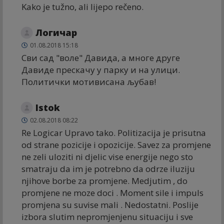
Kako je tužno, ali lijepo rečeno.
Логичар
01.08.2018 15:18
Сви сад "воле" Давида, а многе друге
Давиде прескачу у парку и на улици.
Политички мотивисана љубав!
Istok
02.08.2018 08:22
Re Logicar Upravo tako. Politizacija je prisutna
od strane pozicije i opozicije. Savez za promjene
ne zeli uloziti ni djelic vise energije nego sto
smatraju da im je potrebno da odrze iluziju
njihove borbe za promjene. Medjutim , do
promjene ne moze doci . Moment sile i impuls
promjena su suvise mali . Nedostatni. Poslije
izbora slutim nepromjenjenu situaciju i sve