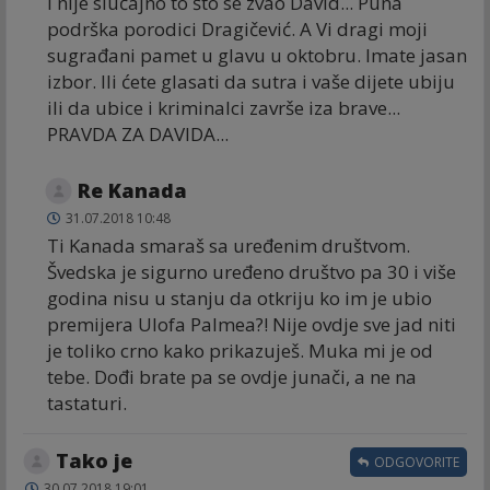
I nije slučajno to što se zvao David... Puna
podrška porodici Dragičević. A Vi dragi moji
sugrađani pamet u glavu u oktobru. Imate jasan
izbor. Ili ćete glasati da sutra i vaše dijete ubiju
ili da ubice i kriminalci završe iza brave...
PRAVDA ZA DAVIDA...
Re Kanada
31.07.2018 10:48
Ti Kanada smaraš sa uređenim društvom.
Švedska je sigurno uređeno društvo pa 30 i više
godina nisu u stanju da otkriju ko im je ubio
premijera Ulofa Palmea?! Nije ovdje sve jad niti
je toliko crno kako prikazuješ. Muka mi je od
tebe. Dođi brate pa se ovdje junači, a ne na
tastaturi.
Tako je
ODGOVORITE
30.07.2018 19:01