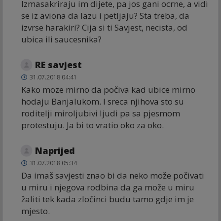
Izmasakriraju im dijete, pa jos gani ocrne, a vidi
se iz aviona da lazu i petljaju? Sta treba, da
izvrse harakiri? Cija si ti Savjest, necista, od
ubica ili saucesnika?
RE savjest
31.07.2018 04:41
Kako moze mirno da počiva kad ubice mirno
hodaju Banjalukom. I sreca njihova sto su
roditelji miroljubivi ljudi pa sa pjesmom
protestuju. Ja bi to vratio oko za oko.
Naprijed
31.07.2018 05:34
Da imaš savjesti znao bi da neko može počivati
u miru i njegova rodbina da ga može u miru
žaliti tek kada zločinci budu tamo gdje im je
mjesto.