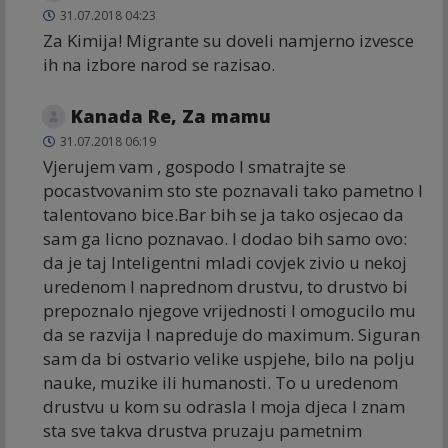
31.07.2018 04:23
Za Kimija! Migrante su doveli namjerno izvesce
ih na izbore narod se razisao.
Kanada Re, Za mamu
31.07.2018 06:19
Vjerujem vam , gospodo I smatrajte se
pocastvovanim sto ste poznavali tako pametno I
talentovano bice.Bar bih se ja tako osjecao da
sam ga licno poznavao. I dodao bih samo ovo:
da je taj lnteligentni mladi covjek zivio u nekoj
uredenom I naprednom drustvu, to drustvo bi
prepoznalo njegove vrijednosti I omogucilo mu
da se razvija I napreduje do maximum. Siguran
sam da bi ostvario velike uspjehe, bilo na polju
nauke, muzike ili humanosti. To u uredenom
drustvu u kom su odrasla I moja djeca I znam
sta sve takva drustva pruzaju pametnim