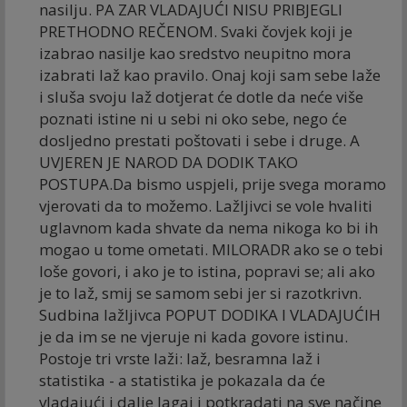
nasilju. PA ZAR VLADAJUĆI NISU PRIBJEGLI
PRETHODNO REČENOM. Svaki čovjek koji je
izabrao nasilje kao sredstvo neupitno mora
izabrati laž kao pravilo. Onaj koji sam sebe laže
i sluša svoju laž dotjerat će dotle da neće više
poznati istine ni u sebi ni oko sebe, nego će
dosljedno prestati poštovati i sebe i druge. A
UVJEREN JE NAROD DA DODIK TAKO
POSTUPA.Da bismo uspjeli, prije svega moramo
vjerovati da to možemo. Lažljivci se vole hvaliti
uglavnom kada shvate da nema nikoga ko bi ih
mogao u tome ometati. MILORADR ako se o tebi
loše govori, i ako je to istina, popravi se; ali ako
je to laž, smij se samom sebi jer si razotkrivn.
Sudbina lažljivca POPUT DODIKA I VLADAJUĆIH
je da im se ne vjeruje ni kada govore istinu.
Postoje tri vrste laži: laž, besramna laž i
statistika - a statistika je pokazala da će
vladajući i dalje lagai i potkradati na sve načine