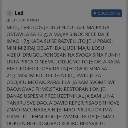
Laž
ODGOVORITE
31.07.2018 08:43
MILE, TVRDI JOS JEDU U NIZU LAZI..MAJKA GA
OSTAVILA SA 13 g, A MAJKA SINOC RECE DA JE
IMAO 17g.KADA SU SE RAZVELI..TO JE U PRAKSI
MINIMIZIRAJ,OBLATI DA LJUDI IMAJU LOSU
VIZIJU..DRUGO...PONOSAN NA SVOGA SINA,PUNIH
USTA PRICA O NJEMU..ODLIČNO TO JE OK..A KADA
BIH UPOREDILI DAVIDA I NJEGOVOG SINA SA
21g..MISLIM PO ITELIGENCIJI ,DAVID JE ZA
OBOJICU MOZAK..PARALELA..JA SAM SVOME SVE
DAO,NOVAC FirME,STAN,RESTORAN,I ON JE
DANAS USPESNI PREDUZETNIK.AL JA SAM U NA
TANJIRU SVE DAO..A DAVID REPER,PISAO STIHOVE
ZNAO RACUNARE,A NIJE IMAO PRILIKU DA IMA
FIRMU IT TEHNOLOGIJE.ZAMISLITE DA JE IMAO
DOKLEN BIH.DOGURAO.KOLIKO BIH SVJETU