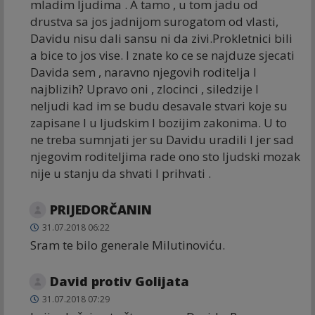
mladim ljudima . A tamo , u tom jadu od
drustva sa jos jadnijom surogatom od vlasti,
Davidu nisu dali sansu ni da zivi.Prokletnici bili
a bice to jos vise. I znate ko ce se najduze sjecati
Davida sem , naravno njegovih roditelja I
najblizih? Upravo oni , zlocinci , siledzije I
neljudi kad im se budu desavale stvari koje su
zapisane I u ljudskim I bozijim zakonima. U to
ne treba sumnjati jer su Davidu uradili I jer sad
njegovim roditeljima rade ono sto ljudski mozak
nije u stanju da shvati I prihvati .
PRIJEDORČANIN
31.07.2018 06:22
Sram te bilo generale Milutinoviću.
David protiv Golijata
31.07.2018 07:29