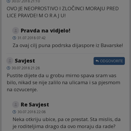
30.07.2018 21:10
OVO JE NEOPROSTIVO I ZLOČINCI MORAJU PRED
LICE PRAVDE! M O R A J U!
Pravda na vidjelo!
31.07.2018 07:42
Za ovaj cilj puna podrska dijaspore iz Bavarske!
Savjest
ODGOVORITE
30.07.2018 21:28
Pustite dijete da u grobu mirno spava sram vas
bilo, nikad se nije zalilo na ulicama i sa pjesmom
na ozvucenje.
Re Savjest
30.07.2018 22:08
Neka otkriju ubice, pa ce prestat. Sta mislis, da
je roditeljima drago da ovo moraju da rade?