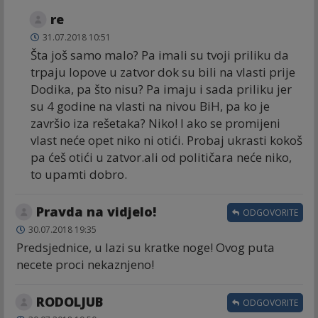
re
31.07.2018 10:51
Šta još samo malo? Pa imali su tvoji priliku da
trpaju lopove u zatvor dok su bili na vlasti prije
Dodika, pa što nisu? Pa imaju i sada priliku jer
su 4 godine na vlasti na nivou BiH, pa ko je
završio iza rešetaka? Niko! I ako se promijeni
vlast neće opet niko ni otići. Probaj ukrasti kokoš
pa ćeš otići u zatvor.ali od političara neće niko,
to upamti dobro.
Pravda na vidjelo!
ODGOVORITE
30.07.2018 19:35
Predsjednice, u lazi su kratke noge! Ovog puta
necete proci nekaznjeno!
RODOLJUB
ODGOVORITE