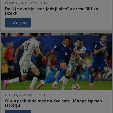
ČETVRTAK, 02.07.2026 | 05:04
Da li je ovo bio “posljednji ples” u dresu BiH za
Džeku
PROČITAJ VIŠE
UTORAK, 23.06.2026 | 05:21
Oluja prekinula meč na dva sata, Mbape ispisao
istoriju