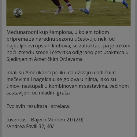
Međunarodni kup šampiona, u kojem tokom
priprema za narednu sezonu učestvuju neki od
najboljih evropskih klubova, se zahuktao, pa je tokom
noći između srede i četvrtka odigrano pet utakmica u
Sjedinjenim Američkim Državama.
Imali su Amerikanci priliku da uživaju u odličnim
mečevima i nageldaju se golova u njima, iako su
timovi nastupali u kombinovanim sastavima, većinom
sastavljeni od mladih igrača...
Evo svih rezultata i strelaca:
Juventus - Bajern Minhen 2:0 (2:0)
/Andrea Favili 32, 40/