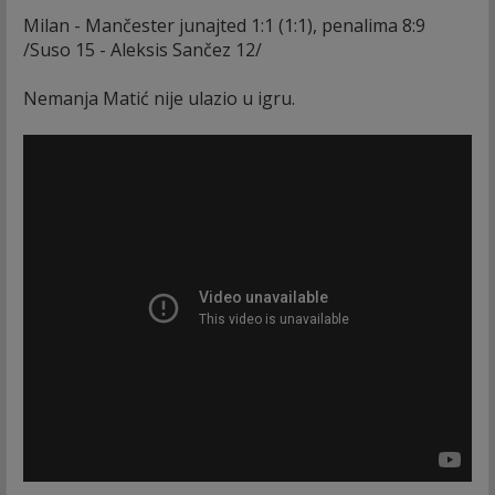
Milan - Mančester junajted 1:1 (1:1), penalima 8:9
/Suso 15 - Aleksis Sančez 12/
Nemanja Matić nije ulazio u igru.