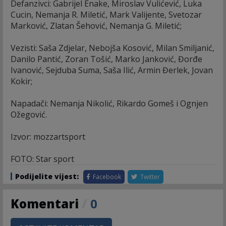
Defanzivci: Gabrijel Enake, Miroslav Vulićević, Luka
Cucin, Nemanja R. Miletić, Mark Valijente, Svetozar
Marković, Zlatan Šehović, Nemanja G. Miletić;
Vezisti: Saša Zdjelar, Nebojša Kosović, Milan Smiljanić,
Danilo Pantić, Zoran Tošić, Marko Janković, Đorđe
Ivanović, Sejduba Suma, Saša Ilić, Armin Đerlek, Jovan
Kokir;
Napadači: Nemanja Nikolić, Rikardo Gomeš i Ognjen
Ožegović.
Izvor: mozzartsport
FOTO: Star sport
Podijelite vijest:
Facebook
Twitter
Komentari
/
0