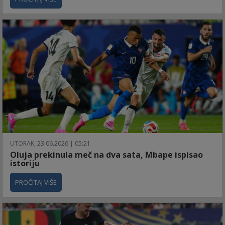
UTORAK, 23.06.2026 | 05:21
Oluja prekinula meč na dva sata, Mbape ispisao
istoriju
PROČITAJ VIŠE