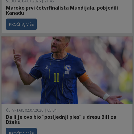
SUBOTA, 04.07.2026 | 21:45
Maroko prvi četvrfinalista Mundijala, pobjedili
Kanadu
PROČITAJ VIŠE
ČETVRTAK, 02.07.2026 | 05:04
Da li je ovo bio “posljednji ples” u dresu BiH za
Džeku
PROČITAJ VIŠE