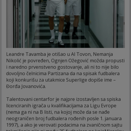
Leandre Tavamba je otišao u Al Tovon, Nemanja
Nikolić je povređen, Ognjen Ožegović možda propusti
i naredno prvenstveno gostovanje, ali ni to nije bilo
dovoljno čelnicima Partizana da na spisak fudbalera
koji konkurišu za utakmice Superlige dopiše ime –
Đorđa Jovanovića.
Talentovani centarfor je najpre izostavljen sa spiska
licenciranih igrača u kvalifikacijama za Ligu Evrope
(nema ga ni na B listi, na kojoj može da se nađe
neograničen broj fudbalera rođenih posle 1. januara
1997), a ako je verovati podacima na zvaničnom sajtu