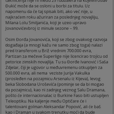
takmičenja nije ni među 25 fudbalera na kojeMiroslav
Đukić može da se osloni u borbi za titulu. Uz
napomenu da će taj spisak biti, ako već nije, u
najkraćem roku ažuriran za poslednjeg novajliju,
Milana Lolu Smiljanića, koji je uzeo upravo
Jovanovićevbroj iz minule sezone – 99.
Osim Đorđa Jovanovića, koji se zbog ovakvog razvoja
događaja (a mnogi kažu ne samo zbog toga) nalazi
pred transferom u Briž vrednim 700.000 evra,
Partizan za mečeve Superlige nije licencirao trojicu od
petorice zimskih novajlija. Tu su Đorđe Ivanović i Saša
Zdjelar, čiji je ugovor u međuvremenu otkupljen za
500.000 evra, ali nema veziste Jurija Vakulka
(prosleđen na pozajmicu Arsenalu iz Kijeva), levog
beka Slobodana Uroševića (pominje se da bi mogao
da pozajmicu), kao ni zadnjeg veznog Salu Dramana,
pošto će internacionalac iz Burkine Faso biti ustupljen
Teleoptiku. Na kaljenje među Optičare će i
talentovani golman Aleksandar Popović, ali će baš
kao i Draman u svakom trenutku moći da bude