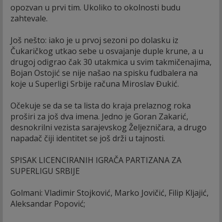
opozvan u prvi tim. Ukoliko to okolnosti budu
zahtevale.
Još nešto: iako je u prvoj sezoni po dolasku iz
Čukaričkog utkao sebe u osvajanje duple krune, a u
drugoj odigrao čak 30 utakmica u svim takmičenajima,
Bojan Ostojić se nije našao na spisku fudbalera na
koje u Superligi Srbije računa Miroslav Đukić.
Očekuje se da se ta lista do kraja prelaznog roka
proširi za još dva imena. Jedno je Goran Zakarić,
desnokrilni vezista sarajevskog Željezničara, a drugo
napadač čiji identitet se još drži u tajnosti.
SPISAK LICENCIRANIH IGRAČA PARTIZANA ZA
SUPERLIGU SRBIJE
Golmani: Vladimir Stojković, Marko Jovičić, Filip Kljajić,
Aleksandar Popović;