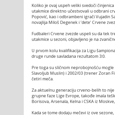
Koliko je ovaj uspeh veliki svedoči činjenic
utakmice direktno učestvovali u odbrani cr
Popović, kao i odbrambeni igrači Vujadin Sav
novajlija Miloš Degenek i 'dete' Crvene zve
Fudbaleri Crvene zvezde uspeli su da tek tre
utakmice u sezoni, objavljeno je na zvaničn
U prvom kolu kvalifikacija za Ligu šampiona
druge runde savladana rezultatom 3:0.
Pre toga su sličnom neprobojnošću mogle d
Slavoljub Muslin) i 2002/03 (trener Zoran Fil
četiri meča.
Za aktuelnu generaciju crveno-belih to nije
grupne faze Lige Evrope, takođe imala te
Borisova, Arsenala, Kelna i CSKA iz Moskve, 
Kada se tome dodaju mečevi iz ove sezone, 