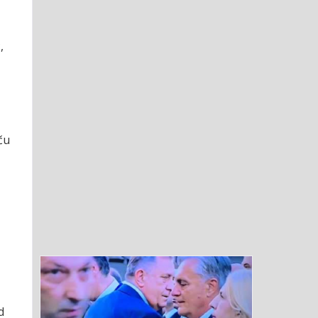
,
ču
d