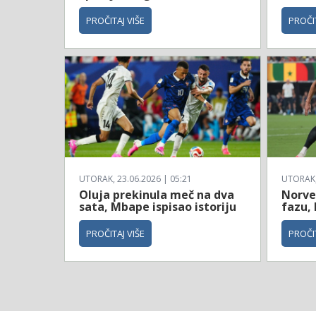
PROČITAJ VIŠE
PROČIT
UTORAK, 23.06.2026 | 05:21
UTORAK, 
Oluja prekinula meč na dva
Norve
sata, Mbape ispisao istoriju
fazu, 
PROČITAJ VIŠE
PROČIT