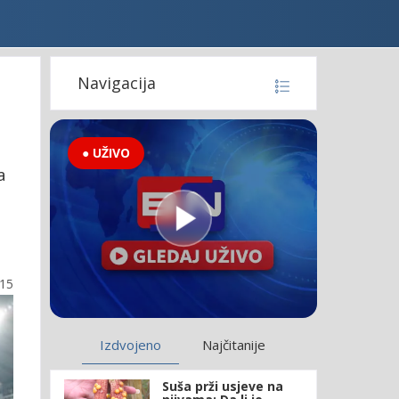
Navigacija
● UŽIVO
a
:15
Izdvojeno
Najčitanije
Suša prži usjeve na