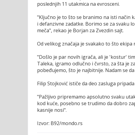
poslednjih 11 utakmica na evrosceni.
"Ključno je to što se branimo na isti način
i defanzivne zadatke. Borimo se za svaku l
meča", rekao je Borjan za Zvezdin sajt.
Od velikog značaja je svakako to što ekipa n
"Došlo je par novih igrača, ali je 'kostur' t
Taleka, igramo odlučno i čvrsto, za šta je 
pobeđujemo, što je najbitnije. Nadam se da 
Filip Stojković ističe da deo zasluga pripada
"Pažljivo pripremamo apsolutno svaku utakm
kod kuće, posebno se trudimo da dobro za
kasnije nosi".
Izvor: B92/mondo.rs