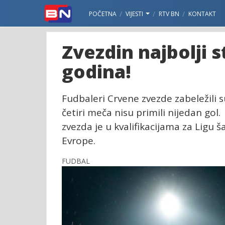
POČETNA
VIJESTI
RTV BN
KONTAKT
Zvezdin najbolji s
godina!
Fudbaleri Crvene zvezde zabeležili 
četiri meča nisu primili nijedan go
zvezda je u kvalifikacijama za Ligu 
Evrope.
FUDBAL