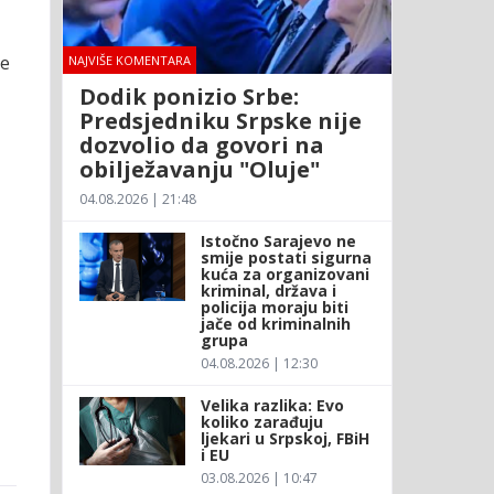
ne
NAJVIŠE KOMENTARA
Dodik ponizio Srbe:
Predsjedniku Srpske nije
dozvolio da govori na
obilježavanju "Oluje"
04.08.2026 | 21:48
Istočno Sarajevo ne
smije postati sigurna
kuća za organizovani
kriminal, država i
policija moraju biti
jače od kriminalnih
grupa
04.08.2026 | 12:30
Velika razlika: Evo
koliko zarađuju
ljekari u Srpskoj, FBiH
i EU
03.08.2026 | 10:47