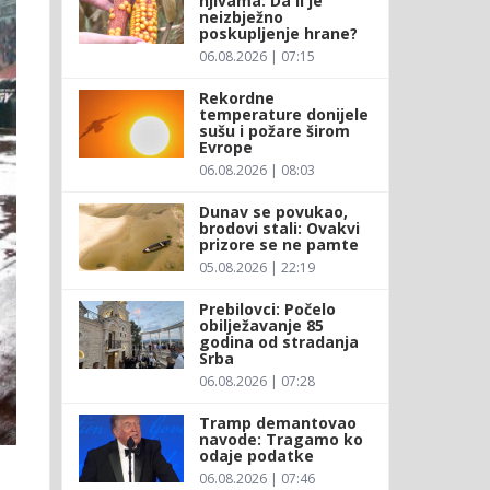
njivama: Da li je
neizbježno
poskupljenje hrane?
06.08.2026 | 07:15
Rekordne
temperature donijele
sušu i požare širom
Evrope
06.08.2026 | 08:03
Dunav se povukao,
brodovi stali: Ovakvi
prizore se ne pamte
05.08.2026 | 22:19
Prebilovci: Počelo
obilježavanje 85
godina od stradanja
Srba
06.08.2026 | 07:28
Tramp demantovao
navode: Tragamo ko
odaje podatke
06.08.2026 | 07:46