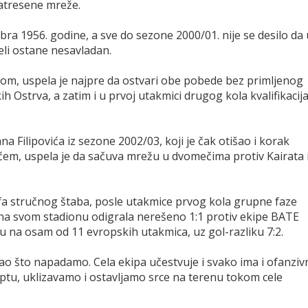
atresene mreže.
ra 1956. godine, a sve do sezone 2000/01. nije se desilo da 
eli ostane nesavladan.
m, uspela je najpre da ostvari obe pobede bez primljenog
h Ostrva, a zatim i u prvoj utakmici drugog kola kvalifikacij
.
 Filipovića iz sezone 2002/03, koji je čak otišao i korak
m, uspela je da sačuva mrežu u dvomečima protiv Kairata 
fa stručnog štaba, posle utakmice prvog kola grupne faze
 na svom stadionu odigrala nerešeno 1:1 protiv ekipe BATE
u na osam od 11 evropskih utakmica, uz gol-razliku 7:2.
 kao što napadamo. Cela ekipa učestvuje i svako ima i ofanziv
optu, uklizavamo i ostavljamo srce na terenu tokom cele