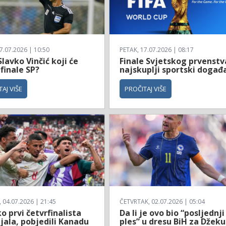
7.07.2026 | 10:50
PETAK, 17.07.2026 | 08:17
Slavko Vinčić koji će
Finale Svjetskog prvenstv
 finale SP?
najskuplji sportski događ
AJ VIŠE
PROČITAJ VIŠE
04.07.2026 | 21:45
ČETVRTAK, 02.07.2026 | 05:04
 prvi četvrfinalista
Da li je ovo bio “posljednji
jala, pobjedili Kanadu
ples” u dresu BiH za Džeku