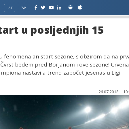
LAT
ЋР
tart u posljednjih 15
su fenomenalan start sezone, s obzirom da na prv
l. Čvrst bedem pred Borjanom i ove sezone! Crvena
šampiona nastavila trend započet jesenas u Ligi
26.07.2018 | 10