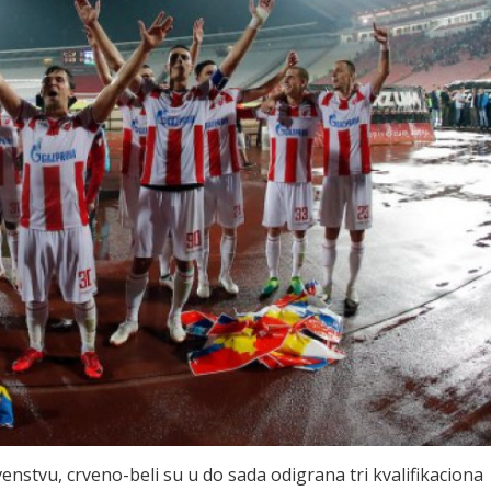
nstvu, crveno-beli su u do sada odigrana tri kvalifikaciona