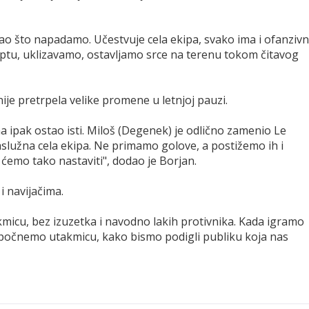
 kao što napadamo. Učestvuje cela ekipa, svako ima i ofanziv
optu, uklizavamo, ostavljamo srce na terenu tokom čitavog
ije pretrpela velike promene u letnjoj pauzi.
ima ipak ostao isti. Miloš (Degenek) je odlično zamenio Le
zaslužna cela ekipa. Ne primamo golove, a postižemo ih i
ćemo tako nastaviti", dodao je Borjan.
 i navijačima.
icu, bez izuzetka i navodno lakih protivnika. Kada igramo
počnemo utakmicu, kako bismo podigli publiku koja nas