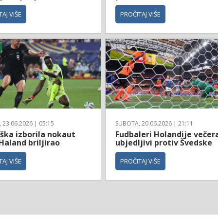
AJ VIŠE
PROČITAJ VIŠE
23.06.2026 | 05:15
SUBOTA, 20.06.2026 | 21:11
ška izborila nokaut
Fudbaleri Holandije večer
Haland briljirao
ubjedljivi protiv Švedske
AJ VIŠE
PROČITAJ VIŠE