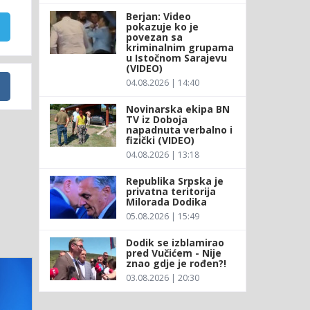
Berjan: Video
pokazuje ko je
povezan sa
kriminalnim grupama
u Istočnom Sarajevu
(VIDEO)
04.08.2026 | 14:40
Novinarska ekipa BN
TV iz Doboja
napadnuta verbalno i
fizički (VIDEO)
04.08.2026 | 13:18
Republika Srpska je
privatna teritorija
Milorada Dodika
05.08.2026 | 15:49
Dodik se izblamirao
pred Vučićem - Nije
znao gdje je rođen?!
03.08.2026 | 20:30