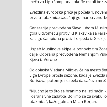
meča za Ligu šampiona takođe ostali bez z
Zvezdina evropska priča je počela 1. novemb
prve tri utakmice tadašnji golman crveno-b
Generacija predvođena Slavoljubom Muslino
gola u dvomeču protiv KI Klaksvika sa Farski
za Ligu šampiona protiv Torpeda iz Gruzije
Uspeh Muslinove ekipe je ponovio tim Zorana
dalje. Odbrana predvođena Nemanjom Vidiće
Kjeva iz Verone.
Od dolaska Vladana Milojevića na mesto še
Lige Evrope prošle sezone, kada je Zvezda
Borisova, potom je i uspela da sačuva mrež
"Ključno je to što se branimo na isti način
i defanzivne zadatke. Borimo se za svaku l
utakmice", kaže golman Milan Borjan.