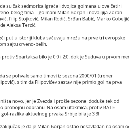
a da su čak sedmorica igrača i dvojica golmana u ove četiri
veno-belog tima – golmani Milan Borjan i novajljija Zoran
ić, Filip Stojković, Milan Rodić, Srđan Babić, Marko Gobeljić
zde Aleksa Terzić.
ći put u istoriji kluba sačuvaju mrežu na prve tri evropske
om sajtu crveno-belih.
 protiv Spartaksa bilo je 0:0 i 2:0, dok je Suduva u prvom me
a se pohvale samo timovi iz sezona 2000/01 (trener
ipović), s tim da Filipovićev sastav nije primio gol na prva
 ništa novo, jer je Zvezda i prošle sezone, doduše tek od
ško probojnu odbranu. Na osam utakmica, protiv BATE
gol-razlika aktuelnog prvaka Srbije bila je 3:3!
zaključak je da je Milan Borjan ostao nesavladan na osam o