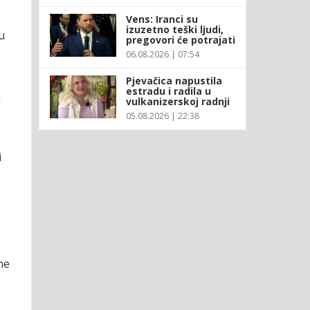
Vens: Iranci su
izuzetno teški ljudi,
u
pregovori će potrajati
06.08.2026 | 07:54
Pjevačica napustila
estradu i radila u
a
vulkanizerskoj radnji
05.08.2026 | 22:38
i
ne