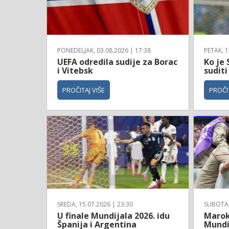
PONEDELJAK, 03.08.2026 | 17:38
PETAK, 1
UEFA odredila sudije za Borac
Ko je 
i Vitebsk
suditi
PROČITAJ VIŠE
PROČIT
SREDA, 15.07.2026 | 23:30
SUBOTA, 
U finale Mundijala 2026. idu
Maroko
Španija i Argentina
Mundi