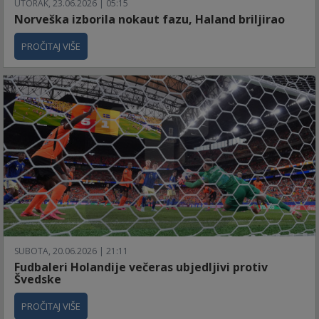
UTORAK, 23.06.2026 | 05:15
Norveška izborila nokaut fazu, Haland briljirao
PROČITAJ VIŠE
SUBOTA, 20.06.2026 | 21:11
Fudbaleri Holandije večeras ubjedljivi protiv
Švedske
PROČITAJ VIŠE