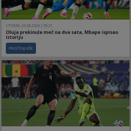
UTORAK, 23.06.2026 | 05:21
Oluja prekinula meč na dva sata, Mbape ispisao
istoriju
PROČITAJ VIŠE