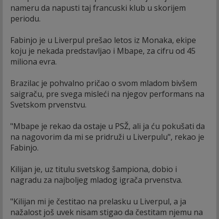
nameru da napusti taj francuski klub u skorijem
periodu.
Fabinjo je u Liverpul prešao letos iz Monaka, ekipe
koju je nekada predstavljao i Mbape, za cifru od 45
miliona evra.
Brazilac je pohvalno pričao o svom mladom bivšem
saigraču, pre svega misleći na njegov performans na
Svetskom prvenstvu.
"Mbape je rekao da ostaje u PSŽ, ali ja ću pokušati da
na nagovorim da mi se pridruži u Liverpulu", rekao je
Fabinjo.
Kilijan je, uz titulu svetskog šampiona, dobio i
nagradu za najboljeg mladog igrača prvenstva.
"Kilijan mi je čestitao na prelasku u Liverpul, a ja
nažalost još uvek nisam stigao da čestitam njemu na