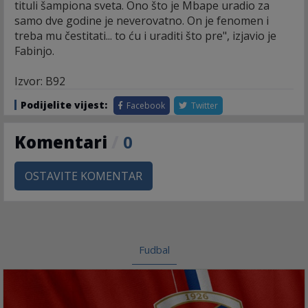
tituli šampiona sveta. Ono što je Mbape uradio za
samo dve godine je neverovatno. On je fenomen i
treba mu čestitati... to ću i uraditi što pre", izjavio je
Fabinjo.
Izvor: B92
Podijelite vijest:
Facebook
Twitter
Komentari
/
0
OSTAVITE KOMENTAR
Fudbal