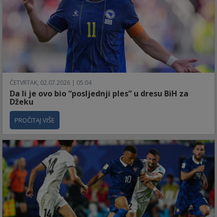
ČETVRTAK, 02.07.2026 | 05:04
Da li je ovo bio “posljednji ples” u dresu BiH za
Džeku
PROČITAJ VIŠE