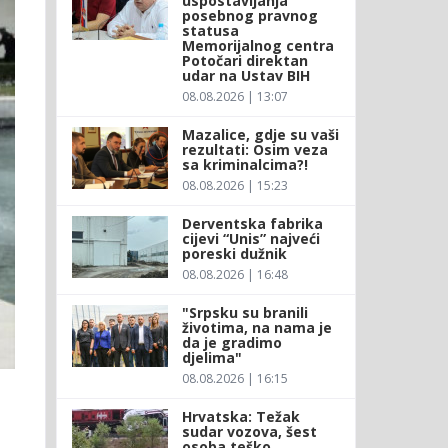
uspostavljanja
posebnog pravnog
statusa
Memorijalnog centra
Potočari direktan
udar na Ustav BIH
08.08.2026 | 13:07
Mazalice, gdje su vaši
rezultati: Osim veza
sa kriminalcima?!
08.08.2026 | 15:23
Derventska fabrika
cijevi “Unis” najveći
poreski dužnik
08.08.2026 | 16:48
"Srpsku su branili
životima, na nama je
da je gradimo
djelima"
08.08.2026 | 16:15
Hrvatska: Težak
sudar vozova, šest
osoba teško