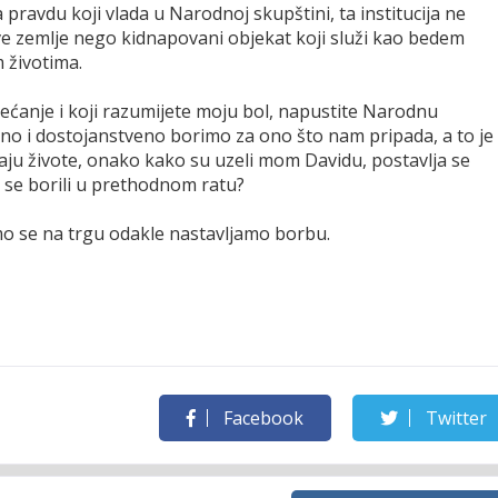
ravdu koji vlada u Narodnoj skupštini, ta institucija ne
ve zemlje nego kidnapovani objekat koji služi kao bedem
 životima.
osjećanje i koji razumijete moju bol, napustite Narodnu
rno i dostojanstveno borimo za ono što nam pripada, a to je
ju živote, onako kako su uzeli mom Davidu, postavlja se
mo se borili u prethodnom ratu?
imo se na trgu odakle nastavljamo borbu.
Facebook
Twitter