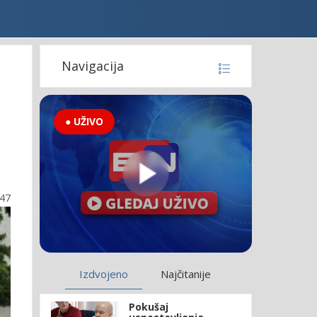
Navigacija
● UŽIVO
:47
Izdvojeno
Najčitanije
Pokušaj