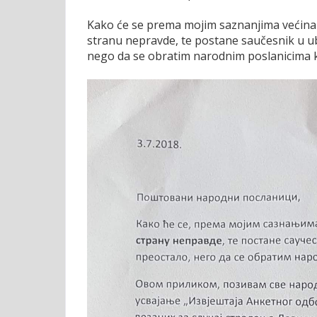
Kako će se prema mojim saznanjima većina n
stranu nepravde, te postane saučesnik u ub
nego da se obratim narodnim poslanicima ko