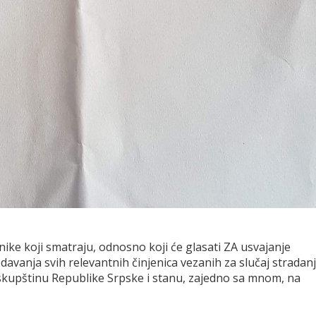
ke koji smatraju, odnosno koji će glasati ZA usvajanje
davanja svih relevantnih činjenica vezanih za slučaj stradan
skupštinu Republike Srpske i stanu, zajedno sa mnom, na