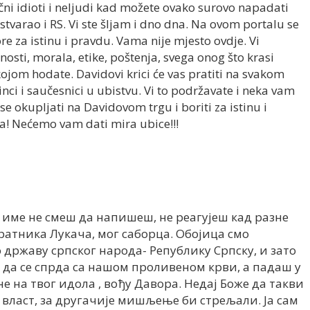
sični idioti i neljudi kad možete ovako surovo napadati
 stvarao i RS. Vi ste šljam i dno dna. Na ovom portalu se
ore za istinu i pravdu. Vama nije mjesto ovdje. Vi
sti, morala, etike, poštenja, svega onog što krasi
kojom hodate. Davidovi krici će vas pratiti na svakom
činci i saučesnici u ubistvu. Vi to podržavate i neka vam
 se okupljati na Davidovom trgu i boriti za istinu i
a! Nećemo vam dati mira ubice!!!
и име не смеш да напишеш, не реагујеш кад разне
ратника Лукача, мог саборца. Обојица смо
државу српског народа- Републику Српску, и зато
да се спрда са нашом проливеном крви, а падаш у
не на твог идола , вођу Давора. Недај Боже да такви
 власт, за другачије мишљење би стрељали. Ја сам