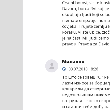
Crveni botovi, vi ste kla
Davora, borca RVI koji je
okupljaju ljudi koji se b
niemate empatije, humano
čovjeka. Trujete zemlju 
koraku. Vi ste ubice, zlo
je na čast. Mi ljudi ćemo
pravdu. Pravda za David
Миланко
03.07.2018 18:26
То што се зовеш "О" н
лажи износе за борца/
крварили да створимо 
недозвољавам никоме 
ватру кад се неко освр
и слични теби дођу на