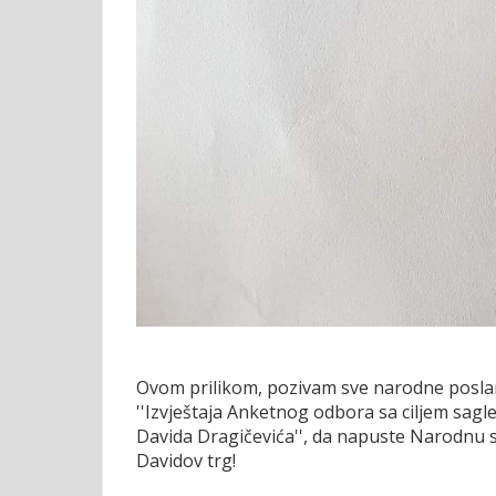
Ovom prilikom, pozivam sve narodne poslani
''Izvještaja Anketnog odbora sa ciljem sagle
Davida Dragičevića'', da napuste Narodnu 
Davidov trg!