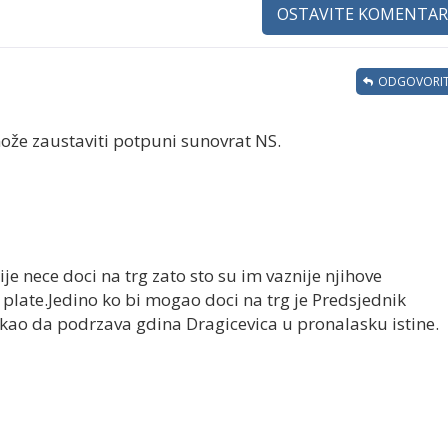
OSTAVITE KOMENTAR
ODGOVORIT
ože zaustaviti potpuni sunovrat NS.
je nece doci na trg zato sto su im vaznije njihove
oke plate.Jedino ko bi mogao doci na trg je Predsjednik
rekao da podrzava gdina Dragicevica u pronalasku istine.