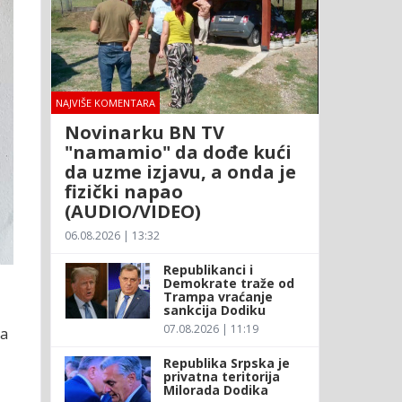
NAJVIŠE KOMENTARA
Novinarku BN TV
"namamio" da dođe kući
da uzme izjavu, a onda je
fizički napao
(AUDIO/VIDEO)
06.08.2026 | 13:32
Republikanci i
Demokrate traže od
Trampa vraćanje
sankcija Dodiku
07.08.2026 | 11:19
ja
Republika Srpska je
privatna teritorija
Milorada Dodika