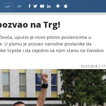
LAT
ЋР
pozvao na Trg!
čevića, uputio je novo pismo poslanicima u
e. U pismu je pozvao narodne poslanike da
e Srpske i da zajedno sa njim stanu na Davidov
03.07.2018 | 17