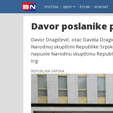
POČETNA
VIJESTI
RTV BN
KONTAKT
Davor poslanike 
Davor Dragičević, otac Davida Dragi
Narodnoj skupštini Republike Srpsk
napuste Narodnu skupštinu Republik
trg.
REPUBLIKA SRPSKA