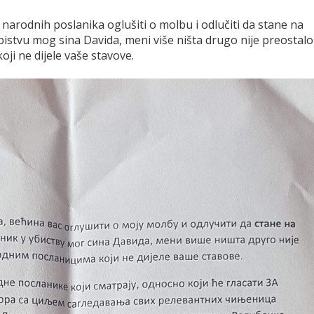
arodnih poslanika oglušiti o molbu i odlučiti da stane na
istvu mog sina Davida, meni više ništa drugo nije preostalo
ji ne dijele vaše stavove.