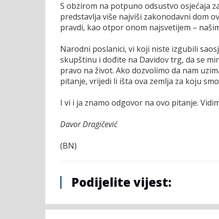
S obzirom na potpuno odsustvo osjećaja za p
predstavlja više najviši zakonodavni dom o
pravdi, kao otpor onom najsvetijem – našim
Narodni poslanici, vi koji niste izgubili sa
skupštinu i dođite na Davidov trg, da se mi
pravo na život. Ako dozvolimo da nam uzima
pitanje, vrijedi li išta ova zemlja za koju s
I vi i ja znamo odgovor na ovo pitanje. Vid
Davor Dragičević
(BN)
Podijelite vijest: