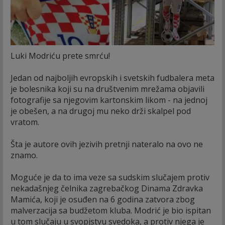
Luki Modriću prete smrću!
Jedan od najboljih evropskih i svetskih fudbalera meta
je bolesnika koji su na društvenim mrežama objavili
fotografije sa njegovim kartonskim likom - na jednoj
je obešen, a na drugoj mu neko drži skalpel pod
vratom.
Šta je autore ovih jezivih pretnji nateralo na ovo ne
znamo.
Moguće je da to ima veze sa sudskim slučajem protiv
nekadašnjeg čelnika zagrebačkog Dinama Zdravka
Mamića, koji je osuđen na 6 godina zatvora zbog
malverzacija sa budžetom kluba. Modrić je bio ispitan
u tom slučaju u svopjstvu svedoka, a protiv njega je