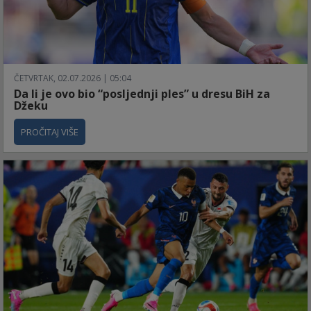
ČETVRTAK, 02.07.2026 | 05:04
Da li je ovo bio “posljednji ples” u dresu BiH za
Džeku
PROČITAJ VIŠE