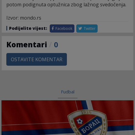
potom podignuta optužnica zbog lažnog svedočenja.
Izvor: mondo.rs
Podijelite vijest:
Facebook
Twitter
Komentari
/
0
OSTAVITE KOMENTAR
Fudbal