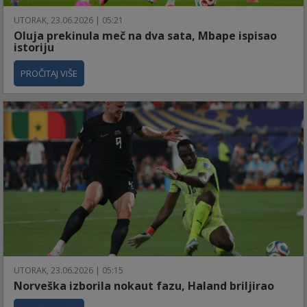
UTORAK, 23.06.2026 | 05:21
Oluja prekinula meč na dva sata, Mbape ispisao
istoriju
PROČITAJ VIŠE
UTORAK, 23.06.2026 | 05:15
Norveška izborila nokaut fazu, Haland briljirao