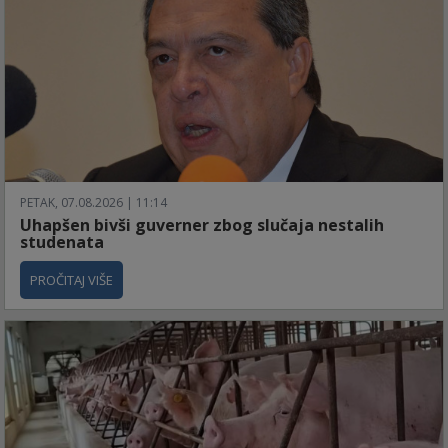
PETAK, 07.08.2026 | 11:14
Uhapšen bivši guverner zbog slučaja nestalih
studenata
PROČITAJ VIŠE