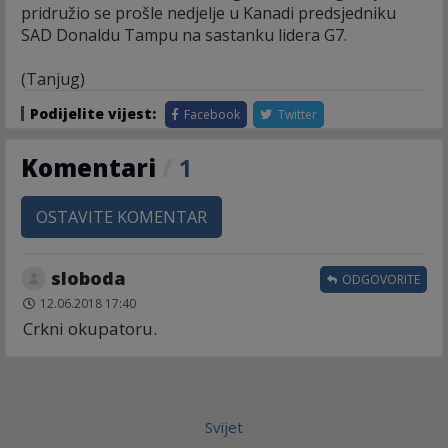
pridružio se prošle nedjelje u Kanadi predsjedniku
SAD Donaldu Tampu na sastanku lidera G7.
(Tanjug)
Podijelite vijest:
Facebook
Twitter
Komentari
/
1
OSTAVITE KOMENTAR
sloboda
ODGOVORITE
12.06.2018 17:40
Crkni okupatoru.
Svijet