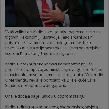
"Naš veliki Leri Kadlou, koji je tako naporno radio na
trgovini i ekonomiji, upravo je imao srčani udar",
potvrdio je Tramp na svom nalogu na Twitteru,
nekoliko minuta prije sastanka sa sjevernokorejskim
liderom Kim Džong Unom u Singapuru.
Kadlou, istaknuti ekonomski komentator koji se
pridružio Trampovoj administraciji ove godine, leči se
u nacionalnom vojnom medicinskom centru Volter Rid
u Merilendu, rekla je portparolka Bijele kuće Sara
Sanders novinarima u Singapuru.
Ona je dodala da je Kadlou u dobrom stanju.
Kadlou, direktor Nacionalnog ekonomskog savjeta,