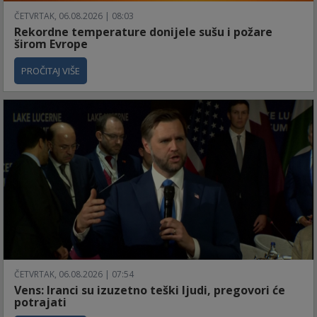
ČETVRTAK, 06.08.2026 | 08:03
Rekordne temperature donijele sušu i požare
širom Evrope
PROČITAJ VIŠE
ČETVRTAK, 06.08.2026 | 07:54
Vens: Iranci su izuzetno teški ljudi, pregovori će
potrajati