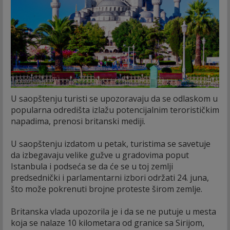
U saopštenju turisti se upozoravaju da se odlaskom u
popularna odredišta izlažu potencijalnim terorističkim
napadima, prenosi britanski mediji.
U saopštenju izdatom u petak, turistima se savetuje
da izbegavaju velike gužve u gradovima poput
Istanbula i podseća se da će se u toj zemlji
predsednički i parlamentarni izbori održati 24. juna,
što može pokrenuti brojne proteste širom zemlje.
Britanska vlada upozorila je i da se ne putuje u mesta
koja se nalaze 10 kilometara od granice sa Sirijom,