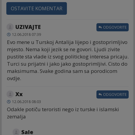
OSTAVITE KOMENTAR
UZIVAJTE
ODGOVORITE
12.06.2018 07:39
Evo mene u Turskoj Antalija lijepo i gostoprimljivo
mjesto. Nema koji jezik se ne govori. Ljudi zivite
pustite sta vlade iz svog politickog interesa pricaju.
Turci su prijatni i jako jako gostoprimljivi. Cisto do
maksimuma. Svake godina sam sa porodicom
ovdje.
Xx
ODGOVORITE
12.06.2018 08:03
Odakle potiču teroristi nego iz turske i islamski
zemalja
Sale