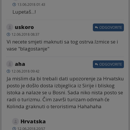
13.06.2018 01:43
Lupetaš...!
uskoro
ODGOVORITE
12.06.2018 08:37
Vi necete smjeti maknuti sa tog ostrva.Izmice se i
vase "blagostanje"
aha
ODGOVORITE
12.06.2018 09:42
Ja mislim da bi trebali dati upozorenje za Hrvatsku
posto je došlo dosta izbjeglica iz Sirije i bliskog
istoka a nalaze se u Bosni. Sada niko nista posto se
radi o turizmu. Čim završi turizam odmah će
Kolinda graknuti o teroristima Hahahaha
Hrvatska
12.06.2018 20:57