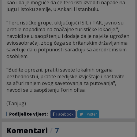
kao i da je moguće da će teroristi izvoditi napade na
jugu i istoku zemlje, u Ankari i Istanbulu.
"Terorističke grupe, uključujući ISIL i TAK, javno su
pretile napadima na značajne turističke lokacije.",
navoidi se u saopštenju i dodaje da je najviše ugrožen
aviosaobraćaj, zbog čega se britanskim državljanima
savetuje da u potpunosti sarađuju sa aerodromskim
osobljem.
"Budite oprezni, pratiti savete lokalnih organa
bezbednostui, pratite medijske izvještaje i nastavite
sa ažuriranjem ovog savetovanja za putovanja",
navodi se u saopštenju Forin ofisa.
(Tanjug)
Podijelite vijest:
Facebook
Twitter
Komentari
/
7