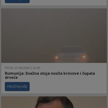
PETAK, 07.08.2026 | 22:45
Rumunija: Snažna oluja nosila krovove i čupala
drveće
PROČITAJ VIŠE