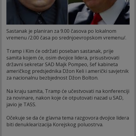
Sastanak je planiran za 9.00 časova po lokalnom
vremenu /2.00 časa po srednjoevropskom vremenu/.
Tramp i Kim će održati poseban sastanak, prije
samita kojem će, osim dvojice lidera, prisustvovati
državni sekretar SAD Majk Pompeo, šef kabineta
američkog predsjednika Džon Keli i američki savjetnik
za nacionalnu bezbjednost Džon Bolton.
Na kraju samita, Tramp će učestvovati na konferenciji
za novinare, nakon koje će otputovati nazad u SAD,
javio je TASS.
Očekuje se da će glavna tema razgovora dvojice lidera
biti denuklearizacija Korejskog poluostrva.