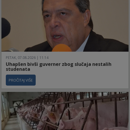
PETAK, 07.08.2026 | 11:14
Uhapšen bivši guverner zbog slučaja nestalih
studenata
PROČITAJ VIŠE