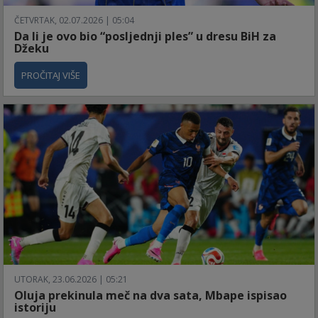
ČETVRTAK, 02.07.2026 | 05:04
Da li je ovo bio “posljednji ples” u dresu BiH za
Džeku
PROČITAJ VIŠE
UTORAK, 23.06.2026 | 05:21
Oluja prekinula meč na dva sata, Mbape ispisao
istoriju