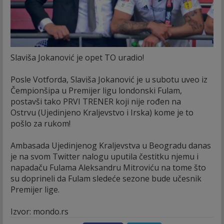
Slaviša Jokanović je opet TO uradio!
Posle Votforda, Slaviša Jokanović je u subotu uveo iz
Čempionšipa u Premijer ligu londonski Fulam,
postavši tako PRVI TRENER koji nije rođen na
Ostrvu (Ujedinjeno Kraljevstvo i Irska) kome je to
pošlo za rukom!
Ambasada Ujedinjenog Kraljevstva u Beogradu danas
je na svom Twitter nalogu uputila čestitku njemu i
napadaču Fulama Aleksandru Mitroviću na tome što
su doprineli da Fulam sledeće sezone bude učesnik
Premijer lige.
Izvor: mondo.rs