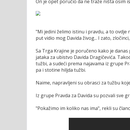
On je opet poručio da ne traže ništa osim is
"Mi jedini želimo istinu i pravdu, a to ovdj
put vidio mog Davida živog... I zato, zločin
Sa Trga Krajine je poručeno kako je danas 
jataka za ubistvo Davida Dragičevića. Takođe
tužbi, a sudeći prema najavama iz grupe Pr
pa i stotine hiljda tužbi.
Naime, napravljeni su obrasci za tužbu koje 
Iz grupe Pravda za Davida su pozvali sve gr
"Pokažimo im koliko nas ima", rekli su član