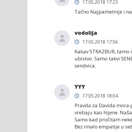
17.05.2018 17:23
Tačno Najpametnije i naj
vodolija
17.05.2018 17:56
Kakav STRAZBUR, tamo id
ubistvo. Samo takvi SEND
sendvica.
YYY
17.05.2018 18:04
Pravda za Davida mora pob
vrebaju kao hijene. Naša 
Samo kad pročitam neke 
Bez imalo empatije u seb