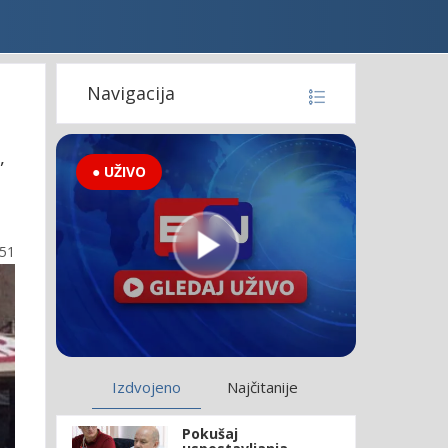
Navigacija
,
● UŽIVO
:51
Izdvojeno
Najčitanije
Pokušaj