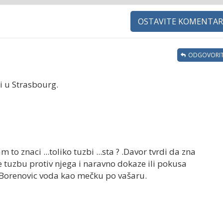
OSTAVITE KOMENTAR
ODGOVORIT
i u Strasbourg.
to znaci ...toliko tuzbi ...sta ? .Davor tvrdi da zna
 tuzbu protiv njega i naravno dokaze ili pokusa
as Borenovic voda kao mečku po vašaru.