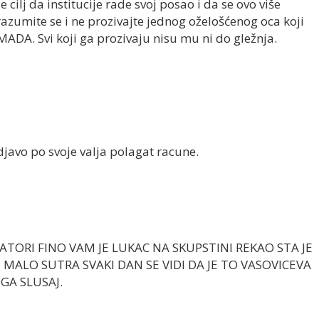
 cilj da institucije rade svoj posao i da se ovo više
razumite se i ne prozivajte jednog oželošćenog oca koji
DA. Svi koji ga prozivaju nisu mu ni do gležnja.
djavo po svoje valja polagat racune.
TORI FINO VAM JE LUKAC NA SKUPSTINI REKAO STA JE
U MALO SUTRA SVAKI DAN SE VIDI DA JE TO VASOVICEVA
GA SLUSAJ.