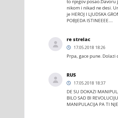
to njegov posao.Davoru je
nikom i nikad ne desi. U
je HEROJ I LJUDSKA GROMA
POBJEDA ISTINEEEE....
re strelac
17.05.2018 18:26
Prpa, gace pune. Dolazi 
RUS
17.05.2018 18:37
DE SU DOKAZI MANIPULA
BILO SAD BI REVOLUCIJ
MANIPULACIJA PA TI NJE