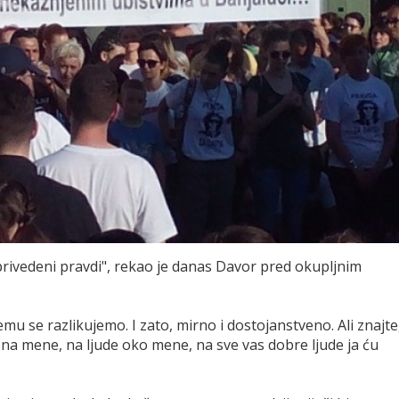
te privedeni pravdi", rekao je danas Davor pred okupljnim
emu se razlikujemo. I zato, mirno i dostojanstveno. Ali znajte
na mene, na ljude oko mene, na sve vas dobre ljude ja ću