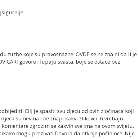
sigurnije.
u tuzbe koje su pravosnazne. OVDE se ne zna ni da li je
VICARI govore i lupaju svasta, boje se ostace bez
ijediti! Cilj je spasiti svu djecu od ovih zločinaca koji
djeca su nevina i ne znaju kakvi zlikovci ih vrebaju.
komentare zgrozim se kakvih sve ima na ovom svijetu.
ikako mogu prozivati Davora da otkrije počinioce. Nije