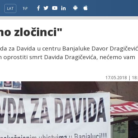
LAT
ЋР
mo zločinci"
vda za Davida u centru Banjaluke Davor Dragičević
 oprostiti smrt Davida Dragičevića, nećemo vam
17.05.2018 | 18