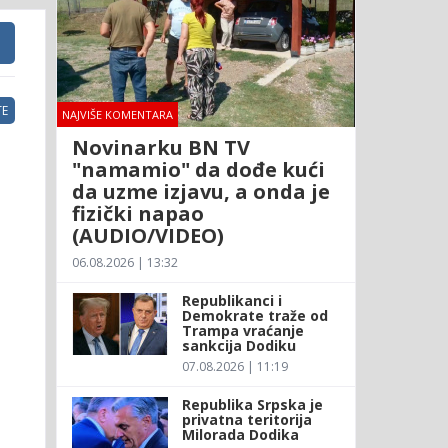
E
NAJVIŠE KOMENTARA
Novinarku BN TV
"namamio" da dođe kući
da uzme izjavu, a onda je
fizički napao
(AUDIO/VIDEO)
06.08.2026 | 13:32
Republikanci i
Demokrate traže od
Trampa vraćanje
sankcija Dodiku
07.08.2026 | 11:19
Republika Srpska je
privatna teritorija
Milorada Dodika