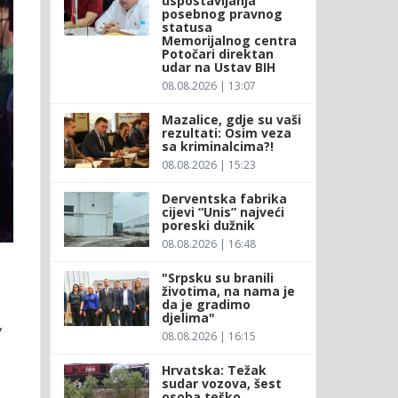
uspostavljanja
posebnog pravnog
statusa
Memorijalnog centra
Potočari direktan
udar na Ustav BIH
08.08.2026 | 13:07
Mazalice, gdje su vaši
rezultati: Osim veza
sa kriminalcima?!
08.08.2026 | 15:23
Derventska fabrika
cijevi “Unis” najveći
poreski dužnik
08.08.2026 | 16:48
"Srpsku su branili
životima, na nama je
da je gradimo
djelima"
,
08.08.2026 | 16:15
Hrvatska: Težak
sudar vozova, šest
osoba teško