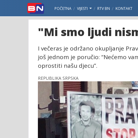
POČETNA
VIJESTI
RTV BN
KONTAKT
"Mi smo ljudi nis
I večeras je održano okupljanje Pra
još jednom je poručio: “Nećemo vam
oprostiti našu djecu”.
REPUBLIKA SRPSKA