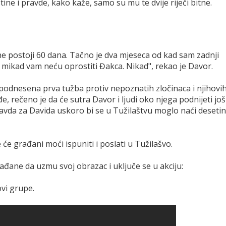
tine i pravde, kako kaže, samo su mu te dvije riječi bitne.
e ne postoji 60 dana. Tačno je dva mjeseca od kad sam zadnji
ci, mikad vam neću oprostiti Đakca. Nikad", rekao je Davor.
podnesena prva tužba protiv nepoznatih zločinaca i njihovi
, rečeno je da će sutra Davor i ljudi oko njega podnijeti još
avda za Davida uskoro bi se u Tužilaštvu moglo naći desetin
će građani moći ispuniti i poslati u Tužilašvo.
ađane da uzmu svoj obrazac i uključe se u akciju:
ovi grupe.