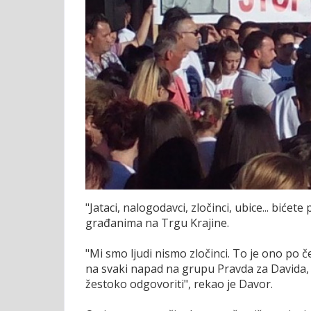
"Jataci, nalogodavci, zločinci, ubice... biće
građanima na Trgu Krajine.
"Mi smo ljudi nismo zločinci. To je ono po č
na svaki napad na grupu Pravda za Davida, 
žestoko odgovoriti", rekao je Davor.