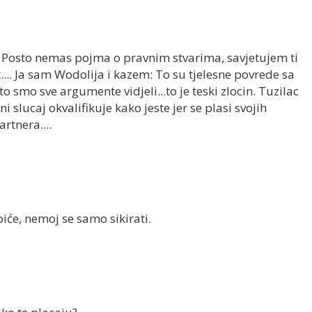
. Posto nemas pojma o pravnim stvarima, savjetujem ti
.... Ja sam Wodolija i kazem: To su tjelesne povrede sa
 smo sve argumente vidjeli...to je teski zlocin. Tuzilac
 slucaj okvalifikuje kako jeste jer se plasi svojih
rtnera....
biće, nemoj se samo sikirati.