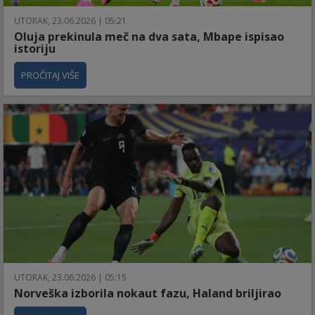
UTORAK, 23.06.2026 | 05:21
Oluja prekinula meč na dva sata, Mbape ispisao
istoriju
PROČITAJ VIŠE
UTORAK, 23.06.2026 | 05:15
Norveška izborila nokaut fazu, Haland briljirao