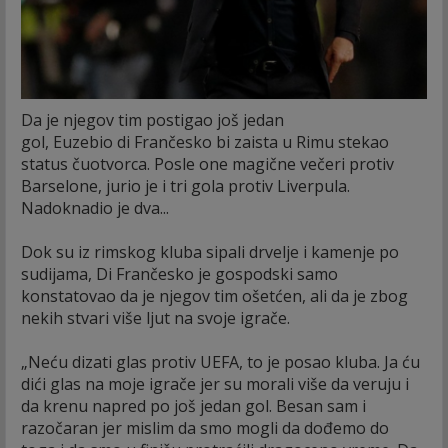
Da je njegov tim postigao još jedan
gol, Euzebio di Frančesko bi zaista u Rimu stekao
status čuotvorca. Posle one magične večeri protiv
Barselone, jurio je i tri gola protiv Liverpula.
Nadoknadio je dva...
Dok su iz rimskog kluba sipali drvelje i kamenje po
sudijama, Di Frančesko je gospodski samo
konstatovao da je njegov tim ošetćen, ali da je zbog
nekih stvari više ljut na svoje igrače.
„Neću dizati glas protiv UEFA, to je posao kluba. Ja ću
dići glas na moje igrače jer su morali više da veruju i
da krenu napred po još jedan gol. Besan sam i
razočaran jer mislim da smo mogli da dođemo do