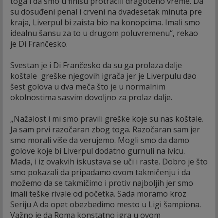
toga i da smo u finišu protraćili dragoceno vreme. Da
su dosuđeni penal i crveni na dvadesetak minuta pre
kraja, Liverpul bi zaista bio na konopcima. Imali smo
idealnu šansu za to u drugom poluvremenu“, rekao
je Di Frančesko.
Svestan je i Di Frančesko da su ga prolaza dalje
koštale greške njegovih igrača jer je Liverpulu dao
šest golova u dva meča što je u normalnim
okolnostima sasvim dovoljno za prolaz dalje.
„Nažalost i mi smo pravili greške koje su nas koštale.
Ja sam prvi razočaran zbog toga. Razočaran sam jer
smo morali više da verujemo. Mogli smo da damo
golove koje bi Liverpul dodatno gurnuli na ivicu.
Mada, i iz ovakvih iskustava se uči i raste. Dobro je što
smo pokazali da pripadamo ovom takmičenju i da
možemo da se takmičimo i protiv najboljih jer smo
imali teške rivale od početka. Sada moramo kroz
Seriju A da opet obezbedimo mesto u Ligi šampiona.
Važno je da Roma konstatno igra u ovom