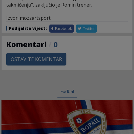
takmičenju“, zaključio je Romin trener.
Izvor: mozzartsport
Podijelite vijest:
Facebook
Twitter
Komentari
/
0
OSTAVITE KOMENTAR
Fudbal