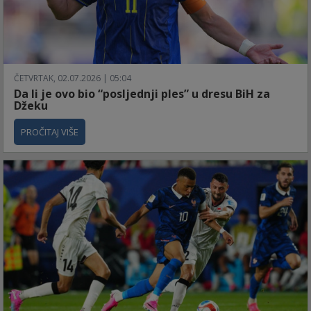
ČETVRTAK, 02.07.2026 | 05:04
Da li je ovo bio “posljednji ples” u dresu BiH za
Džeku
PROČITAJ VIŠE