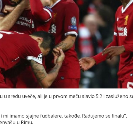
 u sredu uveče, ali je u prvom meču slavio 5:2 i zasluženo s
li i mi imamo sjajne fudbalere, takođe. Radujemo se finalu",
renvašu u Rimu.