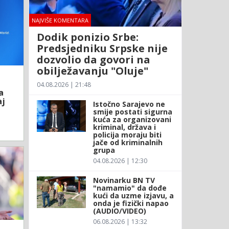
NAJVIŠE KOMENTARA
Dodik ponizio Srbe:
Predsjedniku Srpske nije
dozvolio da govori na
obilježavanju "Oluje"
04.08.2026 | 21:48
a
aj
Istočno Sarajevo ne
smije postati sigurna
kuća za organizovani
kriminal, država i
policija moraju biti
jače od kriminalnih
grupa
04.08.2026 | 12:30
Novinarku BN TV
"namamio" da dođe
kući da uzme izjavu, a
onda je fizički napao
(AUDIO/VIDEO)
06.08.2026 | 13:32