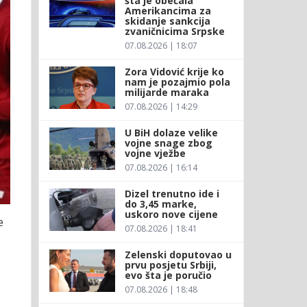
šta je obećala
Amerikancima za
skidanje sankcija
zvaničnicima Srpske
07.08.2026 | 18:07
Zora Vidović krije ko
nam je pozajmio pola
milijarde maraka
07.08.2026 | 14:29
U BiH dolaze velike
vojne snage zbog
vojne vježbe
07.08.2026 | 16:14
Dizel trenutno ide i
do 3,45 marke,
uskoro nove cijene
e
07.08.2026 | 18:41
Zelenski doputovao u
prvu posjetu Srbiji,
evo šta je poručio
07.08.2026 | 18:48