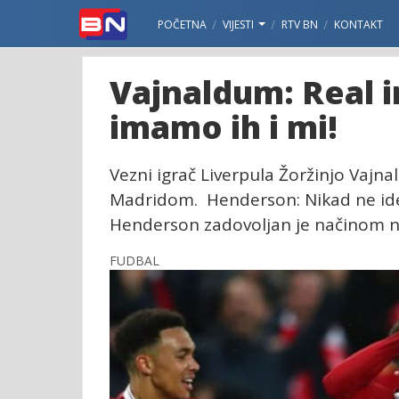
POČETNA
VIJESTI
RTV BN
KONTAKT
Vajnaldum: Real im
imamo ih i mi!
Vezni igrač Liverpula Žoržinjo Vajn
Madridom. Henderson: Nikad ne id
Henderson zadovoljan je načinom na
FUDBAL