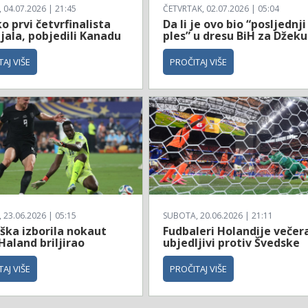
04.07.2026 | 21:45
ČETVRTAK, 02.07.2026 | 05:04
 prvi četvrfinalista
Da li je ovo bio “posljednji
jala, pobjedili Kanadu
ples” u dresu BiH za Džeku
AJ VIŠE
PROČITAJ VIŠE
23.06.2026 | 05:15
SUBOTA, 20.06.2026 | 21:11
ška izborila nokaut
Fudbaleri Holandije večer
Haland briljirao
ubjedljivi protiv Švedske
AJ VIŠE
PROČITAJ VIŠE