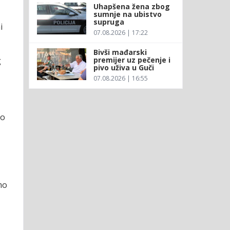
Uhapšena žena zbog
sumnje na ubistvo
supruga
i
07.08.2026 | 17:22
Bivši mađarski
g
premijer uz pečenje i
pivo uživa u Guči
07.08.2026 | 16:55
mo
mo