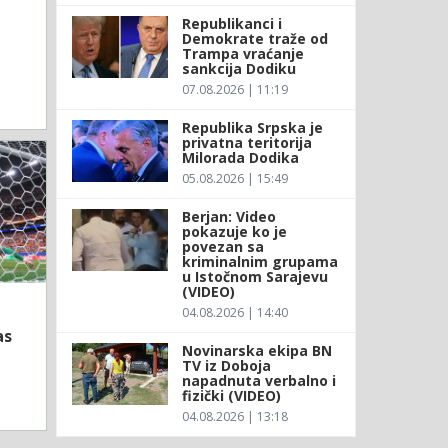
Republikanci i
Demokrate traže od
Trampa vraćanje
sankcija Dodiku
07.08.2026 | 11:19
Republika Srpska je
privatna teritorija
Milorada Dodika
05.08.2026 | 15:49
Berjan: Video
pokazuje ko je
povezan sa
kriminalnim grupama
u Istočnom Sarajevu
(VIDEO)
04.08.2026 | 14:40
as
Novinarska ekipa BN
TV iz Doboja
napadnuta verbalno i
fizički (VIDEO)
04.08.2026 | 13:18