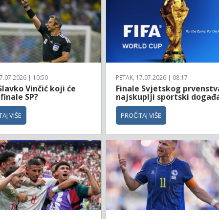
7.07.2026 | 10:50
PETAK, 17.07.2026 | 08:17
Slavko Vinčić koji će
Finale Svjetskog prvenstv
 finale SP?
najskuplji sportski događ
AJ VIŠE
PROČITAJ VIŠE