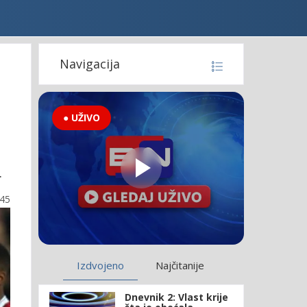
Navigacija
● UŽIVO
.
:45
Izdvojeno
Najčitanije
Dnevnik 2: Vlast krije