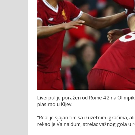
Liverpul je poražen od Rome 4:2 na Olimpiku
plasirao u Kijev.
"Real je sjajan tim sa izuzetnim igračima, a
rekao je Vajnaldum, strelac važnog gola u 