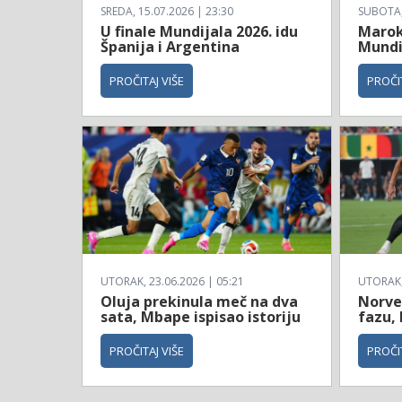
SREDA, 15.07.2026 | 23:30
SUBOTA, 
U finale Mundijala 2026. idu
Maroko
Španija i Argentina
Mundi
PROČITAJ VIŠE
PROČIT
UTORAK, 23.06.2026 | 05:21
UTORAK, 
Oluja prekinula meč na dva
Norve
sata, Mbape ispisao istoriju
fazu, 
PROČITAJ VIŠE
PROČIT