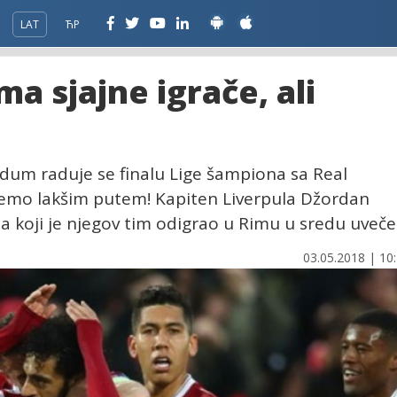
LAT
ЋР
a sjajne igrače, ali
aldum raduje se finalu Lige šampiona sa Real
emo lakšim putem! Kapiten Liverpula Džordan
 koji je njegov tim odigrao u Rimu u sredu uveče
03.05.2018 | 10