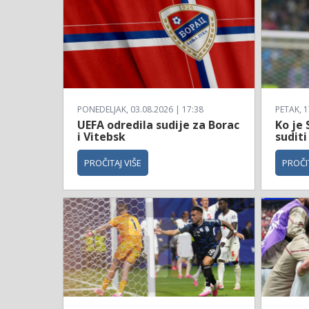
PONEDELJAK, 03.08.2026 | 17:38
PETAK, 1
UEFA odredila sudije za Borac
Ko je 
i Vitebsk
suditi
PROČITAJ VIŠE
PROČIT