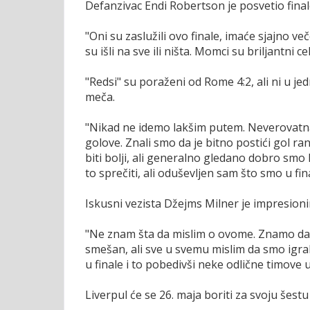
Defanzivac Endi Robertson je posvetio final
"Oni su zaslužili ovo finale, imaće sjajno ve
su išli na sve ili ništa. Momci su briljantni 
"Redsi" su poraženi od Rome 4:2, ali ni u j
meča.
"Nikad ne idemo lakšim putem. Neverovatna 
golove. Znali smo da je bitno postići gol r
biti bolji, ali generalno gledano dobro smo
to sprečiti, ali oduševljen sam što smo u fi
Iskusni vezista Džejms Milner je impresion
"Ne znam šta da mislim o ovome. Znamo da mor
smešan, ali sve u svemu mislim da smo igra
u finale i to pobedivši neke odlične timove 
Liverpul će se 26. maja boriti za svoju šestu