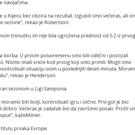
e navijačima.
če u Kijevu bez obzira na rezultat. Izgubili smo večeras, ali on
cele sezone", rekao je Robertson.
ednom trenutku im nije bila ugrožena prednost od 5:2 iz prvo
borba. U prvom poluvremenu smo bili odlični i postizali
ano. Nismo imali sreće kod prvog koji smo primili. Mogli smo
 kontrolisali situaciju osim u poslednjih deset minuta. Mora
nalu", rekao je Henderson.
iran sezonom u Ligi šampiona.
amo biti bolji, kontrolisati igru i slično. Prvi gol je bio
li dobro. Večeras je zadatak bio da završimo posao. Prošli s
usput", kažeMilner.
 titulu prvaka Evrope.