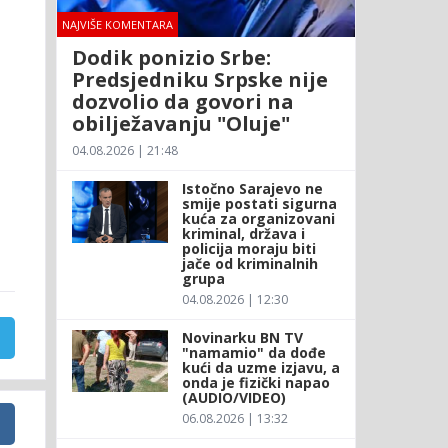
NAJVIŠE KOMENTARA
Dodik ponizio Srbe:
Predsjedniku Srpske nije
dozvolio da govori na
obilježavanju "Oluje"
04.08.2026 | 21:48
Istočno Sarajevo ne
smije postati sigurna
kuća za organizovani
kriminal, država i
policija moraju biti
jače od kriminalnih
grupa
04.08.2026 | 12:30
Novinarku BN TV
"namamio" da dođe
kući da uzme izjavu, a
onda je fizički napao
(AUDIO/VIDEO)
06.08.2026 | 13:32