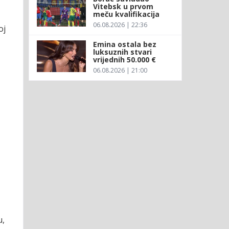
Vitebsk u prvom
meču kvalifikacija
06.08.2026 | 22:36
oj
Emina ostala bez
luksuznih stvari
vrijednih 50.000 €
06.08.2026 | 21:00
u,