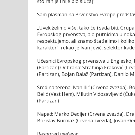
što ranije i nije bio slučaj“.
Sam plasman na Prvenstvo Evrope predstavl
„Uvek želimo više, tako će i sada biti. Grupa
Evropskog prvenstva, a o putnicima u nokau
respektujemo, ali znamo šta želimo i kolik
karakter“, rekao je Ivan Jević, selektor kade
Učesnici Evropskog prvenstva u Engleskoj b
(Partizan) Odbrana: Strahinja Eraković (Cr
(Partizan), Bojan Balaž (Partizan), Danilo 
Sredina terena: Ivan Ilić (Crvena zvezda), B
Belić (Vest Hem), Milutin Vidosavljević (Ču
(Partizan)
Napad: Marko Dedijer (Crvena zvezda), Drag
Borislav Burmaz (Crvena zvezda), Jovan Đer
Raspored mečeva: