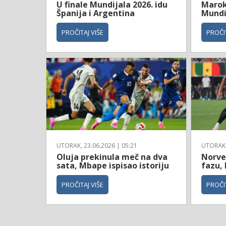
U finale Mundijala 2026. idu
Maroko
Španija i Argentina
Mundi
PROČITAJ VIŠE
PROČIT
UTORAK, 23.06.2026 | 05:21
UTORAK, 
Oluja prekinula meč na dva
Norve
sata, Mbape ispisao istoriju
fazu, 
PROČITAJ VIŠE
PROČIT