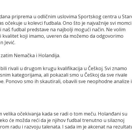
 dana priprema u odličnim uslovima Sportskog centra u Star
s očekuje u kolevci fudbala. Ono što je najvažnije svi momci
 i naš fudbal predstave na najbolji mogući način. Ne volim
 kvalitet koji imamo, uveren da možemo da odgovorimo
n Jević.
 zatim Nemačka i Holandija.
li rivali u drugom krugu kvalifikacija u Češkoj. Svi znamo
snim kategorijama, ali pokazali smo u Češkoj da sve rivale
e. Ponovo smo ih skautirali, obavili sve neophodne analize i
am velika očekivanja kada se radi o tom meču. Holanđani su
ko će možda reći da je njihov fudbal trenutno u silaznoj
om radu i razvoju talenata. I sada im je akcenat na rezultat