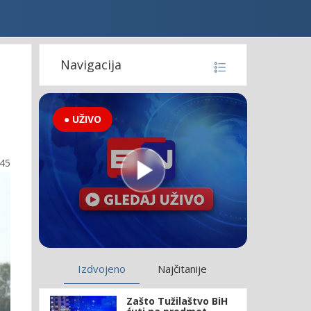
Navigacija
● UŽIVO
:45
Izdvojeno
Najčitanije
Zašto Tužilaštvo BiH