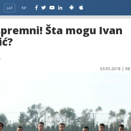
LAT
ЋР
 spremni! Šta mogu Ivan
ić?
.
03.05.2018 | 08