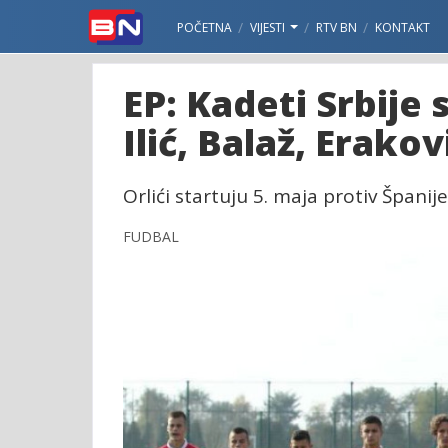
POČETNA
VIJESTI
RTV BN
KONTAKT
EP: Kadeti Srbije
Ilić, Balaž, Erakov
Orlići startuju 5. maja protiv Španije
FUDBAL