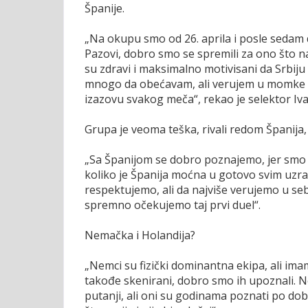
Španije.
„Na okupu smo od 26. aprila i posle sedam
Pazovi, dobro smo se spremili za ono što na
su zdravi i maksimalno motivisani da Srbiju
mnogo da obećavam, ali verujem u momke i
izazovu svakog meča“, rekao je selektor Iva
Grupa je veoma teška, rivali redom Španija,
„Sa Španijom se dobro poznajemo, jer smo bi
koliko je Španija moćna u gotovo svim uzra
respektujemo, ali da najviše verujemo u seb
spremno očekujemo taj prvi duel“.
Nemačka i Holandija?
„Nemci su fizički dominantna ekipa, ali im
takođe skenirani, dobro smo ih upoznali. Ne
putanji, ali oni su godinama poznati po dobr