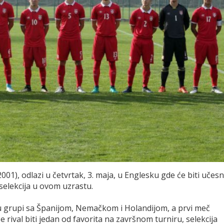
001), odlazi u četvrtak, 3. maja, u Englesku gde će biti učesn
selekcija u ovom uzrastu.
e u grupi sa Španijom, Nemačkom i Holandijom, a prvi meč
e rival biti jedan od favorita na završnom turniru, selekcija