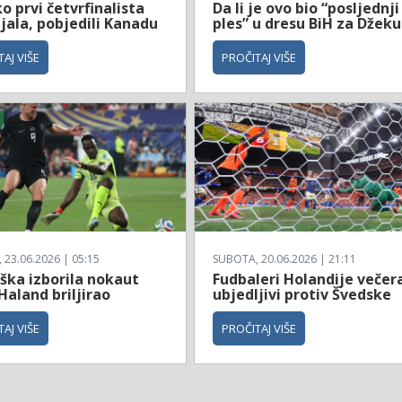
 prvi četvrfinalista
Da li je ovo bio “posljednji
jala, pobjedili Kanadu
ples” u dresu BiH za Džeku
AJ VIŠE
PROČITAJ VIŠE
23.06.2026 | 05:15
SUBOTA, 20.06.2026 | 21:11
ška izborila nokaut
Fudbaleri Holandije večer
Haland briljirao
ubjedljivi protiv Švedske
AJ VIŠE
PROČITAJ VIŠE