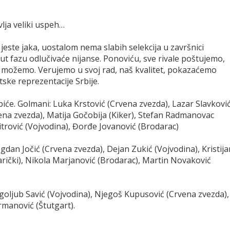
ja veliki uspeh…
 jeste jaka, uostalom nema slabih selekcija u završnici
t fazu odlučivaće nijanse. Ponoviću, sve rivale poštujemo,
o možemo. Verujemo u svoj rad, naš kvalitet, pokazaćemo
tske reprezentacije Srbije.
iće. Golmani: Luka Krstović (Crvena zvezda), Lazar Slavkovi
vena zvezda), Matija Gočobija (Kiker), Stefan Radmanovac
Mitrović (Vojvodina), Đorđe Jovanović (Brodarac)
ogdan Jočić (Crvena zvezda), Dejan Zukić (Vojvodina), Kristija
karički), Nikola Marjanović (Brodarac), Martin Novaković
oljub Savić (Vojvodina), Njegoš Kupusović (Crvena zvezda),
manović (Štutgart).