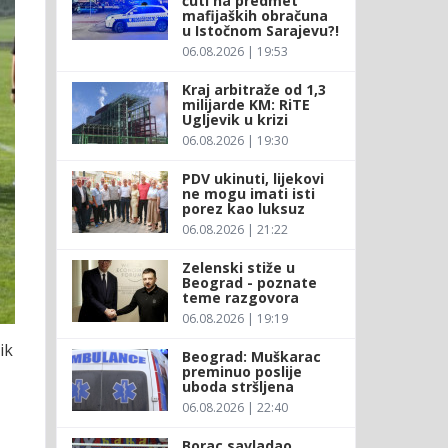
ćuti na predmet
mafijaških obračuna
u Istočnom Sarajevu?!
06.08.2026 | 19:53
Kraj arbitraže od 1,3
milijarde KM: RiTE
Ugljevik u krizi
06.08.2026 | 19:30
PDV ukinuti, lijekovi
ne mogu imati isti
porez kao luksuz
06.08.2026 | 21:22
Zelenski stiže u
Beograd - poznate
teme razgovora
06.08.2026 | 19:19
ik
Beograd: Muškarac
preminuo poslije
uboda stršljena
06.08.2026 | 22:40
Borac savladao