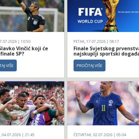
7.07.2026 | 10:50
PETAK, 17.07.2026 | 08:17
Slavko Vinčić koji će
Finale Svjetskog prvenstv
 finale SP?
najskuplji sportski događ
AJ VIŠE
PROČITAJ VIŠE
04.07.2026 | 21:45
ČETVRTAK, 02.07.2026 | 05:04