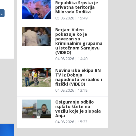
Republika Srpska je
privatna teritorija
Milorada Dodika
E
05.08.2026 | 15:49
Berjan: Video
pokazuje ko je
povezan sa
kriminalnim grupama
u Istočnom Sarajevu
(VIDEO)
04.08.2026 | 14:40
Novinarska ekipa BN
TV iz Doboja
napadnuta verbalno i
fizički (VIDEO)
04.08.2026 | 13:18
Osiguranje odbilo
isplatu štete na
vozilu koje je slupala
Anja
04.08.2026 | 15:23