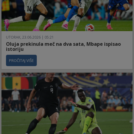
UTORAK, 23.06.2026 | 05:21
Oluja prekinula meč na dva sata, Mbape ispisao
istoriju
PROČITAJ VIŠE