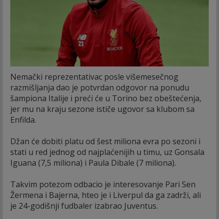
Nemački reprezentativac posle višemesečnog
razmišljanja dao je potvrdan odgovor na ponudu
šampiona Italije i preći će u Torino bez obeštećenja,
jer mu na kraju sezone ističe ugovor sa klubom sa
Enfilda.
Džan će dobiti platu od šest miliona evra po sezoni i
stati u red jednog od najplaćenijih u timu, uz Gonsala
Iguana (7,5 miliona) i Paula Dibale (7 miliona).
Takvim potezom odbacio je interesovanje Pari Sen
Žermena i Bajerna, hteo je i Liverpul da ga zadrži, ali
je 24-godišnji fudbaler izabrao Juventus.