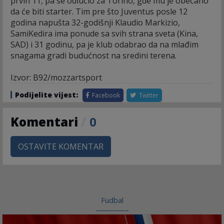
prvih 11, pa se odlučio za Torino, gde mu je obećano
da će biti starter. Tim pre što Juventus posle 12
godina napušta 32-godišnji Klaudio Markizio,
SamiKedira ima ponude sa svih strana sveta (Kina,
SAD) i 31 godinu, pa je klub odabrao da na mlađim
snagama gradi budućnost na sredini terena.
Izvor: B92/mozzartsport
Podijelite vijest:
Facebook
Twitter
Komentari
/
0
OSTAVITE KOMENTAR
Fudbal