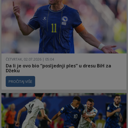
ČETVRTAK, 02.07.2026 | 05:04
Da li je ovo bio “posljednji ples” u dresu BiH za
Džeku
PROČITAJ VIŠE