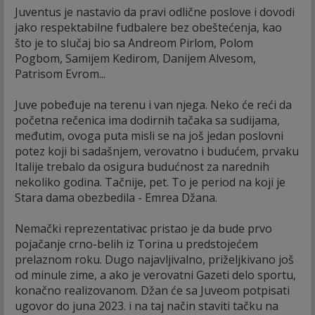
Juventus je nastavio da pravi odlične poslove i dovodi
jako respektabilne fudbalere bez obeštećenja, kao
što je to slučaj bio sa Andreom Pirlom, Polom
Pogbom, Samijem Kedirom, Danijem Alvesom,
Patrisom Evrom...
Juve pobeđuje na terenu i van njega. Neko će reći da
početna rečenica ima dodirnih tačaka sa sudijama,
međutim, ovoga puta misli se na još jedan poslovni
potez koji bi sadašnjem, verovatno i budućem, prvaku
Italije trebalo da osigura budućnost za narednih
nekoliko godina. Tačnije, pet. To je period na koji je
Stara dama obezbedila - Emrea Džana.
Nemački reprezentativac pristao je da bude prvo
pojačanje crno-belih iz Torina u predstojećem
prelaznom roku. Dugo najavljivalno, priželjkivano još
od minule zime, a ako je verovatni Gazeti delo sportu,
konačno realizovanom. Džan će sa Juveom potpisati
ugovor do juna 2023. i na taj način staviti tačku na