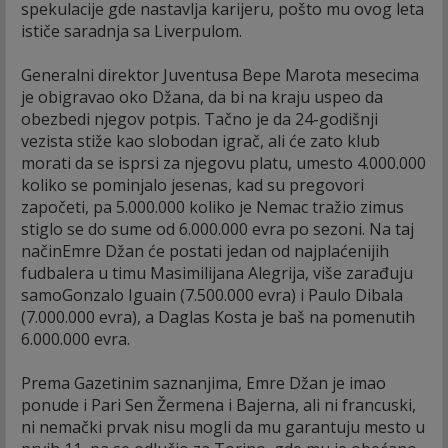
spekulacije gde nastavlja karijeru, pošto mu ovog leta
ističe saradnja sa Liverpulom.
Generalni direktor Juventusa Bepe Marota mesecima
je obigravao oko Džana, da bi na kraju uspeo da
obezbedi njegov potpis. Tačno je da 24-godišnji
vezista stiže kao slobodan igrač, ali će zato klub
morati da se isprsi za njegovu platu, umesto 4.000.000
koliko se pominjalo jesenas, kad su pregovori
započeti, pa 5.000.000 koliko je Nemac tražio zimus
stiglo se do sume od 6.000.000 evra po sezoni. Na taj
načinEmre Džan će postati jedan od najplaćenijih
fudbalera u timu Masimilijana Alegrija, više zarađuju
samoGonzalo Iguain (7.500.000 evra) i Paulo Dibala
(7.000.000 evra), a Daglas Kosta je baš na pomenutih
6.000.000 evra.
Prema Gazetinim saznanjima, Emre Džan je imao
ponude i Pari Sen Žermena i Bajerna, ali ni francuski,
ni nemački prvak nisu mogli da mu garantuju mesto u