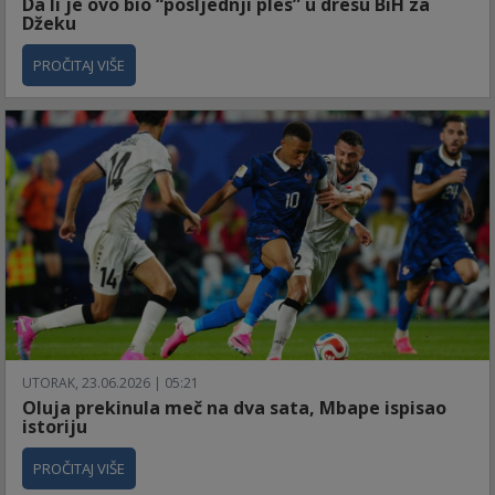
Da li je ovo bio “posljednji ples” u dresu BiH za
Džeku
PROČITAJ VIŠE
UTORAK, 23.06.2026 | 05:21
Oluja prekinula meč na dva sata, Mbape ispisao
istoriju
PROČITAJ VIŠE