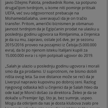
javio Džejms Palota, predsednik Rome, sa potpuno
drugačijom tvrdnjom, u kome niti pominje pritisak
UEFA, već svu odgovornost prebacuje na
MohamedaSalaha, uveravajući da je on tražio
transfer. Pritom, američki biznismen je obmanuo
javnost tvrdnjom da je Egipćanin prodat na ulasku u
poslednju godinu ugovora sa Rimljanima, a činjenica
je da su mu, zapravo, ostale još dve, jer je sezonu
2015/2016 proveo na pozajmici iz Čelsija (5.000.000
evra), da bi po njenom isteku Italijani kupili za
15.000.000 evra i s njim potpisali ugovor do 2019.
„Salah je ulazio u poslednju godinu ugovora i morali
smo da ga prodamo. U suprotnom, ne bismo dobili
ništa ovog leta. Sa ove distance može se reći da je
Liverpul napravio kupovinu po dobroj ceni. Razlog
njegovog odlaska leži u činjenici da je Salah hteo da
ode kad je Monći došao za direktora. Želeo je da se
dokaže u Premijer ligi, što je, bez sumnje, uspeo.
Mogu da otkrijem da nas je dosta klubova zvalo pre