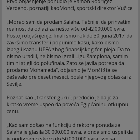
Prvo objašnjenje ponudio je Ramon Rodrigez
Verdeho, poznatiji kaoMonći, sportski direktor Vučice.
„Morao sam da prodam Salaha. Tačnije, da prihvatim
realnost da odlazi za nešto više od 42.000.000 evra.
Postoji objašnjenje. Imali smo rok do 30. juna 2017. da
završimo transfer i popunimo kasu, kako bismo
izbegli kaznu UEFA zbog finansijskog fer-pleja. Da to
nismo uradili, ne bismo igrali Ligu šampiona, samim
tim ni stigli do polufinala. Zato se javila potreba da
prodamo Mohameda“, objasnio je Monći šta se
dešavalo pre deset meseci, posle njegovog dolaska iz
Sevilje.
Poznat kao „transfer guru“, predočio je da je za
kratko vreme uspeo da poveća Egipćaninu otkupnu
cenu.
„Kad sam došao na funkciju direktora ponuda za
Salaha je glasila 30.000.000 evra, a onda smo uspeli da
je podignemo skoro do 50.000.000 evra, sve sa