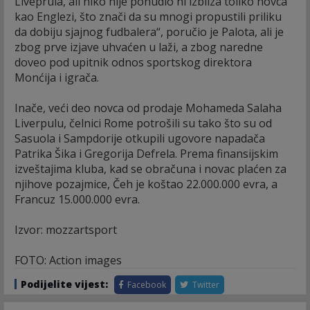
Liveprula, ali niko nije ponudio ni izbliza toliko novca
kao Englezi, što znači da su mnogi propustili priliku
da dobiju sjajnog fudbalera“, poručio je Palota, ali je
zbog prve izjave uhvaćen u laži, a zbog naredne
doveo pod upitnik odnos sportskog direktora
Monćija i igrača.
Inače, veći deo novca od prodaje Mohameda Salaha
Liverpulu, čelnici Rome potrošili su tako što su od
Sasuola i Sampdorije otkupili ugovore napadača
Patrika Šika i Gregorija Defrela. Prema finansijskim
izveštajima kluba, kad se obračuna i novac plaćen za
njihove pozajmice, Čeh je koštao 22.000.000 evra, a
Francuz 15.000.000 evra.
Izvor: mozzartsport
FOTO: Action images
Podijelite vijest:
Facebook
Twitter