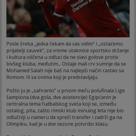
Posle žreba „jedva čekam da vas vidim“ i „ostaćemo
prijatelji zauvek“, za vreme utakmice sportsko držanje
i kultura oličena u odluci da ne slavi golove protiv
bivšeg kluba, međutim... Ostaje mali crv sumnje da se
Mohamed Salah nije baš na najlepši način rastao sa
Romom. Ili sa onima koji je predstavljaju.
Pošto ju je „sahranio“ u prvom meču polufinala Lige
šampiona (dva gola, dve asistencije) Egipćanin je
centralna tema fudbalskog sveta koji se, između
ostalog, pita, zašto rimski klub minulog leta nije bio
odlučniji u nameru da spreči transfer i zadrži ga na
Olimpiku, kad je u dve sezone potvrdio klasu.