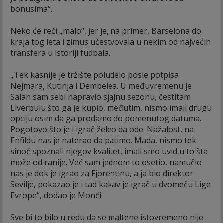
bonusima“.
Neko će reći „malo“, jer je, na primer, Barselona do
kraja tog leta i zimus učestvovala u nekim od najvećih
transfera u istoriji fudbala.
„Tek kasnije je tržište poludelo posle potpisa
Nejmara, Kutinja i Dembelea. U međuvremenu je
Salah sam sebi napravio sjajnu sezonu, čestitam
Liverpulu što ga je kupio, međutim, nismo imali drugu
opciju osim da ga prodamo do pomenutog datuma.
Pogotovo što je i igrač želeo da ode. Nažalost, na
Enfildu nas je naterao da patimo. Mada, nismo tek
sinoć spoznali njegov kvalitet, imali smo uvid u to šta
može od ranije. Već sam jednom to osetio, namučio
nas je dok je igrao za Fjorentinu, a ja bio direktor
Sevilje, pokazao je i tad kakav je igrač u dvomeču Lige
Evrope“, dodao je Monći.
Sve bi to bilo u redu da se maltene istovremeno nije