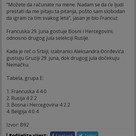
"Možete da računate na mene. Nadam se da će ljudi
prestati da me pitaju ta pitanja, pošto sam slobodan
da igram za tim svakog leta", jasan je bio Francuz.
Francuska 29. juna gostuje Bosni i Hercegovini,
odnosno drugog jula selekciji Rusije.
Kada je reč o Srbiji, izabranici Aleksandra Đorđevića
gustuju Gruziji 29. juna, dok drugog jula dočekuju
Nemačku.
Tabela, grupa E:
1. Francuska 4 4 0
2. Rusija 4 2 2
3. Bosna i Hercegovina 4 2 2
4. Belgija 4 0 4
Izvor: B92
Podijelite vijest:
Facebook
Twitter