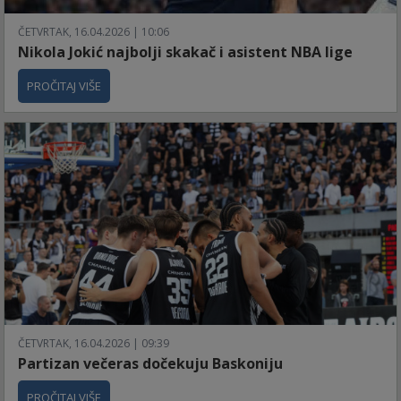
ČETVRTAK, 16.04.2026 | 10:06
Nikola Jokić najbolji skakač i asistent NBA lige
PROČITAJ VIŠE
ČETVRTAK, 16.04.2026 | 09:39
Partizan večeras dočekuju Baskoniju
PROČITAJ VIŠE