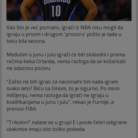
Kao što je već poznato, igrači iz NBA nisu mogli da
igraju u prvom i drugom 'prozoru' pošto je tada u
toku bila sezona.
Međutim u junu i julu igrači će biti slobodni i prema
rečima beka Orlanda, nema razloga da se košarkaši
ne odazovu pozivu.
"Zašto ne bih igrao za nacionalni tim kada igram
svako leto? Biću sa timom, to je sigurno. Po mom
mišljenju, nema razloga da igrači ne igraju u
kvalifikacijama u junu i julu", rekao je Furnije, a
prenosi FIBA.
"Trikolori" nalaze se u grupi E i posle četiri odigrane
utakmice imaju isto toliko pobeda.