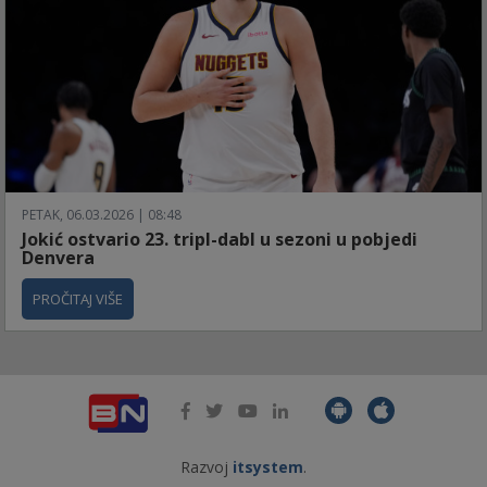
PETAK, 06.03.2026 | 08:48
Jokić ostvario 23. tripl-dabl u sezoni u pobjedi
Denvera
PROČITAJ VIŠE
Razvoj
itsystem
.