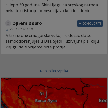
si lepo 20 goduna. Skini ljagu sa srpskog naroda
neka te u istoriju odnese djavo koji te I donio.
Oprem Dobro
ODGOVORITE
25.04.2018 11:19
A ti si iz one crnogorske vukoj....e dosao da se
samoodbranjujes u BiH. Sjedi i uzivaj,napisi koju
knjigu da ti vrijeme brze prodje.
Republika Srpska