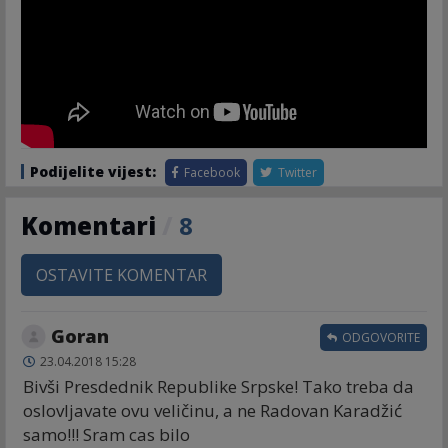
Podijelite vijest:
Facebook
Twitter
Komentari
/
8
OSTAVITE KOMENTAR
Goran
ODGOVORITE
23.04.2018 15:28
Bivši Presdednik Republike Srpske! Tako treba da
oslovljavate ovu veličinu, a ne Radovan Karadžić
samo!!! Sram cas bilo