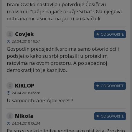
brani.Ovako nastavlja i potvrđuje Ćosičevu
maksimu "laž je najjače oružje Srba".Ova njegova
odbrana me asocira na jad u kukavičluk.
Covjek
ODGOVORITE
23.04.2018 19:57
Gospodin predsjednik srbima samo otvorio oci i
podsjetio kako su srbi prolazili u proteklim
ratovima na ovom prostoru. A po zapadnoj
demokratiji to je kaznjivo.
KIKLOP
ODGOVORITE
24.04.2018 05:28
U samoodbrani? Ajdeeeee!!!!
Nikola
ODGOVORITE
24.04.2018 06:34
Pa što si se krio tolike godine, ako nisi kriv. Prozivio