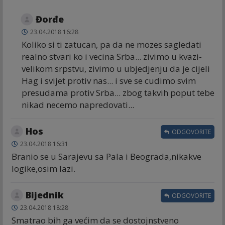
Đorđe
23.04.2018 16:28
Koliko si ti zatucan, pa da ne mozes sagledati
realno stvari ko i vecina Srba... zivimo u kvazi-
velikom srpstvu, zivimo u ubjedjenju da je cijeli
Hag i svijet protiv nas... i sve se cudimo svim
presudama protiv Srba... zbog takvih poput tebe
nikad necemo napredovati...
Hos
ODGOVORITE
23.04.2018 16:31
Branio se u Sarajevu sa Pala i Beograda,nikakve
logike,osim lazi.
Bijednik
ODGOVORITE
23.04.2018 18:28
Smatrao bih ga većim da se dostojnstveno