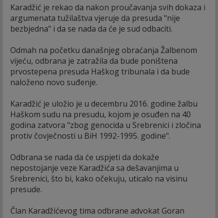
Karadžić je rekao da nakon proučavanja svih dokaza i
argumenata tužilaštva vjeruje da presuda "nije
bezbjedna" i da se nada da će je sud odbaciti.
Odmah na početku današnjeg obraćanja Žalbenom
vijeću, odbrana je zatražila da bude poništena
prvostepena presuda Haškog tribunala i da bude
naloženo novo suđenje.
Karadžić je uložio je u decembru 2016. godine žalbu
Haškom sudu na presudu, kojom je osuđen na 40
godina zatvora "zbog genocida u Srebrenici i zločina
protiv čovječnosti u BiH 1992-1995. godine".
Odbrana se nada da će uspjeti da dokaže
nepostojanje veze Karadžića sa dešavanjima u
Srebrenici, što bi, kako očekuju, uticalo na visinu
presude.
Član Karadžićevog tima odbrane advokat Goran