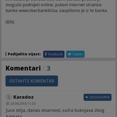
moguće podnijeti online, putem internet stranice
banke www.sberbankbl.ba, saopšteno je iz te banke.
(BN)
Podijelite vijest:
Facebook
Twitter
Komentari
/
3
OSTAVITE KOMENTAR
Karadoz
ODGOVORITE
23.04.2018 11:20
Juce zelja, danas stvarnost, sutra kuknjava zbog
kamata..