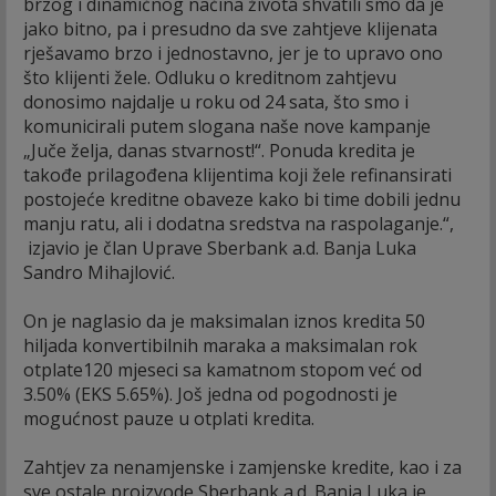
brzog i dinamičnog načina života shvatili smo da je
jako bitno, pa i presudno da sve zahtjeve klijenata
rješavamo brzo i jednostavno, jer je to upravo ono
što klijenti žele. Odluku o kreditnom zahtjevu
donosimo najdalje u roku od 24 sata, što smo i
komunicirali putem slogana naše nove kampanje
„Juče želja, danas stvarnost!“. Ponuda kredita je
takođe prilagođena klijentima koji žele refinansirati
postojeće kreditne obaveze kako bi time dobili jednu
manju ratu, ali i dodatna sredstva na raspolaganje.“,
izjavio je član Uprave Sberbank a.d. Banja Luka
Sandro Mihajlović.
On je naglasio da je maksimalan iznos kredita 50
hiljada konvertibilnih maraka a maksimalan rok
otplate120 mjeseci sa kamatnom stopom već od
3.50% (EKS 5.65%). Još jedna od pogodnosti je
mogućnost pauze u otplati kredita.
Zahtjev za nenamjenske i zamjenske kredite, kao i za
sve ostale proizvode Sberbank a.d. Banja Luka je