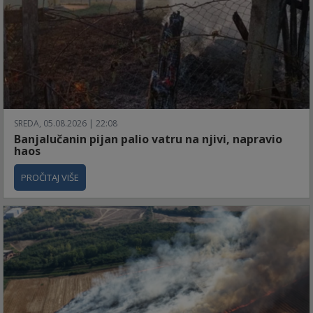
SREDA, 05.08.2026 | 22:08
Banjalučanin pijan palio vatru na njivi, napravio
haos
PROČITAJ VIŠE