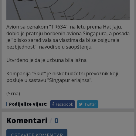
Avion sa oznakom "TR634", na letu prema Hat Jaju,
dobio je pratnju borbenih aviona Singapura, a posada
je "blisko sarađivala sa vlastima da bi se osigurala
bezbjednost", navodi se u saopštenju.
Utvrđeno je da je uzbuna bila lažna.
Kompanija "Skut" je niskobudžetni prevoznik koji
posluje u sastavu "Singapur erlajnsa".
(Srna)
Podijelite vijest:
Facebook
Twitter
Komentari
/
0
OSTAVITE KOMENTAR