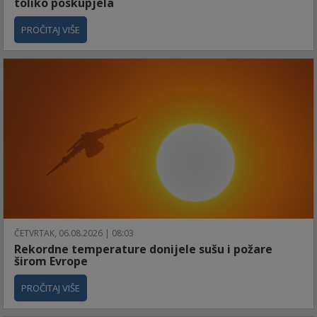
toliko poskupjela
PROČITAJ VIŠE
ČETVRTAK, 06.08.2026 | 08:03
Rekordne temperature donijele sušu i požare
širom Evrope
PROČITAJ VIŠE