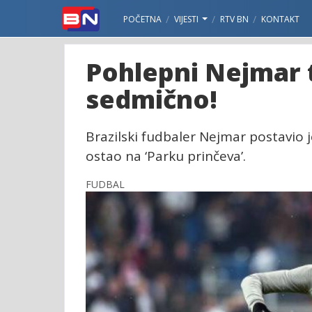
POČETNA
VIJESTI
RTV BN
KONTAKT
Pohlepni Nejmar t
sedmično!
Brazilski fudbaler Nejmar postavio
ostao na ‘Parku prinčeva’.
FUDBAL