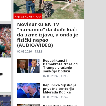
NAJVIŠE KOMENTARA
Novinarku BN TV
"namamio" da dođe kući
da uzme izjavu, a onda je
fizički napao
(AUDIO/VIDEO)
06.08.2026 | 13:32
Republikanci i
Demokrate traže od
Trampa vraćanje
sankcija Dodiku
du
07.08.2026 | 11:19
Republika Srpska je
privatna teritorija
Milorada Dodika
05.08.2026 | 15:49