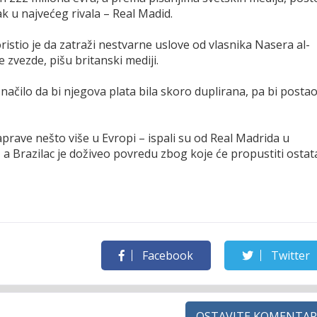
k u najvećeg rivala – Real Madid.
ristio je da zatraži nestvarne uslove od vlasnika Nasera al-
ve zvezde, pišu britanski mediji.
značilo da bi njegova plata bila skoro duplirana, pa bi posta
prave nešto više u Evropi – ispali su od Real Madrida u
 a Brazilac je doživeo povredu zbog koje će propustiti ostat
Facebook
Twitter
OSTAVITE KOMENTAR