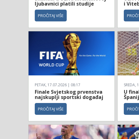
ljubavnici platili studije
i Vite
PROČITAJ VIŠE
PROČIT
PETAK, 17.07.2026 | 08:17
SREDA, 1
Finale Svjetskog prvenstva
U fina
najskuplji sportski događaj
Španij
PROČITAJ VIŠE
PROČIT