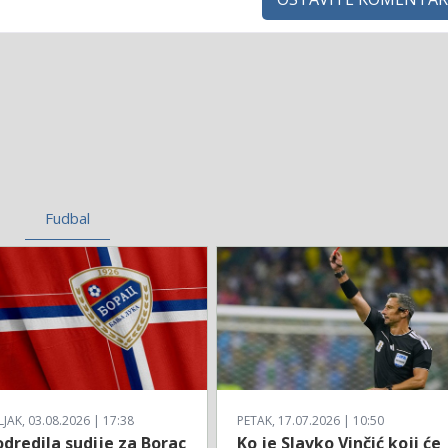
Fudbal
AK, 03.08.2026 | 17:38
PETAK, 17.07.2026 | 10:50
dredila sudije za Borac
Ko je Slavko Vinčić koji će