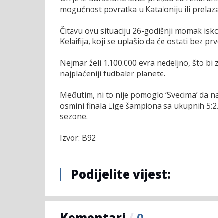
mogućnost povratka u Kataloniju ili prelaza
Čitavu ovu situaciju 26-godišnji momak isko
Kelaifija, koji se uplašio da će ostati bez pr
Nejmar želi 1.100.000 evra nedeljno, što bi 
najplaćeniji fudbaler planete.
Međutim, ni to nije pomoglo ‘Svecima’ da na
osmini finala Lige šampiona sa ukupnih 5:2,
sezone.
Izvor: B92
Podijelite vijest:
Komentari
/
0