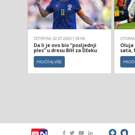
ČETVRTAK, 02.07.2026 | 05:04
UTORAK, 
Da li je ovo bio “posljednji
Oluja
ples” u dresu BiH za Džeku
sata, 
PROČITAJ VIŠE
PROČIT