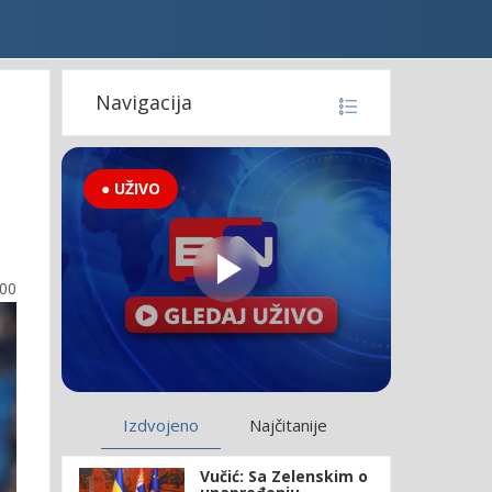
Navigacija
● UŽIVO
:00
Izdvojeno
Najčitanije
Vučić: Sa Zelenskim o