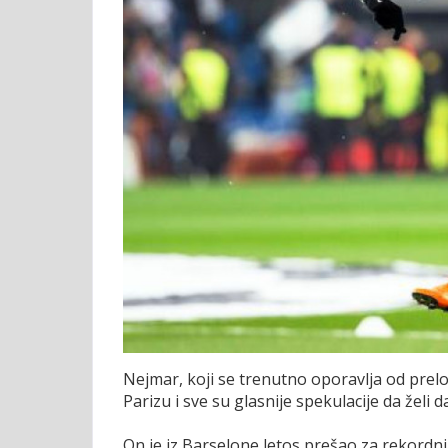
Nejmar, koji se trenutno oporavlja od prel
Parizu i sve su glasnije spekulacije da želi
On je iz Barselone letos prešao za rekordni