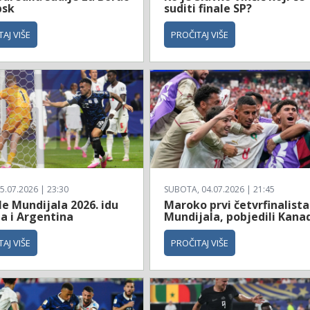
bsk
suditi finale SP?
AJ VIŠE
PROČITAJ VIŠE
5.07.2026 | 23:30
SUBOTA, 04.07.2026 | 21:45
le Mundijala 2026. idu
Maroko prvi četvrfinalista
a i Argentina
Mundijala, pobjedili Kana
AJ VIŠE
PROČITAJ VIŠE