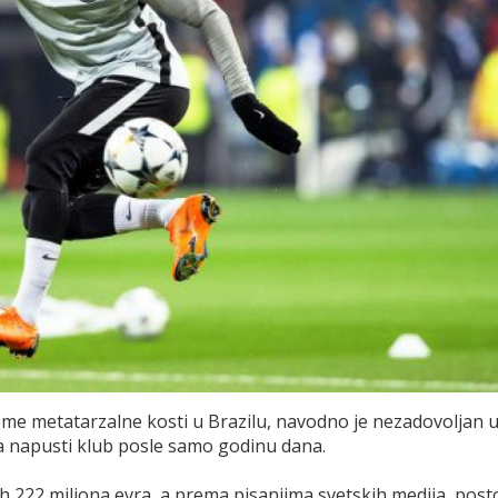
ome metatarzalne kosti u Brazilu, navodno je nezadovoljan 
 da napusti klub posle samo godinu dana.
h 222 miliona evra, a prema pisanjima svetskih medija, posto