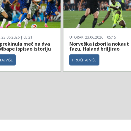
23.06.2026 | 05:21
UTORAK, 23.06.2026 | 05:15
 prekinula meč na dva
Norveška izborila nokaut
Mbape ispisao istoriju
fazu, Haland briljirao
AJ VIŠE
PROČITAJ VIŠE