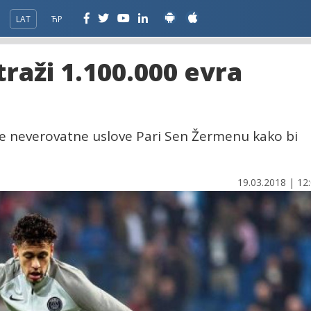
LAT
ЋР
raži 1.100.000 evra
 je neverovatne uslove Pari Sen Žermenu kako bi
19.03.2018 | 12