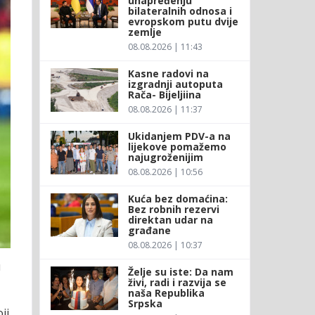
unapređenju
bilateralnih odnosa i
evropskom putu dvije
zemlje
08.08.2026 | 11:43
Kasne radovi na
izgradnji autoputa
Rača- Bijeljiina
08.08.2026 | 11:37
Ukidanjem PDV-a na
lijekove pomažemo
najugroženijim
08.08.2026 | 10:56
Kuća bez domaćina:
Bez robnih rezervi
direktan udar na
građane
08.08.2026 | 10:37
u
Želje su iste: Da nam
živi, radi i razvija se
naša Republika
Srpska
ji