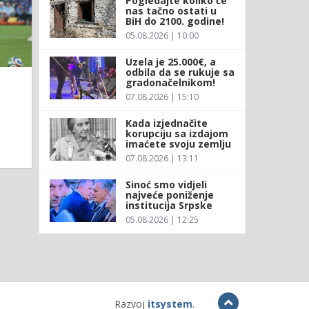
Pogledajte koliko će
nas tačno ostati u
BiH do 2100. godine!
05.08.2026 | 10:00
Uzela je 25.000€, a
odbila da se rukuje sa
gradonačelnikom!
07.08.2026 | 15:10
Kada izjednačite
korupciju sa izdajom
imaćete svoju zemlju
07.08.2026 | 13:11
Sinoć smo vidjeli
najveće poniženje
institucija Srpske
05.08.2026 | 12:25
Razvoj
itsystem
.