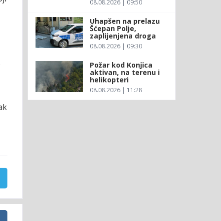
08.08.2026 | 09:50
Uhapšen na prelazu
Šćepan Polje,
zaplijenjena droga
08.08.2026 | 09:30
o
Požar kod Konjica
aktivan, na terenu i
helikopteri
08.08.2026 | 11:28
ak