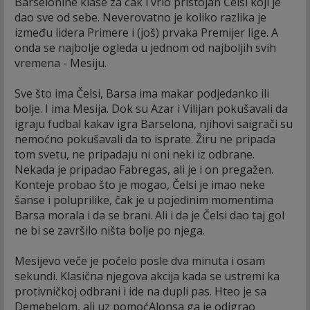
Barselonine klase za čak i vrlo pristojan Čelsi koji je
dao sve od sebe. Neverovatno je koliko razlika je
između lidera Primere i (još) prvaka Premijer lige. A
onda se najbolje ogleda u jednom od najboljih svih
vremena - Mesiju.
Sve što ima Čelsi, Barsa ima makar podjedanko ili
bolje. I ima Mesija. Dok su Azar i Vilijan pokušavali da
igraju fudbal kakav igra Barselona, njihovi saigrači su
nemoćno pokušavali da to isprate. Žiru ne pripada
tom svetu, ne pripadaju ni oni neki iz odbrane.
Nekada je pripadao Fabregas, ali je i on pregažen.
Konteje probao što je mogao, Čelsi je imao neke
šanse i poluprilike, čak je u pojedinim momentima
Barsa morala i da se brani. Ali i da je Čelsi dao taj gol
ne bi se završilo ništa bolje po njega.
Mesijevo veče je počelo posle dva minuta i osam
sekundi. Klasična njegova akcija kada se ustremi ka
protivničkoj odbrani i ide na dupli pas. Hteo je sa
Demebelom, ali uz pomoćAlonsa ga je odigrao