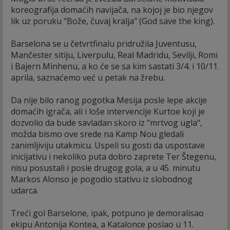
koreografija domaćih navijača, na kojoj je bio njegov
lik uz poruku "Bože, čuvaj kralja" (God save the king).
Barselona se u četvrtfinalu pridružila Juventusu,
Mančester sitiju, Liverpulu, Real Madridu, Sevilji, Romi
i Bajern Minhenu, a ko će se sa kim sastati 3/4. i 10/11.
aprila, saznaćemo već u petak na žrebu.
Da nije bilo ranog pogotka Mesija posle lepe akcije
domaćih igrača, ali i loše intervencije Kurtoe koji je
dozvolio da bude savladan skoro iz "mrtvog ugla",
možda bismo ove srede na Kamp Nou gledali
zanimljiviju utakmicu. Uspeli su gosti da uspostave
inicijativu i nekoliko puta dobro zaprete Ter Štegenu,
nisu posustali i posle drugog gola, a u 45. minutu
Markos Alonso je pogodio stativu iz slobodnog
udarca.
Treći gol Barselone, ipak, potpuno je demoralisao
ekipu Antonija Kontea, a Katalonce poslao u 11.