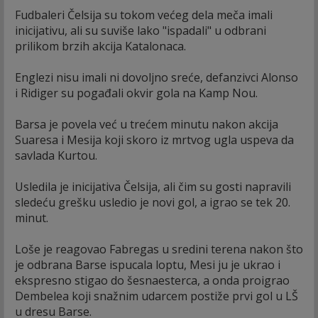
Fudbaleri Čelsija su tokom većeg dela meča imali
inicijativu, ali su suviše lako "ispadali" u odbrani
prilikom brzih akcija Katalonaca.
Englezi nisu imali ni dovoljno sreće, defanzivci Alonso
i Ridiger su pogađali okvir gola na Kamp Nou.
Barsa je povela već u trećem minutu nakon akcija
Suaresa i Mesija koji skoro iz mrtvog ugla uspeva da
savlada Kurtou.
Usledila je inicijativa Čelsija, ali čim su gosti napravili
sledeću grešku usledio je novi gol, a igrao se tek 20.
minut.
Loše je reagovao Fabregas u sredini terena nakon što
je odbrana Barse ispucala loptu, Mesi ju je ukrao i
ekspresno stigao do šesnaesterca, a onda proigrao
Dembelea koji snažnim udarcem postiže prvi gol u LŠ
u dresu Barse.