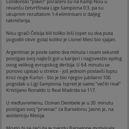
Londonski "plavci" poraženi su na Kamp Nou u
revanšu četvrtfinala Lige šampiona 0:3, pa su
ukupnim rezultatom 1:4 eliminisani iz daljeg
takmičenja.
Nisu igrači Čelsija bili toliko loši (opet su dva puta
pogodili okvir gola) koliko je Lionel Mesi bio sjajan.
Argentinac je posle samo dva minuta i osam sekundi
postigao svoj najbrži gol u karijeri i nagovestio epilog
ovog velikog evropskog derbija. U 64. minutu se
ponovo upisao u strelce - još jednom poslavši loptu
kroz noge Kurtoi - što je bio njegov jubilarni 100.
pogodak u Ligi šampiona. Ispred je samo "večiti rival"
Kristijano Ronaldo iz Real Madrida sa 117.
U međuvremenu, Osman Dembele je u 20. minutu
postigao svoj "prvenac" za Barselonu. Jasno je, na
asistenciju Mesija.
Moglo bi se reći da je zvezdu Barselone motivisala