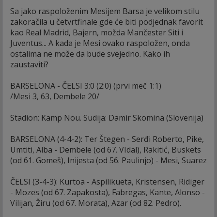
Sa jako raspoloženim Mesijem Barsa je velikom stilu
zakoračila u četvrtfinale gde će biti podjednak favorit
kao Real Madrid, Bajern, možda Mančester Siti i
Juventus... A kada je Mesi ovako raspoložen, onda
ostalima ne može da bude svejedno. Kako ih
zaustaviti?
BARSELONA - ČELSI 3:0 (2:0) (prvi meč 1:1)
/Mesi 3, 63, Dembele 20/
Stadion: Kamp Nou. Sudija: Damir Skomina (Slovenija)
BARSELONA (4-4-2): Ter Štegen - Serđi Roberto, Pike,
Umtiti, Alba - Dembele (od 67. VIdal), Rakitić, Buskets
(od 61. Gomeš), Inijesta (od 56. Paulinjo) - Mesi, Suarez
ČELSI (3-4-3): Kurtoa - Aspilikueta, Kristensen, Ridiger
- Mozes (od 67. Zapakosta), Fabregas, Kante, Alonso -
Vilijan, Žiru (od 67. Morata), Azar (od 82. Pedro).