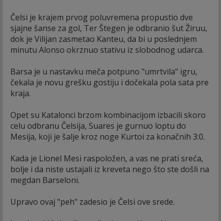
Čelsi je krajem prvog poluvremena propustio dve
sjajne šanse za gol, Ter Štegen je odbranio šut Žiruu,
dok je Vilijan zasmetao Kanteu, da bi u poslednjem
minutu Alonso okrznuo stativu iz slobodnog udarca.
Barsa je u nastavku meča potpuno "umrtvila" igru,
čekala je novu grešku gostiju i dočekala pola sata pre
kraja.
Opet su Katalonci brzom kombinacijom izbacili skoro
celu odbranu Čelsija, Suares je gurnuo loptu do
Mesija, koji je šalje kroz noge Kurtoi za konačnih 3:0.
Kada je Lionel Mesi raspoložen, a vas ne prati sreća,
bolje i da niste ustajali iz kreveta nego što ste došli na
megdan Barseloni.
Upravo ovaj "peh" zadesio je Čelsi ove srede.