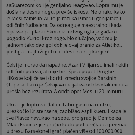
saSuarezom koji je genijalno reagovao. Lopta mu je
došla na desnu nogu, previše iskosa. Ne onako kako
je Mesi zamislio. Ali to je razlika između genijalaca i
odličnih fudbalera. Da odreaguje maestralno i kada
nije sve po planu. Skoro iz mrtvog ugla je gađao i
pogodio Kurtoi kroz noge. Ne slučajno, već mu je
jednom tako dao gol dok je ovaj branio za Atletiko... I
postigao najbrži gol u profesionalnoj karijeri!
Čelsi je morao da napadne, Azar i Vilijan su imali nekih
odličnih poteza, ali nije bilo špica poput Drogbe
iliKoste koji će se izboriti između svojice Barsinih
štopera. Tako je Čelsijeva incijativa od desetak minuta
prošla bez rezultata. A onda opet Mesi u 20. minutu...
Ukrao je loptu zarđalom Fabregasu na centru,
preskočio Kristensena, zaobišao Aspilikuetu i kada je
sve Plavce navukao na sebe, proigrao je Dembelea.
Mladi Francuz je sprašio loptu pod prečku za prvenac
u dresu Barselone! Igrač plaćen više od 100.000.000