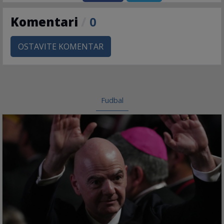
Komentari
/
0
OSTAVITE KOMENTAR
Fudbal