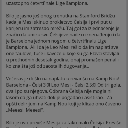
uzastopno četvrtfinale Lige šampiona.
Bilo je jasno još onog trenutka na Stamford Bridžu
kada je Mesi skinuo prokletsvo Čelsija i prvi put u
karijeru im zatresao mrežu. Taj gol za izjednačenje je
značio da umiru sve Čelsijeve nade o iznenađenju i da
je Barselona jednom nogom u četvrtfinalu Lige
šampiona. Ali i da je Leo Mesi rešio da im naplati sve
one faulove, tuče i kaveze u koje su ga Plavci stavljali
u prethodnih desetak godina, onaj promašen penal i
ko zna šta još od zaostalih dugovanja...
Večeras je došlo na naplatu u revanšu na Kamp Nou!
Barselona - Čelsi 3:0! Leo Mesi - Čelsi 2,5:0! Od tri gola,
dva i po su njegova. Odbrana Čelsija nije mogla ni
lasom da ga uhvati dok je pogađao i asistirao... Za
opšti delirijum na Kamp Nou koji je klicao ono čuveno
„Meeesi, Meeesi“.
Bilo je ovo previše Mesija za tako malo Čelsija. Previše