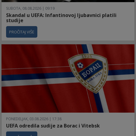
SUBOTA, 08.08.2026 | 09:19
Skandal u UEFA: Infantinovoj ljubavnici platili
studije
PROČITAJ VIŠE
PONEDELJAK, 03.08.2026 | 17:38
UEFA odredila sudije za Borac i Vitebsk