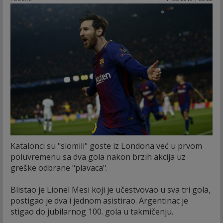
Katalonci su "slomili" goste iz Londona već u prvom
poluvremenu sa dva gola nakon brzih akcija uz
greške odbrane "plavaca".
Blistao je Lionel Mesi koji je učestvovao u sva tri gola,
postigao je dva i jednom asistirao. Argentinac je
stigao do jubilarnog 100. gola u takmičenju.