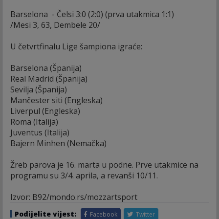
Barselona - Čelsi 3:0 (2:0) (prva utakmica 1:1)
/Mesi 3, 63, Dembele 20/
U četvrtfinalu Lige šampiona igraće:
Barselona (Španija)
Real Madrid (Španija)
Sevilja (Španija)
Mančester siti (Engleska)
Liverpul (Engleska)
Roma (Italija)
Juventus (Italija)
Bajern Minhen (Nemačka)
Žreb parova je 16. marta u podne. Prve utakmice na
programu su 3/4. aprila, a revanši 10/11.
Izvor: B92/mondo.rs/mozzartsport
Podijelite vijest:
Facebook
Twitter