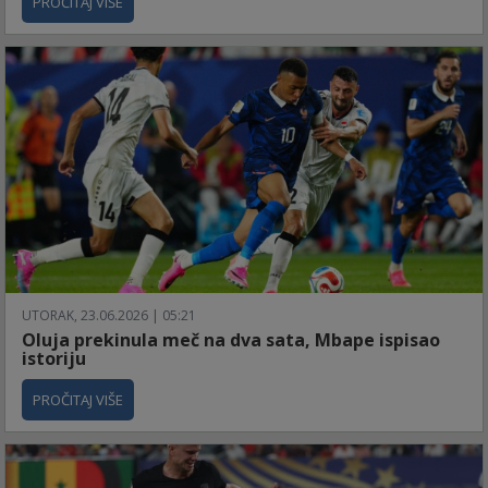
PROČITAJ VIŠE
UTORAK, 23.06.2026 | 05:21
Oluja prekinula meč na dva sata, Mbape ispisao
istoriju
PROČITAJ VIŠE