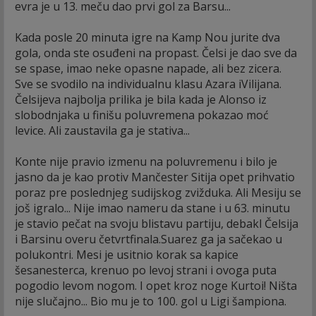
evra je u 13. meču dao prvi gol za Barsu...
Kada posle 20 minuta igre na Kamp Nou jurite dva
gola, onda ste osuđeni na propast. Čelsi je dao sve da
se spase, imao neke opasne napade, ali bez zicera.
Sve se svodilo na individualnu klasu Azara iVilijana.
Čelsijeva najbolja prilika je bila kada je Alonso iz
slobodnjaka u finišu poluvremena pokazao moć
levice. Ali zaustavila ga je stativa...
Konte nije pravio izmenu na poluvremenu i bilo je
jasno da je kao protiv Mančester Sitija opet prihvatio
poraz pre poslednjeg sudijskog zvižduka. Ali Mesiju se
još igralo... Nije imao nameru da stane i u 63. minutu
je stavio pečat na svoju blistavu partiju, debakl Čelsija
i Barsinu overu četvrtfinala.Suarez ga ja sačekao u
polukontri. Mesi je usitnio korak sa kapice
šesanesterca, krenuo po levoj strani i ovoga puta
pogodio levom nogom. I opet kroz noge Kurtoi! Ništa
nije slučajno... Bio mu je to 100. gol u Ligi šampiona.