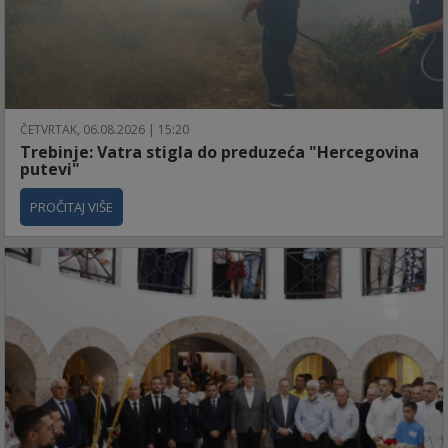
ČETVRTAK, 06.08.2026 | 15:20
Trebinje: Vatra stigla do preduzeća "Hercegovina
putevi"
PROČITAJ VIŠE