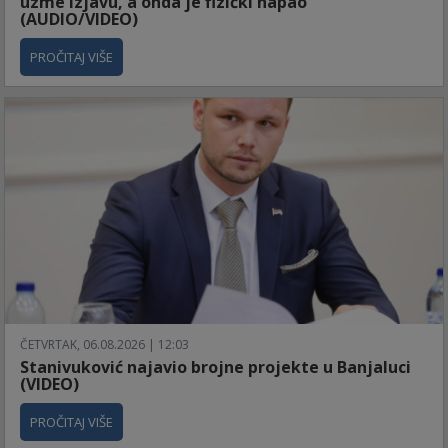
uzme izjavu, a onda je fizički napao
(AUDIO/VIDEO)
PROČITAJ VIŠE
ČETVRTAK, 06.08.2026 | 12:03
Stanivuković najavio brojne projekte u Banjaluci
(VIDEO)
PROČITAJ VIŠE