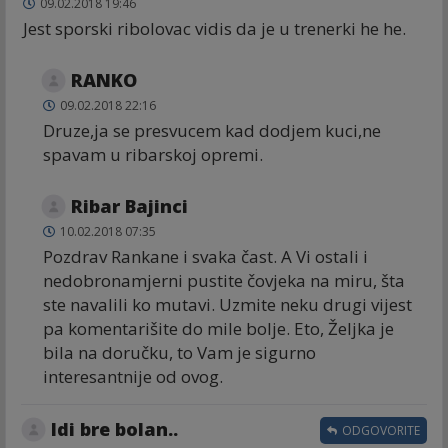
09.02.2018 19:46
Jest sporski ribolovac vidis da je u trenerki he he.
RANKO
09.02.2018 22:16
Druze,ja se presvucem kad dodjem kuci,ne
spavam u ribarskoj opremi.
Ribar Bajinci
10.02.2018 07:35
Pozdrav Rankane i svaka čast. A Vi ostali i
nedobronamjerni pustite čovjeka na miru, šta
ste navalili ko mutavi. Uzmite neku drugi vijest
pa komentarišite do mile bolje. Eto, Željka je
bila na doručku, to Vam je sigurno
interesantnije od ovog.
Idi bre bolan..
ODGOVORITE