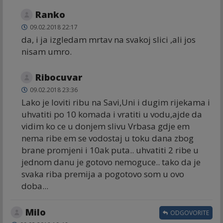
Ranko
09.02.2018 22:17
da, i ja izgledam mrtav na svakoj slici ,ali jos
nisam umro.
Ribocuvar
09.02.2018 23:36
Lako je loviti ribu na Savi,Uni i dugim rijekama i
uhvatiti po 10 komada i vratiti u vodu,ajde da
vidim ko ce u donjem slivu Vrbasa gdje em
nema ribe em se vodostaj u toku dana zbog
brane promjeni i 10ak puta.. uhvatiti 2 ribe u
jednom danu je gotovo nemoguce.. tako da je
svaka riba premija a pogotovo som u ovo
doba...
Milo
ODGOVORITE