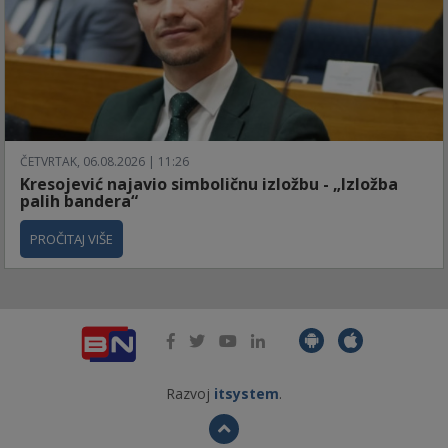
ČETVRTAK, 06.08.2026 | 11:26
Kresojević najavio simboličnu izložbu - „Izložba
palih bandera“
PROČITAJ VIŠE
Razvoj
itsystem
.