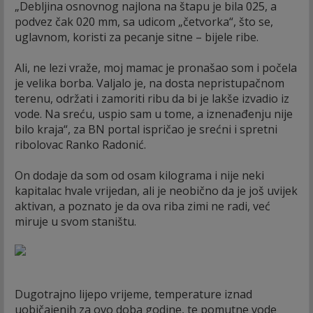
„Debljina osnovnog najlona na štapu je bila 025, a
podvez čak 020 mm, sa udicom „četvorka“, što se,
uglavnom, koristi za pecanje sitne – bijele ribe.
Ali, ne lezi vraže, moj mamac je pronašao som i počela
je velika borba. Valjalo je, na dosta nepristupačnom
terenu, održati i zamoriti ribu da bi je lakše izvadio iz
vode. Na sreću, uspio sam u tome, a iznenađenju nije
bilo kraja“, za BN portal ispričao je srećni i spretni
ribolovac Ranko Radonić.
On dodaje da som od osam kilograma i nije neki
kapitalac hvale vrijedan, ali je neobično da je još uvijek
aktivan, a poznato je da ova riba zimi ne radi, već
miruje u svom staništu.
Dugotrajno lijepo vrijeme, temperature iznad
uobičajenih za ovo doba godine, te pomutne vode