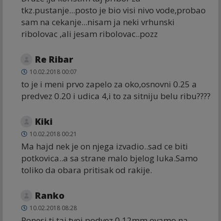
tkz.pustanje...posto je bio visi nivo vode,probao
sam na cekanje...nisam ja neki vrhunski
ribolovac ,ali jesam ribolovac..pozz
Re Ribar
10.02.2018 00:07
to je i meni prvo zapelo za oko,osnovni 0.25 a
predvez 0.20 i udica 4,i to za sitniju belu ribu????
Kiki
10.02.2018 00:21
Ma hajd nek je on njega izvadio..sad ce biti
potkovica..a sa strane malo bjelog luka.Samo
toliko da obara pritisak od rakije.
Ranko
10.02.2018 08:28
Ponesi ti taj tvoj podvez 0,12mm ovamo na