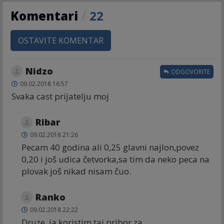
Komentari
/
22
OSTAVITE KOMENTAR
Nidzo
ODGOVORITE
09.02.2018 16:57
Svaka cast prijatelju moj
Ribar
09.02.2018 21:26
Pecam 40 godina ali 0,25 glavni najlon,povez
0,20 i još udica četvorka,sa tim da neko peca na
plovak još nikad nisam čuo.
Ranko
09.02.2018 22:22
Druze ,ja koristim taj pribor za