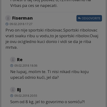
Vrbas pa ces se napecati.
Fiserman
ODGOVORITE
09.02.2018 17:27
Prvo on nije sportski ribolovac.Sportski ribolovac
vrati svaku ribu u vodu,to je sportski ribolov.Ovaj
je ovu ocigledno kuci donio i vidi se da je riba
mrtva.
Re
09.02.2018 18:06
Ne lupaj, molim te. Ti nisi nikad ribu koju
upecaš odnio kući, jel da?
Bj
09.02.2018 20:55
Som od 8 kg, jel to govorimo o somiću?!