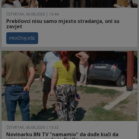
ČETVRTAK, 06.08.2026 | 13:44
Prebilovci nisu samo mjesto stradanja, oni su
zavjet
PROČITAJ VIŠE
ČETVRTAK, 06.08.2026 | 13:32
Novinarku BN TV "namamio" da dođe kući da