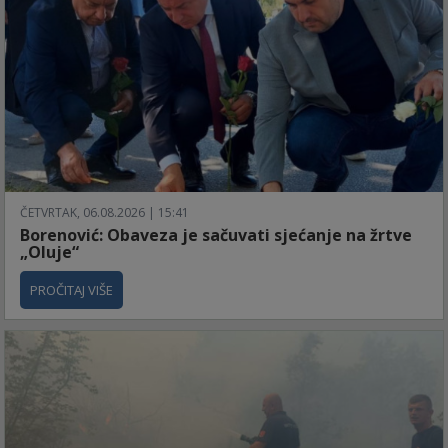
ČETVRTAK, 06.08.2026 | 15:41
Borenović: Obaveza je sačuvati sjećanje na žrtve
„Oluje“
PROČITAJ VIŠE