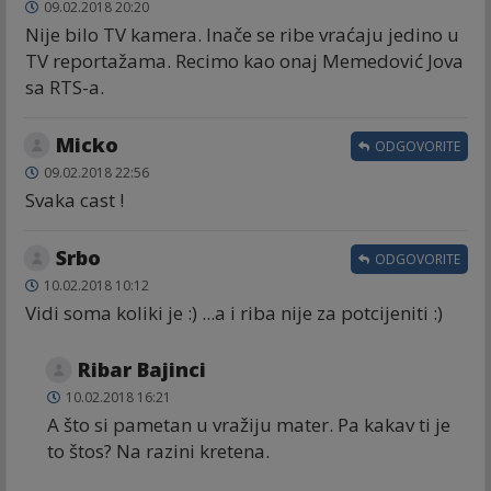
09.02.2018 20:20
Nije bilo TV kamera. Inače se ribe vraćaju jedino u
TV reportažama. Recimo kao onaj Memedović Jova
sa RTS-a.
Micko
ODGOVORITE
09.02.2018 22:56
Svaka cast !
Srbo
ODGOVORITE
10.02.2018 10:12
Vidi soma koliki je :) ...a i riba nije za potcijeniti :)
Ribar Bajinci
10.02.2018 16:21
A što si pametan u vražiju mater. Pa kakav ti je
to štos? Na razini kretena.