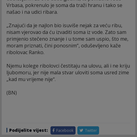
Vrbasa, pokrenulo je soma da traži hranu i tako se
našao i na udici ribara.
„Znajući da je najlon bio isuviše nejak za veću ribu,
nisam vjerovao da ću izvaditi soma iz vode. Zato sam
primjenio stečeno znanje i u tome sam uspio, što me,
moram priznati, čini ponosnim“, oduševljeno kaže
ribolovac Ranko.
Njemu kolege ribolovci čestitaju na ulovu, ali i ne kriju
ljubomoru, jer nije mala stvar uloviti soma usred zime
„kad mu vrijeme nije“.
(BN)
Podijelite vijest:
Facebook
Twitter