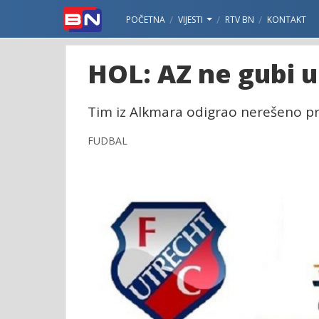
POČETNA
VIJESTI
RTV BN
KONTAKT
HOL: AZ ne gubi u
Tim iz Alkmara odigrao nerešeno pro
FUDBAL