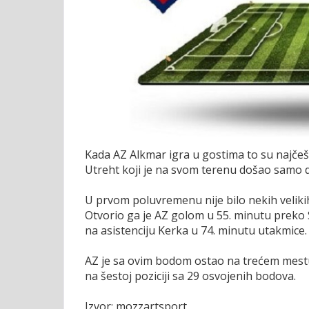
Kada AZ Alkmar igra u gostima to su najčešće
Utreht koji je na svom terenu došao samo do
U prvom poluvremenu nije bilo nekih velikih 
Otvorio ga je AZ golom u 55. minutu preko
na asistenciju Kerka u 74. minutu utakmice.
AZ je sa ovim bodom ostao na trećem mestu 
na šestoj poziciji sa 29 osvojenih bodova.
Izvor: mozzartsport