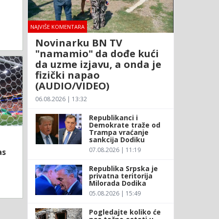
NAJVIŠE KOMENTARA
Novinarku BN TV
"namamio" da dođe kući
da uzme izjavu, a onda je
fizički napao
(AUDIO/VIDEO)
06.08.2026 | 13:32
Republikanci i
Demokrate traže od
Trampa vraćanje
sankcija Dodiku
07.08.2026 | 11:19
as
Republika Srpska je
privatna teritorija
Milorada Dodika
05.08.2026 | 15:49
Pogledajte koliko će