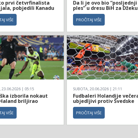
 prvi četvrfinalista
Da li je ovo bio “posljednji
jala, pobjedili Kanadu
ples” u dresu BiH za Džeku
AJ VIŠE
PROČITAJ VIŠE
23.06.2026 | 05:15
SUBOTA, 20.06.2026 | 21:11
ška izborila nokaut
Fudbaleri Holandije večer
Haland briljirao
ubjedljivi protiv Švedske
AJ VIŠE
PROČITAJ VIŠE