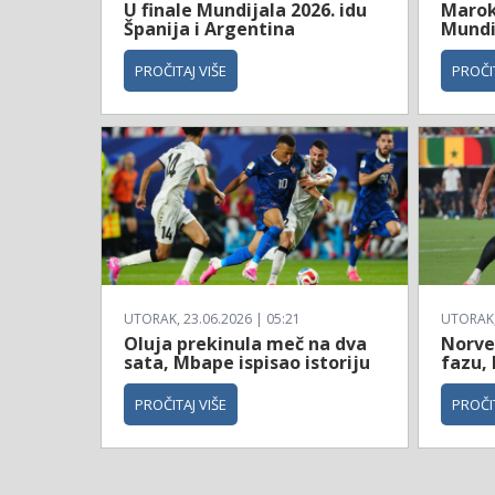
U finale Mundijala 2026. idu
Maroko
Španija i Argentina
Mundi
PROČITAJ VIŠE
PROČIT
UTORAK, 23.06.2026 | 05:21
UTORAK, 
Oluja prekinula meč na dva
Norve
sata, Mbape ispisao istoriju
fazu, 
PROČITAJ VIŠE
PROČIT