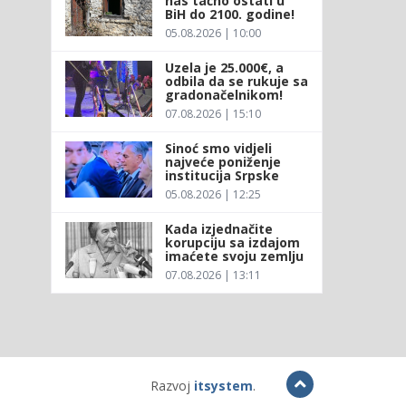
nas tačno ostati u
BiH do 2100. godine!
05.08.2026 | 10:00
Uzela je 25.000€, a
odbila da se rukuje sa
gradonačelnikom!
07.08.2026 | 15:10
Sinoć smo vidjeli
najveće poniženje
institucija Srpske
05.08.2026 | 12:25
Kada izjednačite
korupciju sa izdajom
imaćete svoju zemlju
07.08.2026 | 13:11
Razvoj
itsystem
.