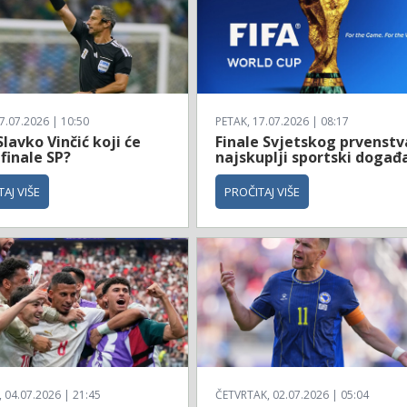
7.07.2026 | 10:50
PETAK, 17.07.2026 | 08:17
Slavko Vinčić koji će
Finale Svjetskog prvenstv
 finale SP?
najskuplji sportski događ
AJ VIŠE
PROČITAJ VIŠE
04.07.2026 | 21:45
ČETVRTAK, 02.07.2026 | 05:04