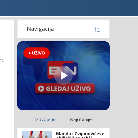
Navigacija
● UŽIVO
:15
Izdvojeno
Najčitanije
Mandat Cvijanovićeve