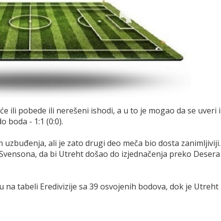
 ili pobede ili nerešeni ishodi, a u to je mogao da se uveri i
 boda - 1:1 (0:0).
uzbuđenja, ali je zato drugi deo meča bio dosta zanimljiviji.
 Svensona, da bi Utreht došao do izjednačenja preko Desera
na tabeli Eredivizije sa 39 osvojenih bodova, dok je Utreht