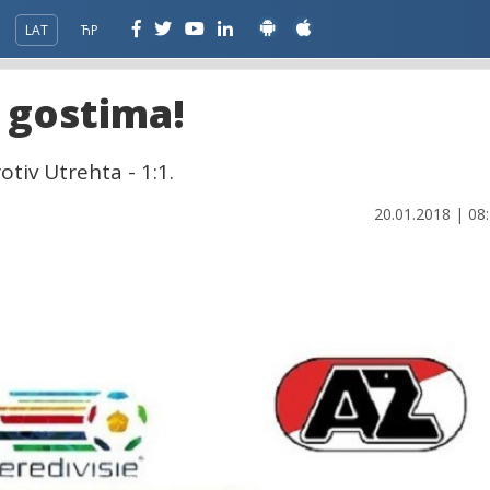
LAT
ЋР
 gostima!
tiv Utrehta - 1:1.
20.01.2018 | 08