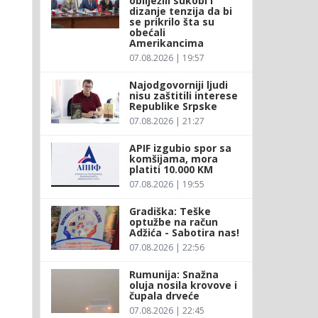
obilježili sukobi i
dizanje tenzija da bi
se prikrilo šta su
obećali
Amerikancima
07.08.2026 | 19:57
Najodgovorniji ljudi
nisu zaštitili interese
Republike Srpske
07.08.2026 | 21:27
APIF izgubio spor sa
komšijama, mora
platiti 10.000 KM
07.08.2026 | 19:55
Gradiška: Teške
optužbe na račun
Adžića - Sabotira nas!
07.08.2026 | 22:56
Rumunija: Snažna
oluja nosila krovove i
čupala drveće
07.08.2026 | 22:45