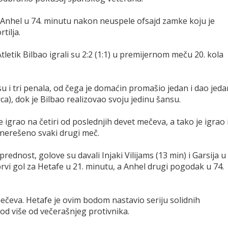
Anhel u 74. minutu nakon neuspele ofsajd zamke koju je
tilja.
letik Bilbao igrali su 2:2 (1:1) u premijernom meču 20. kola
 su i tri penala, od čega je domaćin promašio jedan i dao jeda
ca), dok je Bilbao realizovao svoju jedinu šansu.
e igrao na četiri od poslednjih devet mečeva, a tako je igrao 
 nerešeno svaki drugi meč.
ednost, golove su davali Injaki Vilijams (13 min) i Garsija u
prvi gol za Hetafe u 21. minutu, a Anhel drugi pogodak u 74.
mečeva. Hetafe je ovim bodom nastavio seriju solidnih
od više od večerašnjeg protivnika.