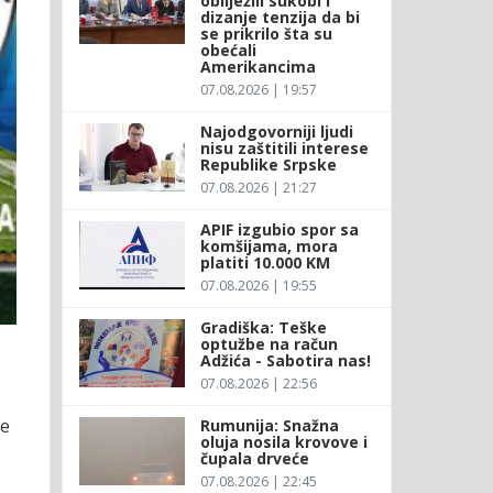
obilježili sukobi i
dizanje tenzija da bi
se prikrilo šta su
obećali
Amerikancima
07.08.2026 | 19:57
Najodgovorniji ljudi
nisu zaštitili interese
Republike Srpske
07.08.2026 | 21:27
APIF izgubio spor sa
komšijama, mora
platiti 10.000 KM
07.08.2026 | 19:55
Gradiška: Teške
optužbe na račun
Adžića - Sabotira nas!
07.08.2026 | 22:56
je
Rumunija: Snažna
oluja nosila krovove i
čupala drveće
07.08.2026 | 22:45