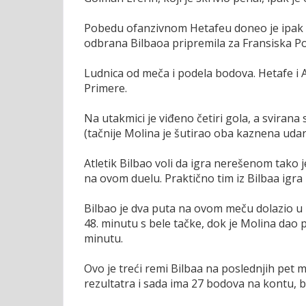
Pobedu ofanzivnom Hetafeu doneo je ipak 
odbrana Bilbaoa pripremila za Fransiska Por
Ludnica od meča i podela bodova. Hetafe i At
Primere.
Na utakmici je viđeno četiri gola, a svirana
(tačnije Molina je šutirao oba kaznena udar
Atletik Bilbao voli da igra nerešenom tako j
na ovom duelu. Praktično tim iz Bilbaa igra
Bilbao je dva puta na ovom meču dolazio u pr
48. minutu s bele tačke, dok je Molina dao 
minutu.
Ovo je treći remi Bilbaa na poslednjih pet 
rezultatra i sada ima 27 bodova na kontu, b