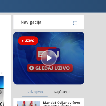
Navigacija
● UŽIVO
:38
Izdvojeno
Najčitanije
Mandat Cvijanovićeve