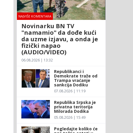
NAJVIŠE KOMENTARA
Novinarku BN TV
"namamio" da dođe kući
da uzme izjavu, a onda je
fizički napao
(AUDIO/VIDEO)
06.08.2026 | 13:32
Republikanci i
Demokrate traže od
Trampa vraćanje
sankcija Dodiku
07.08.2026 | 11:19
Republika Srpska je
privatna teritorija
Milorada Dodika
05.08.2026 | 15:49
Pogledajte koliko će