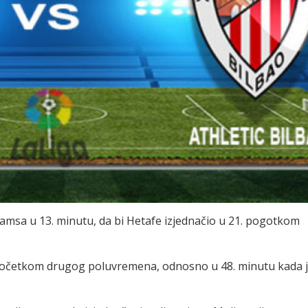
lijamsa u 13. minutu, da bi Hetafe izjednačio u 21. pogotkom
e početkom drugog poluvremena, odnosno u 48. minutu kada 