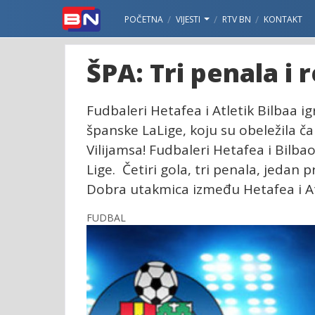
POČETNA
VIJESTI
RTV BN
KONTAKT
ŠPA: Tri penala i 
Fudbaleri Hetafea i Atletik Bilbaa ig
španske LaLige, koju su obeležila čak
Vilijamsa! Fudbaleri Hetafea i Bilba
Lige. Četiri gola, tri penala, jeda
Dobra utakmica između Hetafea i Atl
FUDBAL