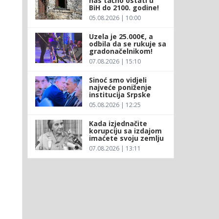
nas tačno ostati u
BiH do 2100. godine!
05.08.2026 | 10:00
Uzela je 25.000€, a
odbila da se rukuje sa
gradonačelnikom!
07.08.2026 | 15:10
Sinoć smo vidjeli
najveće poniženje
institucija Srpske
05.08.2026 | 12:25
Kada izjednačite
korupciju sa izdajom
imaćete svoju zemlju
07.08.2026 | 13:11