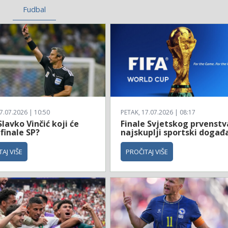
Fudbal
7.07.2026 | 10:50
PETAK, 17.07.2026 | 08:17
Slavko Vinčić koji će
Finale Svjetskog prvenstv
 finale SP?
najskuplji sportski događ
AJ VIŠE
PROČITAJ VIŠE