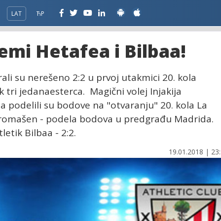
LAT
ЋР
remi Hetafea i Bilbaa!
rali su nerešeno 2:2 u prvoj utakmici 20. kola
 tri jedanaesterca. Magični volej Injakija
oa podelili su bodove na "otvaranju" 20. kola La
n promašen - podela bodova u predgrađu Madrida.
etik Bilbaa - 2:2.
19.01.2018 | 23