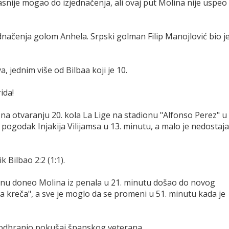
asnije mogao do izjednačenja, ali ovaj put Molina nije uspeo
dnačenja golom Anhela. Srpski golman Filip Manojlović bio j
 jednim više od Bilbaa koji je 10.
ida!
o na otvaranju 20. kola La Lige na stadionu "Alfonso Perez" u
i pogodak Injakija Vilijamsa u 13. minutu, a malo je nedostaja
k Bilbao 2:2 (1:1).
ćinu doneo Molina iz penala u 21. minutu došao do novog
a kreča", a sve je moglo da se promeni u 51. minutu kada je
je odbranio pokušaj španskog veterana.