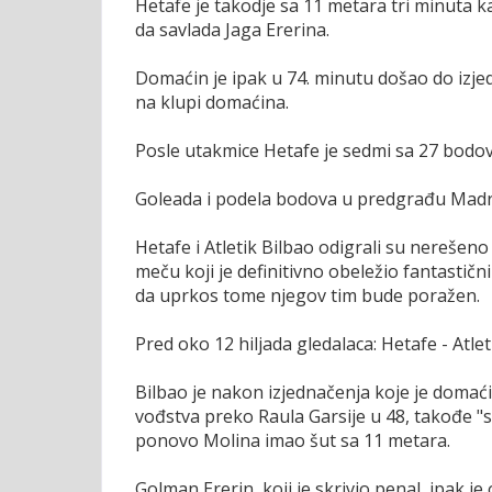
Hetafe je takodje sa 11 metara tri minuta k
da savlada Jaga Ererina.
Domaćin je ipak u 74. minutu došao do izje
na klupi domaćina.
Posle utakmice Hetafe je sedmi sa 27 bodova,
Goleada i podela bodova u predgrađu Madr
Hetafe i Atletik Bilbao odigrali su nerešen
meču koji je definitivno obeležio fantastičn
da uprkos tome njegov tim bude poražen.
Pred oko 12 hiljada gledalaca: Hetafe - Atleti
Bilbao je nakon izjednačenja koje je doma
vođstva preko Raula Garsije u 48, takođe "s
ponovo Molina imao šut sa 11 metara.
Golman Ererin, koji je skrivio penal, ipak 