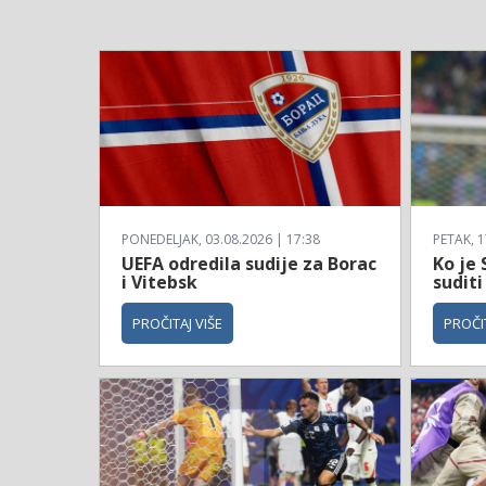
PONEDELJAK, 03.08.2026 | 17:38
PETAK, 1
UEFA odredila sudije za Borac
Ko je 
i Vitebsk
suditi
PROČITAJ VIŠE
PROČIT