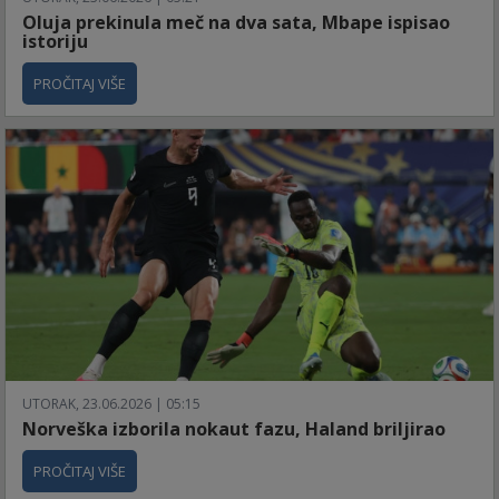
Oluja prekinula meč na dva sata, Mbape ispisao
istoriju
PROČITAJ VIŠE
UTORAK, 23.06.2026 | 05:15
Norveška izborila nokaut fazu, Haland briljirao
PROČITAJ VIŠE