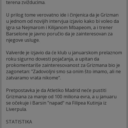
terena zvižducima.
U prilog tome verovatno ide i činjenica da je Grizman
u jednom od novijih intervjua izjavio kako bi voleo da
igra sa Nejmarom i Kilijanom Mbapeom, a i trener
Barselone je javno poručio da je zainteresovan za
njegove usluge.
Valverde je izjavio da će klub u januarskom prelaznom
roku sigurno dovesti pojačanja, a upitan da
prokomentariše zainteresovanost za Grizmana bio je
zagonetan: "Zadovoljni smo sa onim što imamo, ali ne
zatvaramo vrata nikome".
Pretpostavka je da Atletiko Madrid neće pustiti
Grizmana za manje od 100 miliona evra, a u januaru
se očekuje i Barsin "napad" na Filipea Kutinja iz
Liverpula.
STATISTIKA