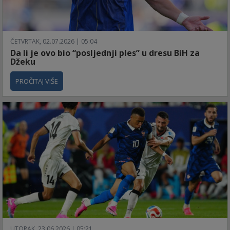
ČETVRTAK, 02.07.2026 | 05:04
Da li je ovo bio “posljednji ples” u dresu BiH za
Džeku
PROČITAJ VIŠE
UTORAK, 23.06.2026 | 05:21