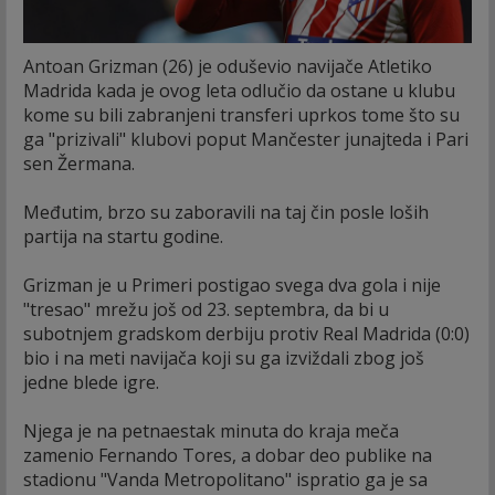
Antoan Grizman (26) je oduševio navijače Atletiko
Madrida kada je ovog leta odlučio da ostane u klubu
kome su bili zabranjeni transferi uprkos tome što su
ga "prizivali" klubovi poput Mančester junajteda i Pari
sen Žermana.
Međutim, brzo su zaboravili na taj čin posle loših
partija na startu godine.
Grizman je u Primeri postigao svega dva gola i nije
"tresao" mrežu još od 23. septembra, da bi u
subotnjem gradskom derbiju protiv Real Madrida (0:0)
bio i na meti navijača koji su ga izviždali zbog još
jedne blede igre.
Njega je na petnaestak minuta do kraja meča
zamenio Fernando Tores, a dobar deo publike na
stadionu "Vanda Metropolitano" ispratio ga je sa