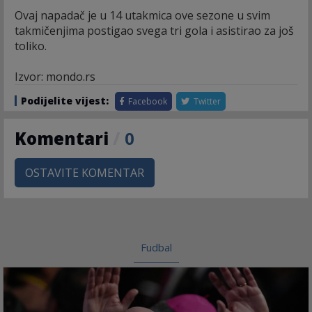
Ovaj napadač je u 14 utakmica ove sezone u svim
takmičenjima postigao svega tri gola i asistirao za još
toliko.
Izvor: mondo.rs
Podijelite vijest:
Facebook
Twitter
Komentari
/
0
OSTAVITE KOMENTAR
Fudbal