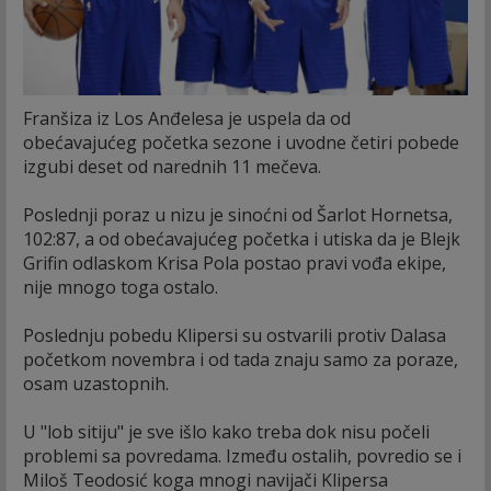
Franšiza iz Los Anđelesa je uspela da od
obećavajućeg početka sezone i uvodne četiri pobede
izgubi deset od narednih 11 mečeva.
Poslednji poraz u nizu je sinoćni od Šarlot Hornetsa,
102:87, a od obećavajućeg početka i utiska da je Blejk
Grifin odlaskom Krisa Pola postao pravi vođa ekipe,
nije mnogo toga ostalo.
Poslednju pobedu Klipersi su ostvarili protiv Dalasa
početkom novembra i od tada znaju samo za poraze,
osam uzastopnih.
U "lob sitiju" je sve išlo kako treba dok nisu počeli
problemi sa povredama. Između ostalih, povredio se i
Miloš Teodosić koga mnogi navijači Klipersa