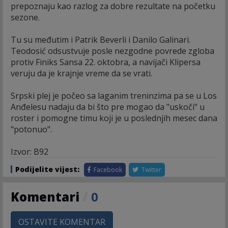
prepoznaju kao razlog za dobre rezultate na početku
sezone.
Tu su međutim i Patrik Beverli i Danilo Galinari.
Teodosić odsustvuje posle nezgodne povrede zgloba
protiv Finiks Sansa 22. oktobra, a navijači Klipersa
veruju da je krajnje vreme da se vrati.
Srpski plej je počeo sa laganim treninzima pa se u Los
Anđelesu nadaju da bi što pre mogao da "uskoči" u
roster i pomogne timu koji je u poslednjih mesec dana
"potonuo".
Izvor: B92
Podijelite vijest:
Facebook
Twitter
Komentari
/
0
OSTAVITE KOMENTAR