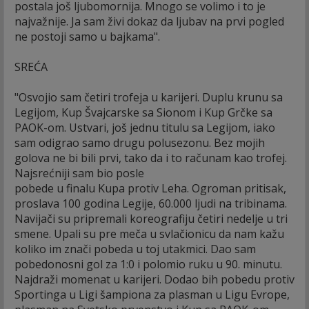
postala još ljubomornija. Mnogo se volimo i to je
najvažnije. Ja sam živi dokaz da ljubav na prvi pogled
ne postoji samo u bajkama".
SREĆA
"Osvojio sam četiri trofeja u karijeri. Duplu krunu sa
Legijom, Kup Švajcarske sa Sionom i Kup Grčke sa
PAOK-om. Ustvari, još jednu titulu sa Legijom, iako
sam odigrao samo drugu polusezonu. Bez mojih
golova ne bi bili prvi, tako da i to računam kao trofej.
Najsrećniji sam bio posle
pobede u finalu Kupa protiv Leha. Ogroman pritisak,
proslava 100 godina Legije, 60.000 ljudi na tribinama.
Navijači su pripremali koreografiju četiri nedelje u tri
smene. Upali su pre meča u svlačionicu da nam kažu
koliko im znači pobeda u toj utakmici. Dao sam
pobedonosni gol za 1:0 i polomio ruku u 90. minutu.
Najdraži momenat u karijeri. Dodao bih pobedu protiv
Sportinga u Ligi šampiona za plasman u Ligu Evrope,