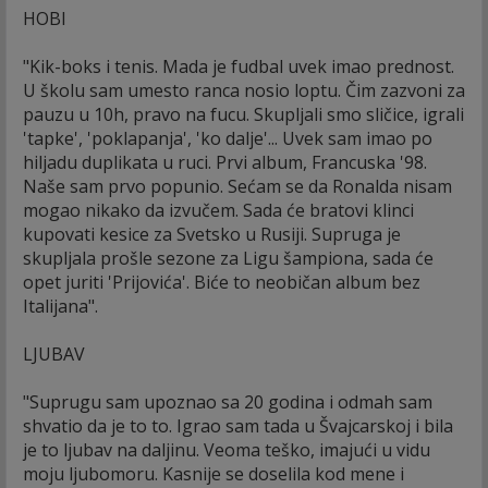
HOBI
"Kik-boks i tenis. Mada je fudbal uvek imao prednost.
U školu sam umesto ranca nosio loptu. Čim zazvoni za
pauzu u 10h, pravo na fucu. Skupljali smo sličice, igrali
'tapke', 'poklapanja', 'ko dalje'... Uvek sam imao po
hiljadu duplikata u ruci. Prvi album, Francuska '98.
Naše sam prvo popunio. Sećam se da Ronalda nisam
mogao nikako da izvučem. Sada će bratovi klinci
kupovati kesice za Svetsko u Rusiji. Supruga je
skupljala prošle sezone za Ligu šampiona, sada će
opet juriti 'Prijovića'. Biće to neobičan album bez
Italijana".
LJUBAV
"Suprugu sam upoznao sa 20 godina i odmah sam
shvatio da je to to. Igrao sam tada u Švajcarskoj i bila
je to ljubav na daljinu. Veoma teško, imajući u vidu
moju ljubomoru. Kasnije se doselila kod mene i