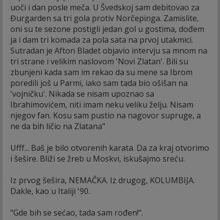
uoči i dan posle meča. U Švedskoj sam debitovao za
Đurgarden sa tri gola protiv Norčepinga. Zamislite,
oni su te sezone postigli jedan gol u gostima, dođem
ja i dam tri komada za pola sata na prvoj utakmici.
Sutradan je Afton Bladet objavio intervju sa mnom na
tri strane i velikim naslovom 'Novi Zlatan'. Bili su
zbunjeni kada sam im rekao da su mene sa Ibrom
poredili još u Parmi, iako sam tada bio ošišan na
'vojničku'. Nikada se nisam upoznao sa
Ibrahimovićem, niti imam neku veliku želju. Nisam
njegov fan. Kosu sam pustio na nagovor supruge, a
ne da bih ličio na Zlatana"
Ufff... Baš je bilo otvorenih karata. Da za kraj otvorimo
i šešire. Bliži se žreb u Moskvi, iskušajmo sreću.
Iz prvog šešira, NEMAČKA. Iz drugog, KOLUMBIJA.
Dakle, kao u Italiji '90.
"Gde bih se sećao, tada sam rođen!".