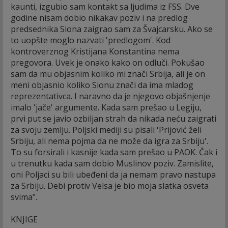
kaunti, izgubio sam kontakt sa ljudima iz FSS. Dve
godine nisam dobio nikakav poziv i na predlog
predsednika Siona zaigrao sam za Švajcarsku. Ako se
to uopšte moglo nazvati 'predlogom'. Kod
kontroverznog Kristijana Konstantina nema
pregovora. Uvek je onako kako on odluči. Pokušao
sam da mu objasnim koliko mi znači Srbija, ali je on
meni objasnio koliko Sionu znači da ima mladog
reprezentativca. I naravno da je njegovo objašnjenje
imalo 'jače' argumente. Kada sam prešao u Legiju,
prvi put se javio ozbiljan strah da nikada neću zaigrati
za svoju zemlju. Poljski mediji su pisali 'Prijović želi
Srbiju, ali nema pojma da ne može da igra za Srbiju'.
To su forsirali i kasnije kada sam prešao u PAOK. Čak i
u trenutku kada sam dobio Muslinov poziv. Zamislite,
oni Poljaci su bili ubeđeni da ja nemam pravo nastupa
za Srbiju. Debi protiv Velsa je bio moja slatka osveta
svima".
KNJIGE