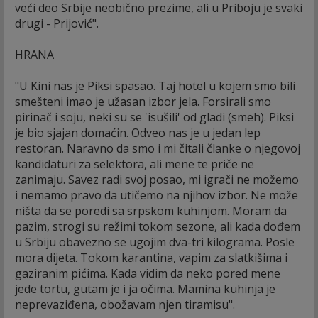
veći deo Srbije neobično prezime, ali u Priboju je svaki
drugi - Prijović".
HRANA
"U Kini nas je Piksi spasao. Taj hotel u kojem smo bili
smešteni imao je užasan izbor jela. Forsirali smo
pirinač i soju, neki su se 'isušili' od gladi (smeh). Piksi
je bio sjajan domaćin. Odveo nas je u jedan lep
restoran. Naravno da smo i mi čitali članke o njegovoj
kandidaturi za selektora, ali mene te priče ne
zanimaju. Savez radi svoj posao, mi igrači ne možemo
i nemamo pravo da utičemo na njihov izbor. Ne može
ništa da se poredi sa srpskom kuhinjom. Moram da
pazim, strogi su režimi tokom sezone, ali kada dođem
u Srbiju obavezno se ugojim dva-tri kilograma. Posle
mora dijeta. Tokom karantina, vapim za slatkišima i
gaziranim pićima. Kada vidim da neko pored mene
jede tortu, gutam je i ja očima. Mamina kuhinja je
neprevaziđena, obožavam njen tiramisu".