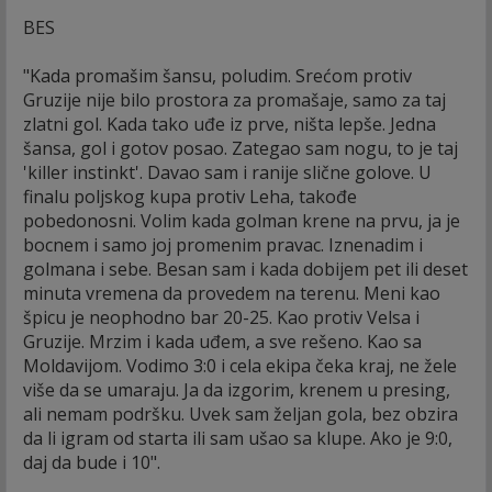
BES
"Kada promašim šansu, poludim. Srećom protiv
Gruzije nije bilo prostora za promašaje, samo za taj
zlatni gol. Kada tako uđe iz prve, ništa lepše. Jedna
šansa, gol i gotov posao. Zategao sam nogu, to je taj
'killer instinkt'. Davao sam i ranije slične golove. U
finalu poljskog kupa protiv Leha, takođe
pobedonosni. Volim kada golman krene na prvu, ja je
bocnem i samo joj promenim pravac. Iznenadim i
golmana i sebe. Besan sam i kada dobijem pet ili deset
minuta vremena da provedem na terenu. Meni kao
špicu je neophodno bar 20-25. Kao protiv Velsa i
Gruzije. Mrzim i kada uđem, a sve rešeno. Kao sa
Moldavijom. Vodimo 3:0 i cela ekipa čeka kraj, ne žele
više da se umaraju. Ja da izgorim, krenem u presing,
ali nemam podršku. Uvek sam željan gola, bez obzira
da li igram od starta ili sam ušao sa klupe. Ako je 9:0,
daj da bude i 10".