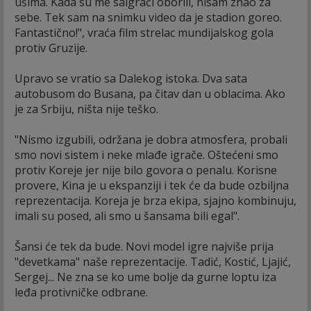
ušima. Kada su me saigrači oborili, nisam znao za
sebe. Tek sam na snimku video da je stadion goreo.
Fantastično!", vraća film strelac mundijalskog gola
protiv Gruzije.
Upravo se vratio sa Dalekog istoka. Dva sata
autobusom do Busana, pa čitav dan u oblacima. Ako
je za Srbiju, ništa nije teško.
"Nismo izgubili, održana je dobra atmosfera, probali
smo novi sistem i neke mlađe igrače. Oštećeni smo
protiv Koreje jer nije bilo govora o penalu. Korisne
provere, Kina je u ekspanziji i tek će da bude ozbiljna
reprezentacija. Koreja je brza ekipa, sjajno kombinuju,
imali su posed, ali smo u šansama bili egal".
Šansi će tek da bude. Novi model igre najviše prija
"devetkama" naše reprezentacije. Tadić, Kostić, Ljajić,
Sergej... Ne zna se ko ume bolje da gurne loptu iza
leđa protivničke odbrane.