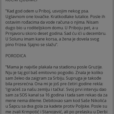
"Kad god odem u Priboj, usvojim nekog psa.
Uglavnom one lovačke. Kratkodlake lutalice. Posle ih
ostavim rođacima da vode računa o njima. Nisam
dugo bio u roditeljskom domu. U Priboju pet, a u
Prnjavoru skoro deset godina. Sad ću ići u decembru.
U Solunu imam kane korsa, a žena je dovela svog
pino frizea. Sjajno se slažu".
PORODICA
"Mama je najviše plakala na stadionu posle Gruzije.
Nju je taj gol baš emitovno pogodio. Znala je koliko
sam želeo da zaigram za Srbiju. Supruga je takođe
bila presrećna. Ona mi je još pre četiri godine rekla:
'Igraćeš za našu zemlju i tačka'. Svoj prvi intervju dao
sam za SOS kanal sa 16 godina i tada sam rekao da za
mene nema dileme. Debitovao sam kod Saše Nikolića
u Šapcu sa dva gola za kadete protiv Poljske. Posle su
me zvali Krmpotić i Stanojević, ali po prelasku u Derbi