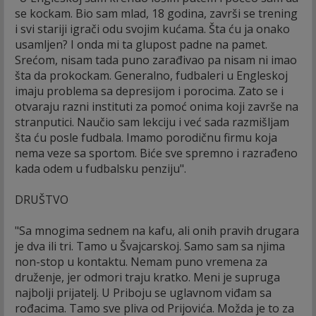
se kockam. Bio sam mlad, 18 godina, završi se trening
i svi stariji igrači odu svojim kućama. Šta ću ja onako
usamljen? I onda mi ta glupost padne na pamet.
Srećom, nisam tada puno zarađivao pa nisam ni imao
šta da prokockam. Generalno, fudbaleri u Engleskoj
imaju problema sa depresijom i porocima. Zato se i
otvaraju razni instituti za pomoć onima koji završe na
stranputici. Naučio sam lekciju i već sada razmišljam
šta ću posle fudbala. Imamo porodičnu firmu koja
nema veze sa sportom. Biće sve spremno i razrađeno
kada odem u fudbalsku penziju".
DRUŠTVO
"Sa mnogima sednem na kafu, ali onih pravih drugara
je dva ili tri. Tamo u Švajcarskoj. Samo sam sa njima
non-stop u kontaktu. Nemam puno vremena za
druženje, jer odmori traju kratko. Meni je supruga
najbolji prijatelj. U Priboju se uglavnom viđam sa
rođacima. Tamo sve pliva od Prijovića. Možda je to za