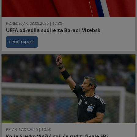
PONEDELJAK, 03.08.2026 | 17:38
UEFA odredila sudije za Borac i Vitebsk
PROČITAJ VIŠE
PETAK, 17.07.2026 | 10:50
Ko je Slavko Vinčić koji će suditi finale SP?