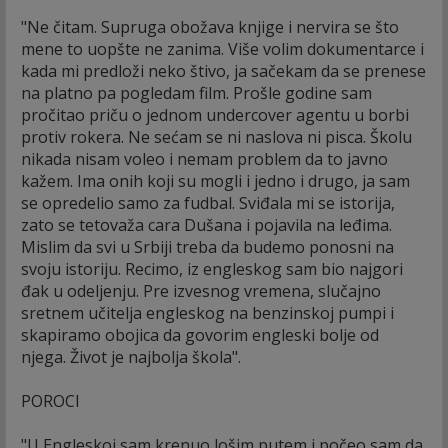
"Ne čitam. Supruga obožava knjige i nervira se što
mene to uopšte ne zanima. Više volim dokumentarce i
kada mi predloži neko štivo, ja sačekam da se prenese
na platno pa pogledam film. Prošle godine sam
pročitao priču o jednom undercover agentu u borbi
protiv rokera. Ne sećam se ni naslova ni pisca. Školu
nikada nisam voleo i nemam problem da to javno
kažem. Ima onih koji su mogli i jedno i drugo, ja sam
se opredelio samo za fudbal. Sviđala mi se istorija,
zato se tetovaža cara Dušana i pojavila na leđima.
Mislim da svi u Srbiji treba da budemo ponosni na
svoju istoriju. Recimo, iz engleskog sam bio najgori
đak u odeljenju. Pre izvesnog vremena, slučajno
sretnem učitelja engleskog na benzinskoj pumpi i
skapiramo obojica da govorim engleski bolje od
njega. Život je najbolja škola".
POROCI
"U Engleskoj sam krenuo lošim putem i počeo sam da