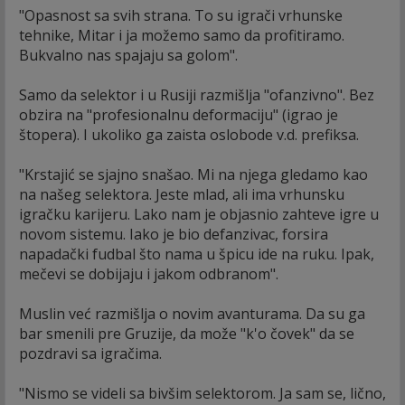
"Opasnost sa svih strana. To su igrači vrhunske
tehnike, Mitar i ja možemo samo da profitiramo.
Bukvalno nas spajaju sa golom".
Samo da selektor i u Rusiji razmišlja "ofanzivno". Bez
obzira na "profesionalnu deformaciju" (igrao je
štopera). I ukoliko ga zaista oslobode v.d. prefiksa.
"Krstajić se sjajno snašao. Mi na njega gledamo kao
na našeg selektora. Jeste mlad, ali ima vrhunsku
igračku karijeru. Lako nam je objasnio zahteve igre u
novom sistemu. Iako je bio defanzivac, forsira
napadački fudbal što nama u špicu ide na ruku. Ipak,
mečevi se dobijaju i jakom odbranom".
Muslin već razmišlja o novim avanturama. Da su ga
bar smenili pre Gruzije, da može "k'o čovek" da se
pozdravi sa igračima.
"Nismo se videli sa bivšim selektorom. Ja sam se, lično,