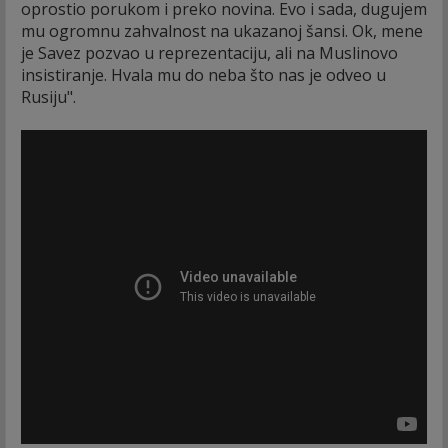
oprostio porukom i preko novina. Evo i sada, dugujem
mu ogromnu zahvalnost na ukazanoj šansi. Ok, mene
je Savez pozvao u reprezentaciju, ali na Muslinovo
insistiranje. Hvala mu do neba što nas je odveo u
Rusiju".