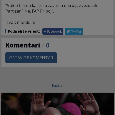
"Voleo bih da karijeru završim u Srbiji. Zvezda ili
Partizan? Ne. FAP Priboj".
Izvor: mondo.rs
Podijelite vijest:
Facebook
Twitter
Komentari
/
0
OSTAVITE KOMENTAR
Fudbal