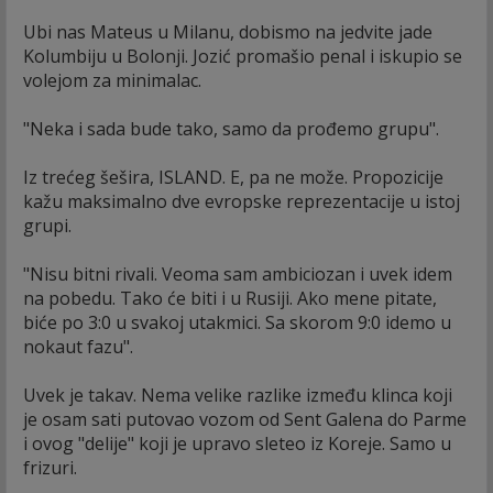
Ubi nas Mateus u Milanu, dobismo na jedvite jade
Kolumbiju u Bolonji. Jozić promašio penal i iskupio se
volejom za minimalac.
"Neka i sada bude tako, samo da prođemo grupu".
Iz trećeg šešira, ISLAND. E, pa ne može. Propozicije
kažu maksimalno dve evropske reprezentacije u istoj
grupi.
"Nisu bitni rivali. Veoma sam ambiciozan i uvek idem
na pobedu. Tako će biti i u Rusiji. Ako mene pitate,
biće po 3:0 u svakoj utakmici. Sa skorom 9:0 idemo u
nokaut fazu".
Uvek je takav. Nema velike razlike između klinca koji
je osam sati putovao vozom od Sent Galena do Parme
i ovog "delije" koji je upravo sleteo iz Koreje. Samo u
frizuri.