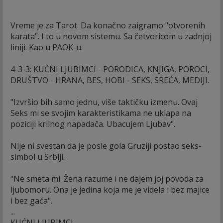
Vreme je za Tarot. Da konačno zaigramo "otvorenih
karata". I to u novom sistemu. Sa četvoricom u zadnjoj
liniji. Kao u PAOK-u.
4-3-3: KUĆNI LJUBIMCI - PORODICA, KNJIGA, POROCI,
DRUŠTVO - HRANA, BES, HOBI - SEKS, SREĆA, MEDIJI.
"Izvršio bih samo jednu, više taktičku izmenu. Ovaj
Seks mi se svojim karakteristikama ne uklapa na
poziciji krilnog napadača. Ubacujem Ljubav".
Nije ni svestan da je posle gola Gruziji postao seks-
simbol u Srbiji.
"Ne smeta mi. Žena razume i ne dajem joj povoda za
ljubomoru. Ona je jedina koja me je videla i bez majice
i bez gaća".
...
KUĆNI LJUBIMCI