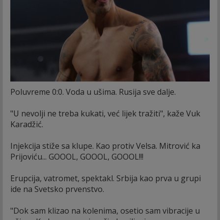
Poluvreme 0:0. Voda u ušima. Rusija sve dalje.
"U nevolji ne treba kukati, već lijek tražiti", kaže Vuk
Karadžić.
Injekcija stiže sa klupe. Kao protiv Velsa. Mitrović ka
Prijoviću... GOOOL, GOOOL, GOOOL!!!
Erupcija, vatromet, spektakl. Srbija kao prva u grupi
ide na Svetsko prvenstvo.
"Dok sam klizao na kolenima, osetio sam vibracije u