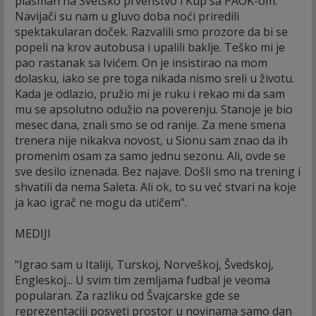
plasman na Svetsko prvenstvo i Kup sa PAOK-om.
Navijači su nam u gluvo doba noći priredili
spektakularan doček. Razvalili smo prozore da bi se
popeli na krov autobusa i upalili baklje. Teško mi je
pao rastanak sa Ivićem. On je insistirao na mom
dolasku, iako se pre toga nikada nismo sreli u životu.
Kada je odlazio, pružio mi je ruku i rekao mi da sam
mu se apsolutno odužio na poverenju. Stanoje je bio
mesec dana, znali smo se od ranije. Za mene smena
trenera nije nikakva novost, u Sionu sam znao da ih
promenim osam za samo jednu sezonu. Ali, ovde se
sve desilo iznenada. Bez najave. Došli smo na trening i
shvatili da nema Saleta. Ali ok, to su već stvari na koje
ja kao igrač ne mogu da utičem".
MEDIJI
"Igrao sam u Italiji, Turskoj, Norveškoj, Švedskoj,
Engleskoj... U svim tim zemljama fudbal je veoma
popularan. Za razliku od Švajcarske gde se
reprezentaciji posveti prostor u novinama samo dan