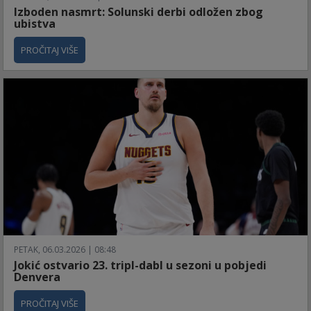
Izboden nasmrt: Solunski derbi odložen zbog
ubistva
PROČITAJ VIŠE
PETAK, 06.03.2026 | 08:48
Jokić ostvario 23. tripl-dabl u sezoni u pobjedi
Denvera
PROČITAJ VIŠE