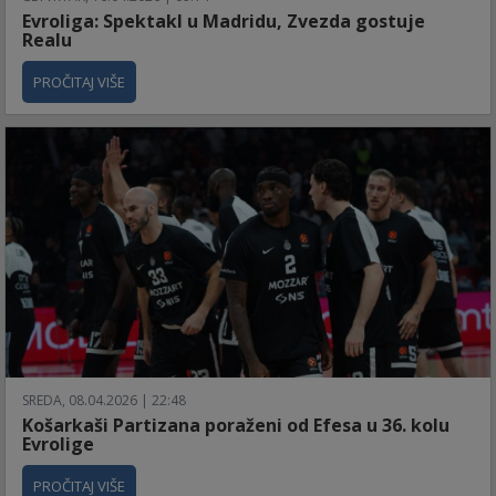
Evroliga: Spektakl u Madridu, Zvezda gostuje
Realu
PROČITAJ VIŠE
SREDA, 08.04.2026 | 22:48
Košarkaši Partizana poraženi od Efesa u 36. kolu
Evrolige
PROČITAJ VIŠE