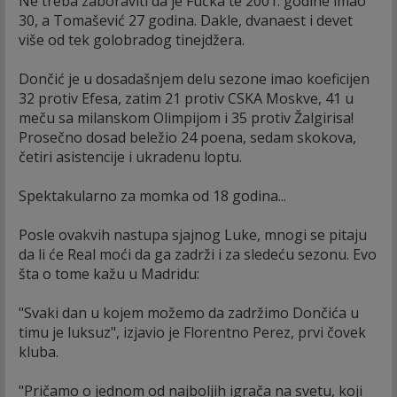
Ne treba zaboraviti da je Fućka te 2001. godine imao
30, a Tomašević 27 godina. Dakle, dvanaest i devet
više od tek golobradog tinejdžera.
Dončić je u dosadašnjem delu sezone imao koeficijen
32 protiv Efesa, zatim 21 protiv CSKA Moskve, 41 u
meču sa milanskom Olimpijom i 35 protiv Žalgirisa!
Prosečno dosad beležio 24 poena, sedam skokova,
četiri asistencije i ukradenu loptu.
Spektakularno za momka od 18 godina...
Posle ovakvih nastupa sjajnog Luke, mnogi se pitaju
da li će Real moći da ga zadrži i za sledeću sezonu. Evo
šta o tome kažu u Madridu:
"Svaki dan u kojem možemo da zadržimo Dončića u
timu je luksuz", izjavio je Florentno Perez, prvi čovek
kluba.
"Pričamo o jednom od najboljih igrača na svetu, koji