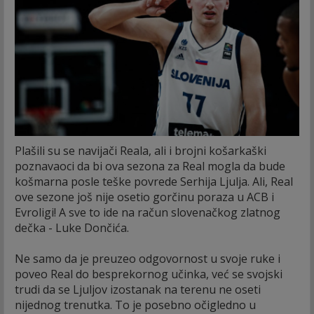
Plašili su se navijači Reala, ali i brojni košarkaški
poznavaoci da bi ova sezona za Real mogla da bude
košmarna posle teške povrede Serhija Ljulja. Ali, Real
ove sezone još nije osetio gorčinu poraza u ACB i
Evroligi! A sve to ide na račun slovenačkog zlatnog
dečka - Luke Dončića.
Ne samo da je preuzeo odgovornost u svoje ruke i
poveo Real do besprekornog učinka, već se svojski
trudi da se Ljuljov izostanak na terenu ne oseti
nijednog trenutka. To je posebno očigledno u