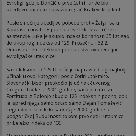
Evroligi, gde je Dončić u prve četiri runde bio
ubedljivo najbolji i najvažniji igrač Kraljevskog kluba.
Posle sinoćnje ubedljive pobede protiv Žalgirisa u
Kaunasu i novih 28 poena, devet skokova i četiri
asistencije Luka je skupio indeks korisnosti 35 i stigao
do ukupnog indeksa od 129! Prosečno - 32,2.
Odnosno - 76 indeksnih poena u dve ovonedeljne
evroligaške utakmice!
Sa indeksom od 129 Dončić je napravio drugi najbolji
učinak u ovoj kategoriji posle četiri utakmice.
Slovenački biser preskočio je učinak čuvenog
Gregora Fućke iz 2001. godine, kada je u dresu
Fortituda iz Bolonje skupio 125 indeksnih poena, dok
je ispred njega samo ostao samo Dejan Tomašević!
Legendarni srpski košarkaš je 2000. godine u
podgoričkoj Budućnosti tokom prve četiri utakmice
pribeležio indeks od 135!