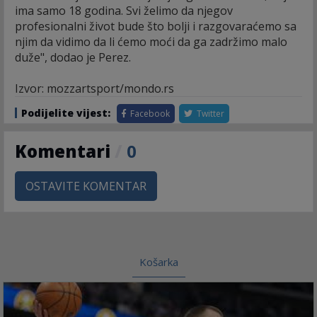
ima samo 18 godina. Svi želimo da njegov
profesionalni život bude što bolji i razgovaraćemo sa
njim da vidimo da li ćemo moći da ga zadržimo malo
duže", dodao je Perez.
Izvor: mozzartsport/mondo.rs
Podijelite vijest:
Facebook
Twitter
Komentari
/
0
OSTAVITE KOMENTAR
Košarka