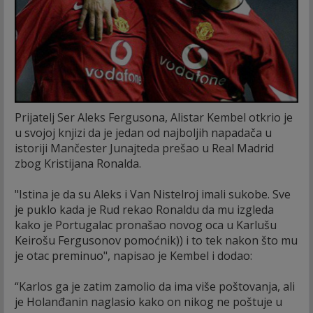
Prijatelj Ser Aleks Fergusona, Alistar Kembel otkrio je
u svojoj knjizi da je jedan od najboljih napadača u
istoriji Mančester Junajteda prešao u Real Madrid
zbog Kristijana Ronalda.
"Istina je da su Aleks i Van Nistelroj imali sukobe. Sve
je puklo kada je Rud rekao Ronaldu da mu izgleda
kako je Portugalac pronašao novog oca u Karlušu
Keirošu Fergusonov pomoćnik)) i to tek nakon što mu
je otac preminuo", napisao je Kembel i dodao:
“Karlos ga je zatim zamolio da ima više poštovanja, ali
je Holanđanin naglasio kako on nikog ne poštuje u