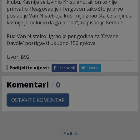
klubu. Kasnije se izvinio Kristijanu, ali on to nije
prihvatio. Reagovao je i Ferguson tako što je prvo
poslao je Van Nistelroja kući, nije znao šta će s njim, a
kasnije je odlučio da ga proda“, napisao je Kembel.
Rud Van Nistelroj igrao je pet godina za ’Crvene
Đavole’ postigavši ukupno 150 golova.
Izvor: B92
Podijelite vijest:
Facebook
Twitter
Komentari
/
0
OSTAVITE KOMENTAR
Fudbal