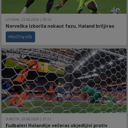
UTORAK, 23.06.2026 | 05:15
Norveška izborila nokaut fazu, Haland briljirao
PROČITAJ VIŠE
SUBOTA, 20.06.2026 | 21:11
Fudbaleri Holandije večeras ubjedljivi protiv