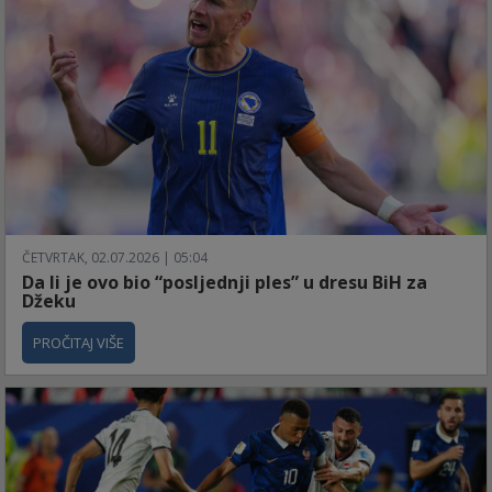
ČETVRTAK, 02.07.2026 | 05:04
Da li je ovo bio “posljednji ples” u dresu BiH za
Džeku
PROČITAJ VIŠE