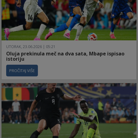
UTORAK, 23.06.2026 | 05:21
Oluja prekinula meč na dva sata, Mbape ispisao
istoriju
PROČITAJ VIŠE