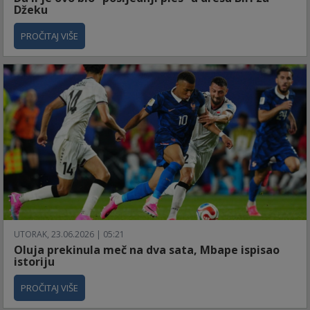
Džeku
PROČITAJ VIŠE
UTORAK, 23.06.2026 | 05:21
Oluja prekinula meč na dva sata, Mbape ispisao
istoriju
PROČITAJ VIŠE