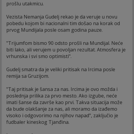
prošlu utakmicu.
Vezista Nemanja Gudelj rekao je da veruje u novu
pobedu kojom bi nacionalni tim došao na korak od
prvog Mundijala posle osam godina pauze.
"Trijumfom bismo 90 odsto prošli na Mundijal. Neće
biti lako, ali verujem u povoljan rezultat. Atmosfera je
vrhunska i svi smo optimisti".
Gudelj smatra da je veliki pritisak na Ircima posle
remija sa Gruzijom.
"Taj pritisak je šansa za nas. Ircima je ovo možda i
poslednja prilika za prvo mesto. Ako izgube, neće
imati šanse da završe kao prvi. Takva situacija može
da bude olakšanje za nas, ali moramo da izađemo
visoko i odgovorimo na njihov napad", zaključio je
fudbaler kineskog Tjanđina.