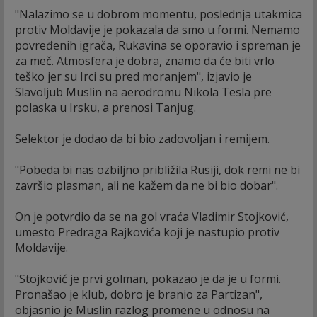
"Nalazimo se u dobrom momentu, poslednja utakmica
protiv Moldavije je pokazala da smo u formi. Nemamo
povređenih igrača, Rukavina se oporavio i spreman je
za meč. Atmosfera je dobra, znamo da će biti vrlo
teško jer su Irci su pred moranjem", izjavio je
Slavoljub Muslin na aerodromu Nikola Tesla pre
polaska u Irsku, a prenosi Tanjug.
Selektor je dodao da bi bio zadovoljan i remijem.
"Pobeda bi nas ozbiljno približila Rusiji, dok remi ne bi
završio plasman, ali ne kažem da ne bi bio dobar".
On je potvrdio da se na gol vraća Vladimir Stojković,
umesto Predraga Rajkovića koji je nastupio protiv
Moldavije.
"Stojković je prvi golman, pokazao je da je u formi.
Pronašao je klub, dobro je branio za Partizan",
objasnio je Muslin razlog promene u odnosu na