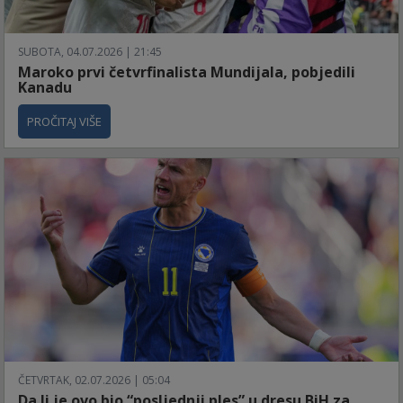
SUBOTA, 04.07.2026 | 21:45
Maroko prvi četvrfinalista Mundijala, pobjedili
Kanadu
PROČITAJ VIŠE
ČETVRTAK, 02.07.2026 | 05:04
Da li je ovo bio “posljednji ples” u dresu BiH za