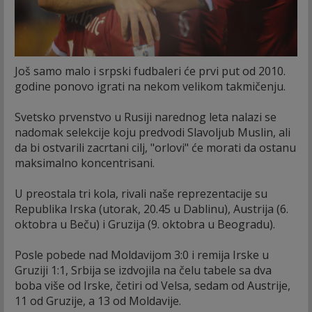
Još samo malo i srpski fudbaleri će prvi put od 2010.
godine ponovo igrati na nekom velikom takmičenju.
Svetsko prvenstvo u Rusiji narednog leta nalazi se
nadomak selekcije koju predvodi Slavoljub Muslin, ali
da bi ostvarili zacrtani cilj, "orlovi" će morati da ostanu
maksimalno koncentrisani.
U preostala tri kola, rivali naše reprezentacije su
Republika Irska (utorak, 20.45 u Dablinu), Austrija (6.
oktobra u Beču) i Gruzija (9. oktobra u Beogradu).
Posle pobede nad Moldavijom 3:0 i remija Irske u
Gruziji 1:1, Srbija se izdvojila na čelu tabele sa dva
boba više od Irske, četiri od Velsa, sedam od Austrije,
11 od Gruzije, a 13 od Moldavije.