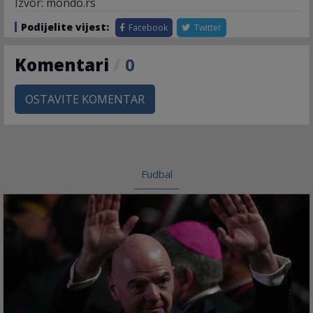
Izvor: mondo.rs
Podijelite vijest:
Facebook
Twitter
Komentari
/
0
OSTAVITE KOMENTAR
Fudbal