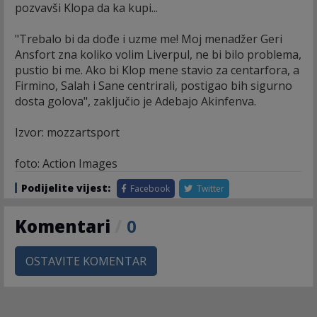
pozvavši Klopa da ka kupi...
"Trebalo bi da dođe i uzme me! Moj menadžer Geri
Ansfort zna koliko volim Liverpul, ne bi bilo problema,
pustio bi me. Ako bi Klop mene stavio za centarfora, a
Firmino, Salah i Sane centrirali, postigao bih sigurno
dosta golova", zaključio je Adebajo Akinfenva.
Izvor: mozzartsport
foto: Action Images
Podijelite vijest:
Facebook
Twitter
Komentari
/
0
OSTAVITE KOMENTAR