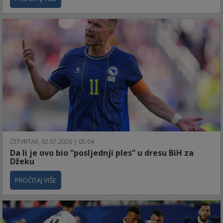
ČETVRTAK, 02.07.2026 | 05:04
Da li je ovo bio “posljednji ples” u dresu BiH za
Džeku
PROČITAJ VIŠE