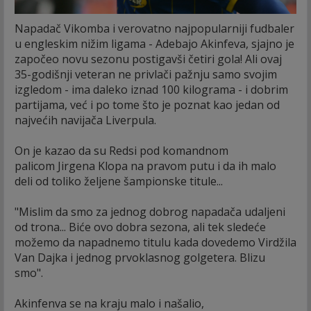
Napadač Vikomba i verovatno najpopularniji fudbaler
u engleskim nižim ligama - Adebajo Akinfeva, sjajno je
započeo novu sezonu postigavši četiri gola! Ali ovaj
35-godišnji veteran ne privlači pažnju samo svojim
izgledom - ima daleko iznad 100 kilograma - i dobrim
partijama, već i po tome što je poznat kao jedan od
najvećih navijača Liverpula.
On je kazao da su Redsi pod komandnom
palicom Jirgena Klopa na pravom putu i da ih malo
deli od toliko željene šampionske titule...
"Mislim da smo za jednog dobrog napadača udaljeni
od trona... Biće ovo dobra sezona, ali tek sledeće
možemo da napadnemo titulu kada dovedemo Virdžila
Van Dajka i jednog prvoklasnog golgetera. Blizu
smo".
Akinfenva se na kraju malo i našalio,