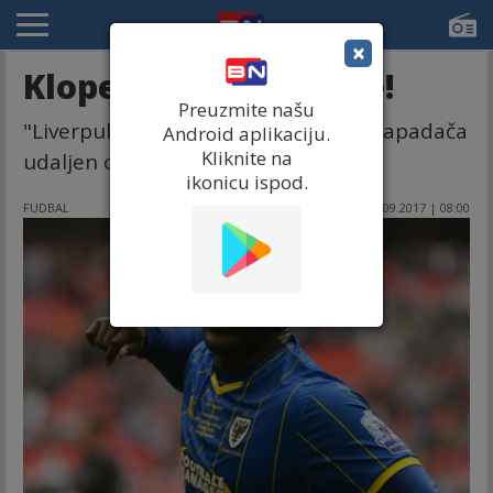
×
Klope, dođi i uzmi me!
Preuzmite našu
"Liverpul je za jednog prvoklasnog napadača
Android aplikaciju.
Kliknite na
udaljen od titule". . .
ikonicu ispod.
FUDBAL
04.09.2017 | 08:00