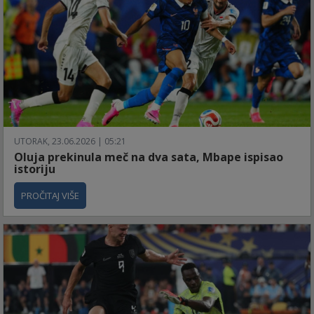
UTORAK, 23.06.2026 | 05:21
Oluja prekinula meč na dva sata, Mbape ispisao
istoriju
PROČITAJ VIŠE