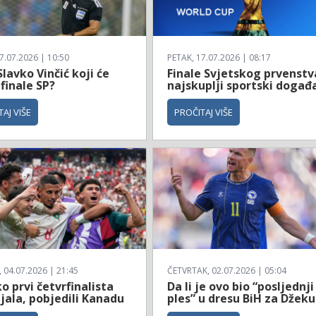
7.07.2026 | 10:50
PETAK, 17.07.2026 | 08:17
Slavko Vinčić koji će
Finale Svjetskog prvenstv
 finale SP?
najskuplji sportski događ
AJ VIŠE
PROČITAJ VIŠE
04.07.2026 | 21:45
ČETVRTAK, 02.07.2026 | 05:04
 prvi četvrfinalista
Da li je ovo bio “posljednji
jala, pobjedili Kanadu
ples” u dresu BiH za Džeku