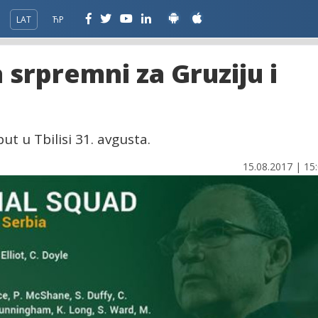
LAT
ЋР
a srpremni za Gruziju i
ut u Tbilisi 31. avgusta.
15.08.2017 | 15