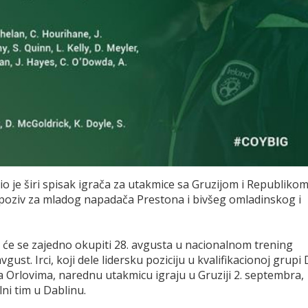
io je širi spisak igrača za utakmice sa Gruzijom i Republiko
i poziv za mladog napadača Prestona i bivšeg omladinskog i
i će se zajedno okupiti 28. avgusta u nacionalnom trening
vgust. Irci, koji dele lidersku poziciju u kvalifikacionoj grupi 
a Orlovima, narednu utakmicu igraju u Gruziji 2. septembra,
lni tim u Dablinu.