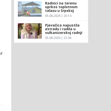
Radnici na terenu
uprkos toplotnom
talasu u Srpskoj
05.08.2026 | 20:14
Pjevačica napustila
estradu i radila u
vulkanizerskoj radnji
05.08.2026 | 22:38
ef