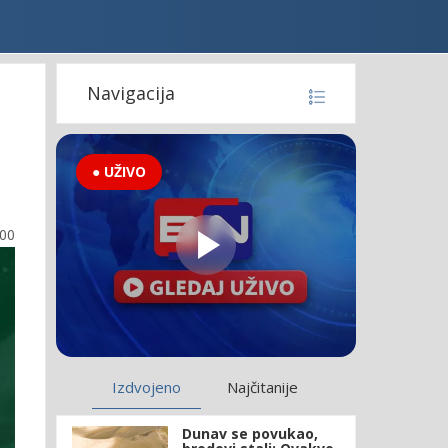
Navigacija
● UŽIVO
:00
Izdvojeno
Najčitanije
Dunav se povukao,