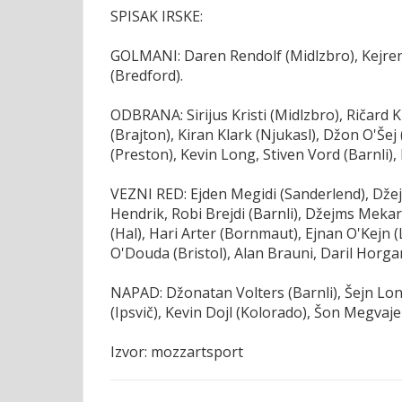
SPISAK IRSKE:
GOLMANI: Daren Rendolf (Midlzbro), Kejren V
(Bredford).
ODBRANA: Sirijus Kristi (Midlzbro), Ričard Ki
(Brajton), Kiran Klark (Njukasl), Džon O'Š
(Preston), Kevin Long, Stiven Vord (Barnli)
VEZNI RED: Ejden Megidi (Sanderlend), Džej
Hendrik, Robi Brejdi (Barnli), Džejms Mekarti
(Hal), Hari Arter (Bornmaut), Ejnan O'Kejn (
O'Douda (Bristol), Alan Brauni, Daril Horga
NAPAD: Džonatan Volters (Barnli), Šejn Lon
(Ipsvič), Kevin Dojl (Kolorado), Šon Megvaje
Izvor: mozzartsport