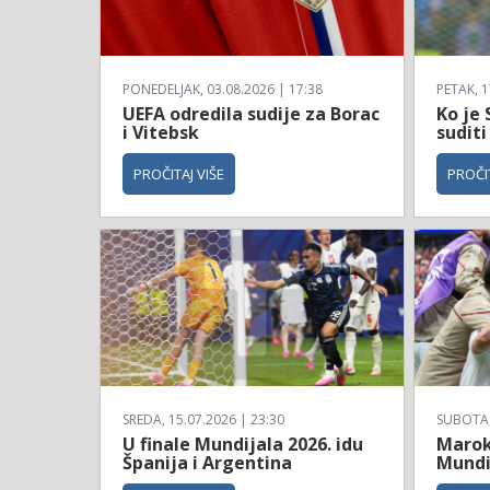
PONEDELJAK, 03.08.2026 | 17:38
PETAK, 1
UEFA odredila sudije za Borac
Ko je 
i Vitebsk
suditi
PROČITAJ VIŠE
PROČIT
SREDA, 15.07.2026 | 23:30
SUBOTA, 
U finale Mundijala 2026. idu
Maroko
Španija i Argentina
Mundi