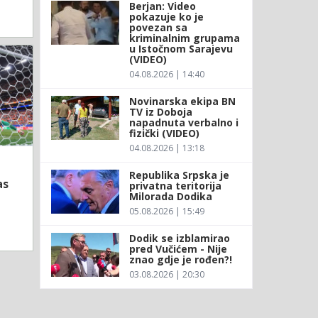
Berjan: Video
pokazuje ko je
povezan sa
kriminalnim grupama
u Istočnom Sarajevu
(VIDEO)
04.08.2026 | 14:40
Novinarska ekipa BN
TV iz Doboja
napadnuta verbalno i
fizički (VIDEO)
04.08.2026 | 13:18
Republika Srpska je
as
privatna teritorija
Milorada Dodika
05.08.2026 | 15:49
Dodik se izblamirao
pred Vučićem - Nije
znao gdje je rođen?!
03.08.2026 | 20:30