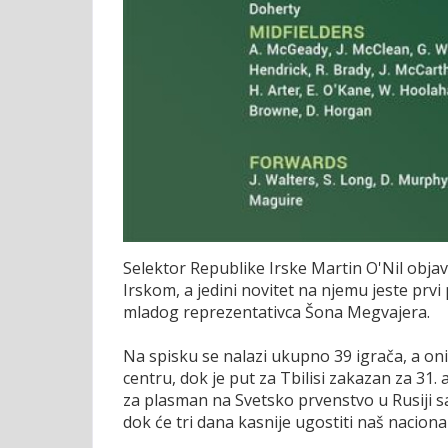
Selektor Republike Irske Martin O'Nil objav
Irskom, a jedini novitet na njemu jeste prv
mladog reprezentativca Šona Megvajera.
Na spisku se nalazi ukupno 39 igrača, a on
centru, dok je put za Tbilisi zakazan za 31. a
za plasman na Svetsko prvenstvo u Rusiji s
dok će tri dana kasnije ugostiti naš naciona