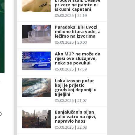
brodovi stali: Ovakve
prizore ne pamte ni
iskusni kapetani
05.08.2026 | 22:19
Paradoks: BiH uvozi
milione litara vode, a
ležimo na izvorima
05.08.2026 | 20:00
Ako MUP ne može da
riješi ove slučajeve,
neka se povuku!
05.08.2026 | 17:59
m
Lokalizovan požar
koji je prijetio
gradskoj deponiji u
Bijeljini
05.08.2026 | 21:07
Banjalučanin pijan
D
palio vatru na njivi,
napravio haos
05.08.2026 | 22:08