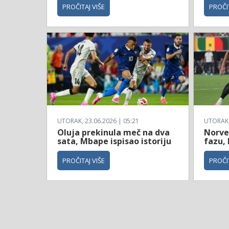
PROČITAJ VIŠE
PROČIT
UTORAK, 23.06.2026 | 05:21
UTORAK, 
Oluja prekinula meč na dva
Norve
sata, Mbape ispisao istoriju
fazu, 
PROČITAJ VIŠE
PROČIT