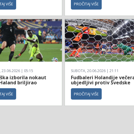
AJ VIŠE
PROČITAJ VIŠE
23.06.2026 | 05:15
SUBOTA, 20.06.2026 | 21:11
ška izborila nokaut
Fudbaleri Holandije večer
Haland briljirao
ubjedljivi protiv Švedske
AJ VIŠE
PROČITAJ VIŠE