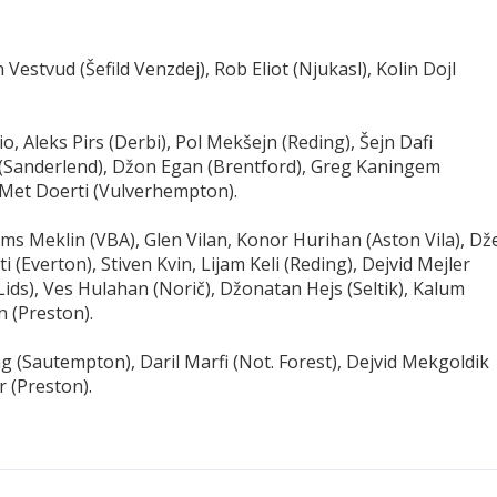
estvud (Šefild Venzdej), Rob Eliot (Njukasl), Kolin Dojl
o, Aleks Pirs (Derbi), Pol Mekšejn (Reding), Šejn Dafi
ej (Sanderlend), Džon Egan (Brentford), Greg Kaningem
, Met Doerti (Vulverhempton).
ms Meklin (VBA), Glen Vilan, Konor Hurihan (Aston Vila), Dž
 (Everton), Stiven Kvin, Lijam Keli (Reding), Dejvid Mejler
Lids), Ves Hulahan (Norič), Džonatan Hejs (Seltik), Kalum
n (Preston).
g (Sautempton), Daril Marfi (Not. Forest), Dejvid Mekgoldik
r (Preston).