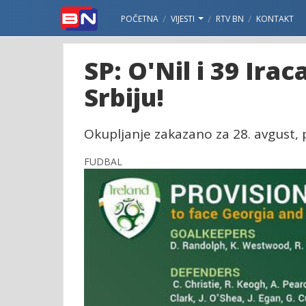
POČETNA
VIJESTI
RTV BN
KONTAKT
SP: O'Nil i 39 Irac
Srbiju!
Okupljanje zakazano za 28. avgust, p
FUDBAL