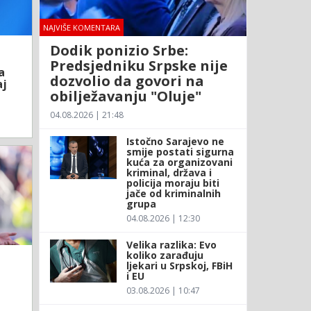
NAJVIŠE KOMENTARA
Dodik ponizio Srbe:
Predsjedniku Srpske nije
a
dozvolio da govori na
aj
obilježavanju "Oluje"
04.08.2026 | 21:48
Istočno Sarajevo ne
smije postati sigurna
kuća za organizovani
kriminal, država i
policija moraju biti
jače od kriminalnih
grupa
04.08.2026 | 12:30
Velika razlika: Evo
koliko zarađuju
ljekari u Srpskoj, FBiH
i EU
03.08.2026 | 10:47