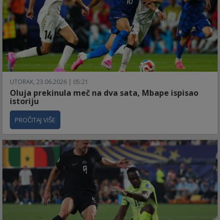
UTORAK, 23.06.2026 | 05:21
Oluja prekinula meč na dva sata, Mbape ispisao
istoriju
PROČITAJ VIŠE