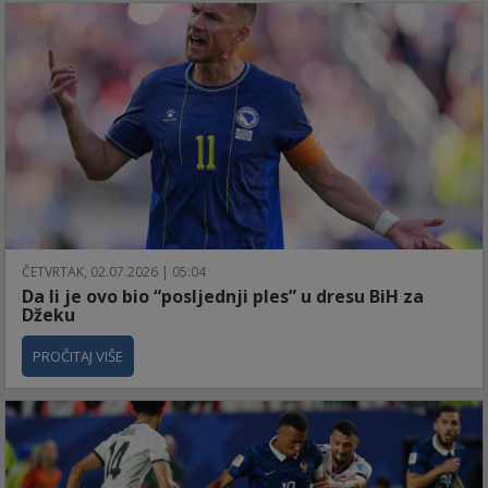
ČETVRTAK, 02.07.2026 | 05:04
Da li je ovo bio “posljednji ples” u dresu BiH za
Džeku
PROČITAJ VIŠE