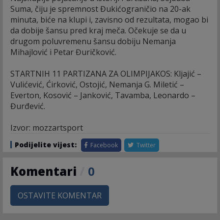
Suma, čiju je spremnost Đukićograničio na 20-ak
minuta, biće na klupi i, zavisno od rezultata, mogao bi
da dobije šansu pred kraj meča. Očekuje se da u
drugom poluvremenu šansu dobiju Nemanja
Mihajlović i Petar Đuričković.
STARTNIH 11 PARTIZANA ZA OLIMPIJAKOS: Kljajić –
Vulićević, Ćirković, Ostojić, Nemanja G. Miletić –
Everton, Kosović – Janković, Tavamba, Leonardo –
Đurđević.
Izvor: mozzartsport
Podijelite vijest:
Facebook
Twitter
Komentari
/
0
OSTAVITE KOMENTAR