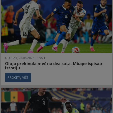
UTORAK, 23.06.2026 | 05:21
Oluja prekinula meč na dva sata, Mbape ispisao
istoriju
PROČITAJ VIŠE