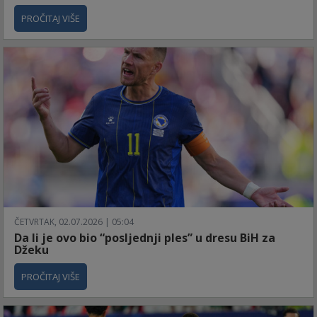
PROČITAJ VIŠE
ČETVRTAK, 02.07.2026 | 05:04
Da li je ovo bio “posljednji ples” u dresu BiH za
Džeku
PROČITAJ VIŠE