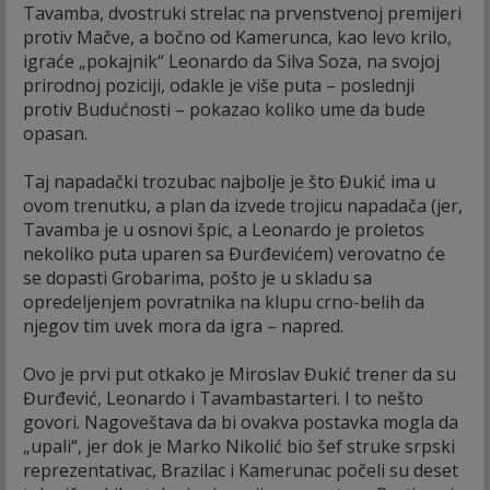
Tavamba, dvostruki strelac na prvenstvenoj premijeri
protiv Mačve, a bočno od Kamerunca, kao levo krilo,
igraće „pokajnik“ Leonardo da Silva Soza, na svojoj
prirodnoj poziciji, odakle je više puta – poslednji
protiv Budućnosti – pokazao koliko ume da bude
opasan.
Taj napadački trozubac najbolje je što Đukić ima u
ovom trenutku, a plan da izvede trojicu napadača (jer,
Tavamba je u osnovi špic, a Leonardo je proletos
nekoliko puta uparen sa Đurđevićem) verovatno će
se dopasti Grobarima, pošto je u skladu sa
opredeljenjem povratnika na klupu crno-belih da
njegov tim uvek mora da igra – napred.
Ovo je prvi put otkako je Miroslav Đukić trener da su
Đurđević, Leonardo i Tavambastarteri. I to nešto
govori. Nagoveštava da bi ovakva postavka mogla da
„upali“, jer dok je Marko Nikolić bio šef struke srpski
reprezentativac, Brazilac i Kamerunac počeli su deset