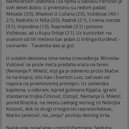
takmičarskih utakmica i sa njima u sastavu Partizan je
svih deset dobio. U prvenstvu su redom padali:
Metalac (3:0), Mladost iz Lučana (2:0), Voždovac (4:0 i
2:1), Radnički iz Niša (2:0), Radnik (2:1), Crvena zvezda
(3:1), Vojvodina (1:0), Napredak (3:1) i ponovo
Voždovac, ali u Kupu Srbije (2:1). Uz kuriozitet: na
svakom od tih mečeva bar jedan iz trilinga Đurđević -
Leonardo - Tavamba dao je gol.
U ostalim delovima tima nema iznenađenja. Miroslav
Vulićević se posle meča predaha vraća na teren
(Nemanja P. Miletić, koji ga je odmenio protiv Mačve
će na klupu), isto kao i Everton Luiz, sačuvan od
napora na prvenstvenoj premijeri. Uz zamenika
kapitena, u odbrani, ispred golmana Kljajića, igraće
standarna trojka Ćirković, Ostojić, Nemanja G. Miletić,
pored Brazilca, na mestu zadnjeg veznog će Nebojša
Kosović, dok će drugi crnogorski reprezentativac,
Marko Janković, na „svoju“ poziciju desnog krila.
Najskuplje pojačanje u istoriji Partizana, Sejduba