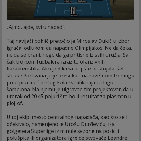
„Ajmo, ajde, svi u napad“.
Taj navijači poklič pretočio je Miroslav Đukić u izbor
igrača, odlukom da napadne Olimpijakos. Ne da čeka,
ne da se brani, nego da ga pritisne iz svih oružja. Sa
čak trojicom fudbalera izrazito ofanzivnih
karakteristika. Ako je dilema uopšte postojala, šef
struke Partizana ju je presekao na završnom treningu
pred prvi meč trećeg kola kvalifikacija za Ligu
šampiona. Na njemu je uigravao tim projektovan da u
utorak od 20.45 pojuri što bolji rezultat za plasman u
plej-of.
U toj ekipi mesto centralnog napadača, kao što se i
očekivalo, namenjeno je Urošu Đurđeviću, iza
golgetera Superlige iz minule sezone na poziciji
polušpica ili organizatora igre dejstvovaće Leandre