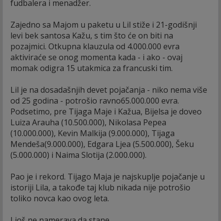
fudbalera i menadžer.
Zajedno sa Majom u paketu u Lil stiže i 21-godišnji
levi bek santosa Kažu, s tim što će on biti na
pozajmici. Otkupna klauzula od 4.000.000 evra
aktiviraće se onog momenta kada - i ako - ovaj
momak odigra 15 utakmica za francuski tim.
Lil je na dosadašnjih devet pojačanja - niko nema više
od 25 godina - potrošio ravno65.000.000 evra.
Podsetimo, pre Tijaga Maje i Kažua, Bijelsa je doveo
Luiza Arauha (10.500.000), Nikolasa Pepea
(10.000.000), Kevin Malkija (9.000.000), Tijaga
Mendeša(9.000.000), Edgara Ljea (5.500.000), Šeku
(5.000.000) i Naima Slotija (2.000.000).
Pao je i rekord. Tijago Maja je najskuplje pojačanje u
istoriji Lila, a takođe taj klub nikada nije potrošio
toliko novca kao ovog leta.
I još ne namerava da stane.