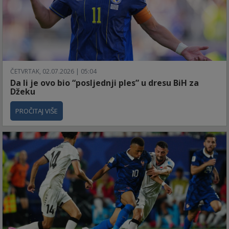
ČETVRTAK, 02.07.2026 | 05:04
Da li je ovo bio “posljednji ples” u dresu BiH za
Džeku
PROČITAJ VIŠE