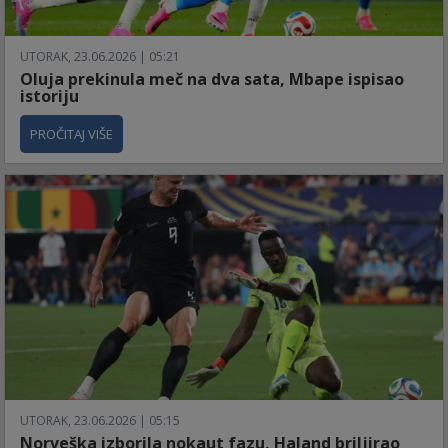
UTORAK, 23.06.2026 | 05:21
Oluja prekinula meč na dva sata, Mbape ispisao
istoriju
PROČITAJ VIŠE
UTORAK, 23.06.2026 | 05:15
Norveška izborila nokaut fazu, Haland briljirao