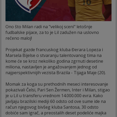
Ono što Milan radi na "velikoj sceni" letošnje
fudbalske pijace, za to je Lil zadužen na uslovno
rečeno maloj!
Projekat gazde francuskog kluba Đerara Lopeza i
Marsela Bijelse o stvaranju talentovanog tima na
kome će se kroz nekoliko godina zgrnuti desetine
miliona, nastavljen je angažovanjem jednog od
najperspektivnijih vezista Brazila - Tijaga Maje (20).
Momak za koga su prethodnih meseci interesovanje
pokazivali Čelsi, Pari Sen Žermen, Inter i Milan, stigao
je u Lil u transferu vrednom 14.000.000 evra. Kako
javljaju brazilski mediji 60 odsto od ove sume ide na
račun njegovog bivšeg kluba Santosa, 30 odsto
dobiće sam igrač, a preostalih deset podeliće majka