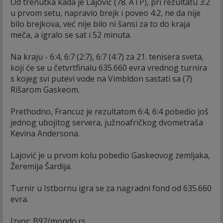
Od trenutka kada je Lajović (78. ATP), pri rezultatu 3:2
u prvom setu, napravio brejk i poveo 4:2, ne da nije
bilo brejkova, već nije bilo ni šansi za to do kraja
meča, a igralo se sat i 52 minuta.
Na kraju - 6:4, 6:7 (2:7), 6:7 (4:7) za 21. tenisera sveta,
koji će se u četvrtfinalu 635.660 evra vrednog turnira
s kojeg svi putevi vode na Vimbldon sastati sa (7)
Rišarom Gaskeom.
Prethodno, Francuz je rezultatom 6:4, 6:4 pobedio još
jednog ubojitog servera, južnoafričkog dvometraša
Kevina Andersona.
Lajović je u prvom kolu pobedio Gaskeovog zemljaka,
Žeremija Šardija.
Turnir u Istbornu igra se za nagradni fond od 635.660
evra.
Izvor: B92/mondo.rs