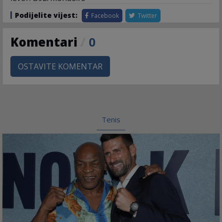
Podijelite vijest:
Facebook
Twitter
Komentari
/
0
OSTAVITE KOMENTAR
Tenis