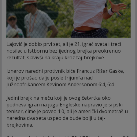
Lajović je dobio prvi set, ali je 21. igrač sveta i treći
nosilac u Istbornu bez ijednog brejka preokrenuo
rezultat, slavivši na kraju kroz taj-brejkove.
Iznerov naredni protivnik biće Francuz Rišar Gaske,
koji je prošao dalje posle trijumfa nad
Južnoafrikancem Kevinom Andersonom 6:4, 6:4.
Jedini brejk na meču koji je ovog četvrtka oko
podneva igran na jugu Engleske napravio je srpski
teniser, čime je poveo 1:0, ali je američki dvometraš u
naredna dva seta uspeo da bude bolji u taj-
brejkovima.