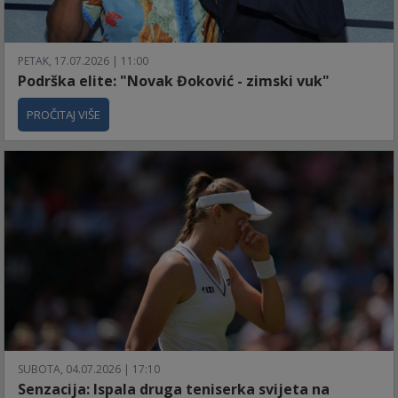
PETAK, 17.07.2026 | 11:00
Podrška elite: "Novak Đoković - zimski vuk"
PROČITAJ VIŠE
SUBOTA, 04.07.2026 | 17:10
Senzacija: Ispala druga teniserka svijeta na